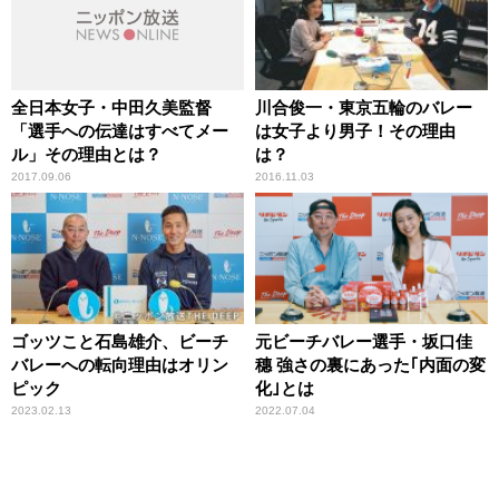
全日本女子・中田久美監督
川合俊一・東京五輪のバレー
「選手への伝達はすべてメー
は女子より男子！その理由
ル」その理由とは？
は？
2017.09.06
2016.11.03
ゴッツこと石島雄介、ビーチ
元ビーチバレー選手・坂口佳
バレーへの転向理由はオリン
穗 強さの裏にあった｢内面の変
ピック
化｣とは
2023.02.13
2022.07.04