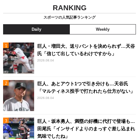
RANKING
スポーツの人気記事ランキング
Daily
Weekly
巨人・増田大、送りバントを決められず…天谷
氏「信じて出しているわけですから」
2026.08.04
巨人、あとアウト1つで引き分けも…天谷氏
「マルティネス投手で打たれたら仕方がない」
2026.08.04
巨人・坂本勇人、満塁の好機に代打で登場も…
田尾氏「インサイドよりのまっすぐ差し込まれ
気味でしたね」