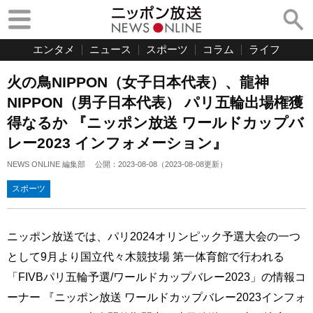
エンタメ
ニュース
スポーツ
コラム
ライフ
火の鳥NIPPON（女子日本代表）、龍神
NIPPON（男子日本代表） パリ五輪出場権獲
得なるか 『ニッポン放送 ワールドカップバ
レー2023 インフォメーション』
NEWS ONLINE 編集部
公開：
2023-08-08
（
2023-08-08
更新）
スポーツ
ニッポン放送では、パリ2024オリンピック予選大会の一つ
として9月より国立代々木競技場 第一体育館で行われる
「FIVBパリ五輪予選/ワールドカップバレー2023」の情報コ
ーナー 『ニッポン放送 ワールドカップバレー2023インフォ