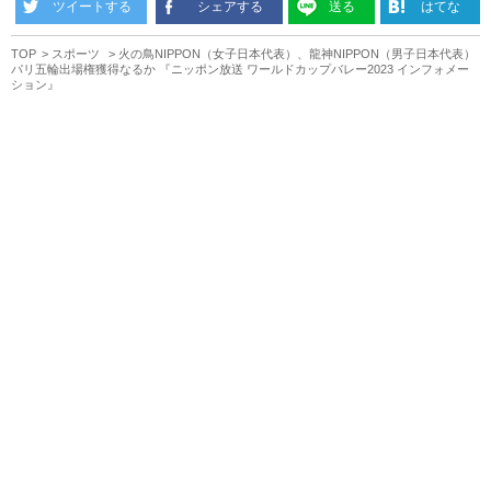
ツイートする
シェアする
送る
はてな
TOP
スポーツ
火の鳥NIPPON（女子日本代表）、龍神NIPPON（男子日本代表）
パリ五輪出場権獲得なるか 『ニッポン放送 ワールドカップバレー2023 インフォメー
ション』