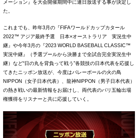
メーション』を大会開催期間中に連日放送する事が決定し
た。
これまでも、昨年3月の『FIFAワールドカップカタール
2022™ アジア最終予選 日本×オーストラリア 実況生中
継』や今年3月の『2023 WORLD BASEBALL CLASSIC™
実況中継』（予選プールから決勝まで全試合完全実況生中
継）など“日の丸を背負って戦う”各競技の日本代表を応援し
てきたニッポン放送が、今度はバレーボールの火の鳥
NIPPON（女子日本代表）、龍神NIPPON（男子日本代表）
の熱き戦いの最新情報をお届けし、両代表のパリ五輪出場
権獲得をリスナーと共に応援していく。