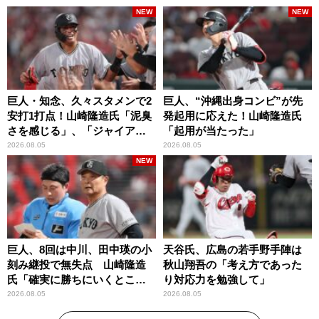
NEW
NEW
巨人・知念、久々スタメンで2
巨人、“沖縄出身コンビ”が先
安打1打点！山崎隆造氏「泥臭
発起用に応えた！山崎隆造氏
さを感じる」、「ジャイアン
「起用が当たった」
ツには少ないタイプ」
2026.08.05
2026.08.05
NEW
巨人、8回は中川、田中瑛の小
天谷氏、広島の若手野手陣は
刻み継投で無失点 山崎隆造
秋山翔吾の「考え方であった
氏「確実に勝ちにいくとこ
り対応力を勉強して」
ろ」
2026.08.05
2026.08.05