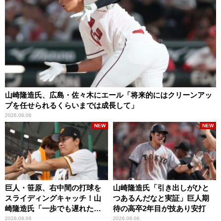
山崎隆造氏、広島・佐々木にエール「将来的にはクリーンアッ
プを任せられるくらいまでは成長して」
2026.08.06
NEW
NEW
巨人・笹原、右中間の打球を
山崎隆造氏「引き出しがひと
スライディングキャッチ！山
つあるんだなと実証」巨人期
崎隆造氏「一歩でも遅れた
待の高卒2年目が技あり安打
ら…」
2026.08.06
2026.08.06