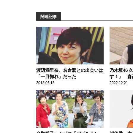
関連記事
渡辺満里奈、名倉潤との出会いは
乃木坂46
「一目惚れ」だった
す！」 森
い」に大喜
2018.06.18
2022.12.21