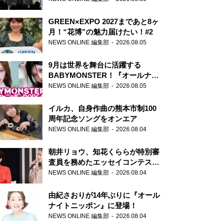
GREEN×EXPO 2027まであと8ヶ
月！“花博”の魅力届けたい！#2
NEWS ONLINE 編集部
2026.08.05
9月は世界を舞台に活躍する
BABYMONSTER！『オールナイ
トニッポンPODCAST』月替わり
NEWS ONLINE 編集部
2026.08.05
パーソナリティ
イルカ、自身作曲の熊本市制100
周年記念ソングをオンエア
NEWS ONLINE 編集部
2026.08.04
朝井リョウ、知花くららが特別審
査員を務めたエッセイコンテスト
の特別番組「#いまあなたに伝え
NEWS ONLINE 編集部
2026.08.04
たいこと」
由紀さおりが14年ぶりに『オール
ナイトニッポン』に登場！
NEWS ONLINE 編集部
2026.08.04