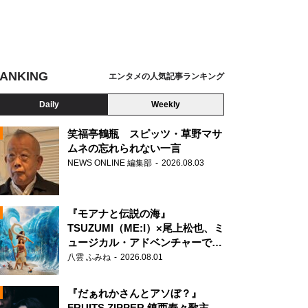
ANKING
エンタメの人気記事ランキング
Daily
Weekly
笑福亭鶴瓶 スピッツ・草野マサ
ムネの忘れられない一言
NEWS ONLINE 編集部
2026.08.03
N
『モアナと伝説の海』
TSUZUMI（ME:I）×尾上松也、ミ
ュージカル・アドベンチャーで美
声を響かせる
八雲 ふみね
2026.08.01
『だぁれかさんとアソぼ？』
FRUITS ZIPPER 鎮西寿々歌主