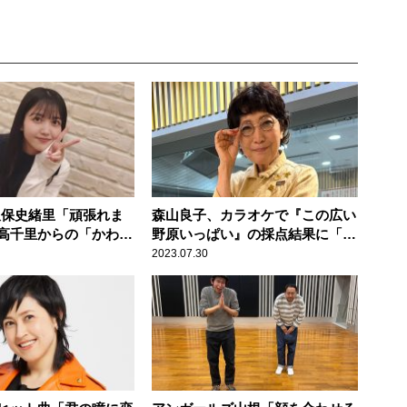
 久保史緒里「頑張れま
森山良子、カラオケで『この広い
高千里からの「かわい
野原いっぱい』の採点結果に「悔
び
しくなんかない（笑）」
2023.07.30