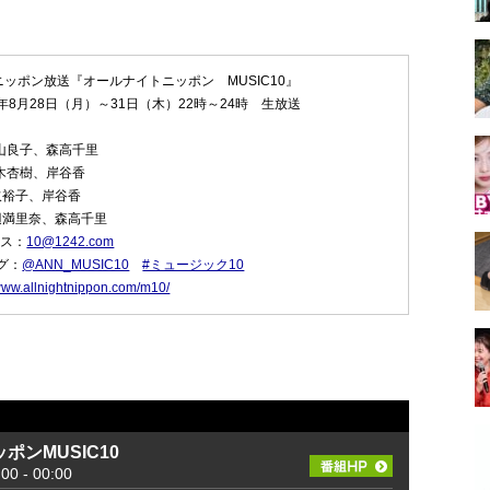
ッポン放送『オールナイトニッポン MUSIC10』
3年8月28日（月）～31日（木）22時～24時 生放送
森山良子、森高千里
鈴木杏樹、岸谷香
取裕子、岸谷香
辺満里奈、森高千里
レス：
10@1242.com
グ：
@ANN_MUSIC10
#ミュージック10
/www.allnightnippon.com/m10/
ポンMUSIC10
 - 00:00