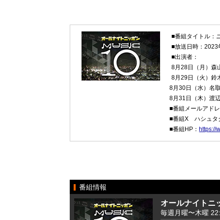
■番組タイトル：ニ
■放送日時：202
■出演者：
8月28日（月）
8月29日（火）
8月30日（水）名
8月31日（木）渡
■番組メールアド
■番組X ハシュタ
■番組HP：
https:/
番組情報
オールナイトニッ
毎週月曜〜木曜 22:00