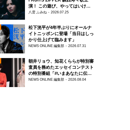
演！ この遊び、やってはいけま
せん。
八雲 ふみね
2026.07.25
松下洸平が4年半ぶりにオールナ
イトニッポンに登場「当日はしっ
かり仕上げて臨みます」
NEWS ONLINE 編集部
2026.07.31
N
朝井リョウ、知花くららが特別審
査員を務めたエッセイコンテスト
の特別番組「#いまあなたに伝え
たいこと」
NEWS ONLINE 編集部
2026.08.04
N