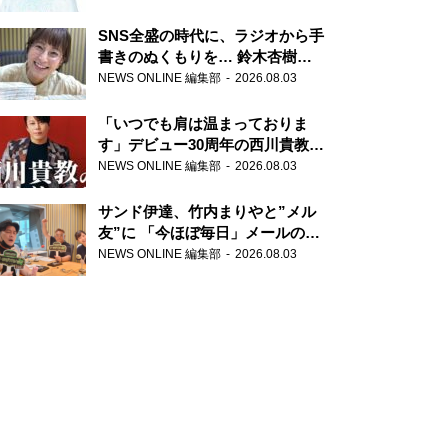
SNS全盛の時代に、ラジオから手
書きのぬくもりを… 鈴木杏樹の
直筆はがきが届く！
NEWS ONLINE 編集部
2026.08.03
『MUSIC10』こちら有楽町駅前
郵便局
「いつでも肩は温まっておりま
す」デビュー30周年の西川貴教が
『オールナイトニッポン』に登
NEWS ONLINE 編集部
2026.08.03
場！
サンド伊達、竹内まりやと”メル
友”に 「今ほぼ毎日」メールのや
り取り明かす
NEWS ONLINE 編集部
2026.08.03