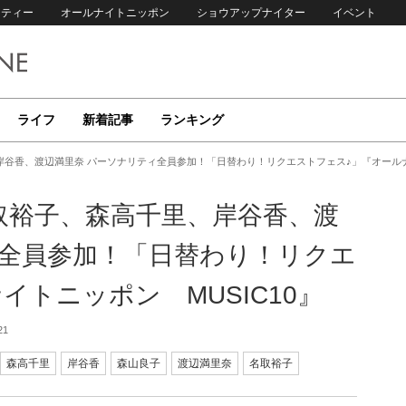
リティー
オールナイトニッポン
ショウアップナイター
イベント
ライフ
新着記事
ランキング
谷香、渡辺満里奈 パーソナリティ全員参加！「日替わり！リクエストフェス♪」『オールナイ
取裕子、森高千里、岸谷香、渡
ィ全員参加！「日替わり！リクエ
イトニッポン MUSIC10』
21
森高千里
岸谷香
森山良子
渡辺満里奈
名取裕子