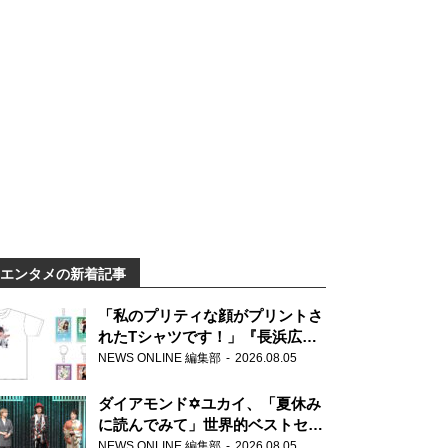
エンタメの新着記事
「私のプリティな顔がプリントさ
れたTシャツです！」『長浜広奈
天下無双』初の番組グッズ発売
NEWS ONLINE 編集部
2026.08.05
ダイアモンド✡ユカイ、「夏休み
に読んでみて」世界的ベストセラ
ー『アナスタシア』を紹介
NEWS ONLINE 編集部
2026.08.05