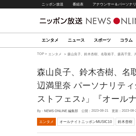
ニッポン放送
番組表
アナウンサー＆パーソナ
エンタメ
ニュース
スポーツ
コラム
TOP
エンタメ
森山良子、鈴木杏樹、名取裕子、森高千里、岸
森山良子、鈴木杏樹、名
辺満里奈 パーソナリテ
ストフェス♪」『オールナ
2023-08-21
2023-08-
By -
NEWS ONLINE 編集部
公開：
更新：
エンタメ
オールナイトニッポンMUSIC10
鈴木杏樹