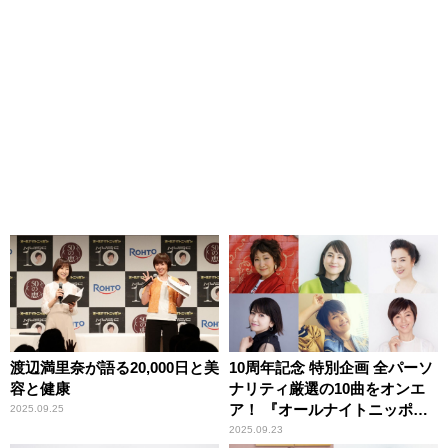
渡辺満里奈が語る20,000日と美
10周年記念 特別企画 全パーソ
容と健康
ナリティ厳選の10曲をオンエ
ア！ 『オールナイトニッポン
2025.09.25
MUSIC10』
2025.09.23