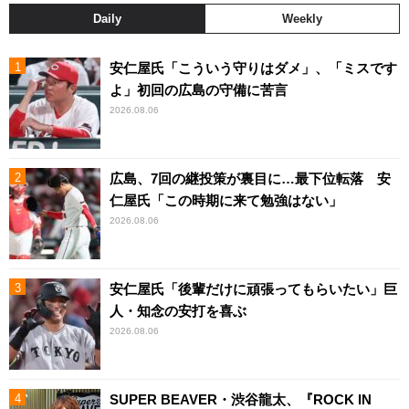
Daily
Weekly
安仁屋氏「こういう守りはダメ」、「ミスです
よ」初回の広島の守備に苦言
2026.08.06
広島、7回の継投策が裏目に…最下位転落 安
仁屋氏「この時期に来て勉強はない」
2026.08.06
安仁屋氏「後輩だけに頑張ってもらいたい」巨
人・知念の安打を喜ぶ
2026.08.06
SUPER BEAVER・渋谷龍太、『ROCK IN