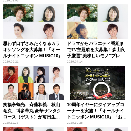
2026.08.03
思わず口ずさみたくなるカラ
ドラマからバラエティ番組ま
オケソングを大募集！『オー
でTV主題歌を大募集！森山良
ルナイトニッポン MUSIC10』
子厳選“美味しいモノ”プレゼ
ントも！『オールナイトニッ
2026.05.21
2026.04.14
ポン MUSIC10』
笑福亭鶴光、斉藤和義、秋山
10周年イヤーにタイアップコ
竜次、博多華丸 豪華サンタク
ーナーを実施！『オールナイ
ロース（ゲスト）が毎日生出
トニッポン MUSIC10』「おそ
演！『オールナイトニッポン
うじ本舗 プレゼンツ ココロの
2025.11.28
2025.10.28
MUSIC10』
大掃除」