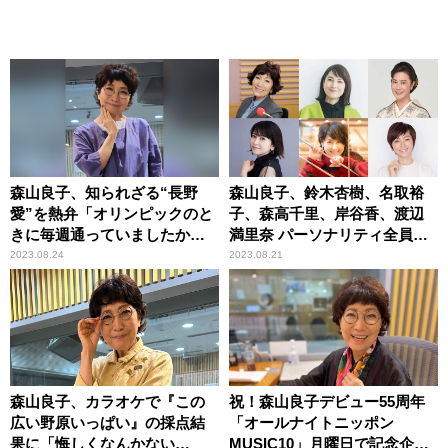
森山良子、知られざる“長野
森山良子、鈴木杏樹、名取裕
愛”を熱弁「オリンピックのと
子、森高千里、岸谷香、渡辺
きに毎週通っていましたか
満里奈 パーソナリティ全員参
ら……」
加！「日替わり！リクエスト
2023.08.24
2023.08.21
フェス♪」『オールナイトニッ
ポン MUSIC10』
森山良子、カラオケで『この
祝！森山良子デビュー55周年
広い野原いっぱい』の採点結
「オールナイトニッポン
果に「悔しくなんかない
MUSIC10」月曜日で記念企画