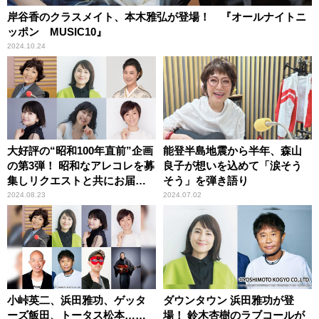
岸谷香のクラスメイト、本木雅弘が登場！ 『オールナイトニ
ッポン MUSIC10』
2024.10.24
大好評の“昭和100年直前”企画
能登半島地震から半年、森山
の第3弾！ 昭和なアレコレを募
良子が想いを込めて「涙そう
集しリクエストと共にお届
そう」を弾き語り
け！ 『オールナイトニッポン
2024.08.23
2024.07.02
MUSIC10』
小峠英二、浜田雅功、ゲッタ
ダウンタウン 浜田雅功が登
ーズ飯田、トータス松本……
場！ 鈴木杏樹のラブコールが