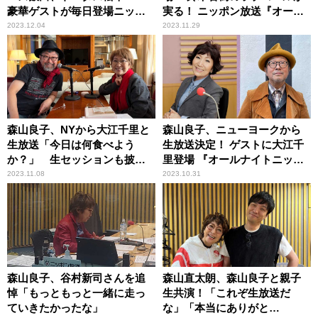
豪華ゲストが毎日登場ニッポ
実る！ ニッポン放送『オール
ン放送『オールナイトニッポ
ナイトニッポンMUSIC10』12
2023.12.04
2023.11.29
ン MUSIC10』
月12日（火）22時～
森山良子、NYから大江千里と
森山良子、ニューヨークから
生放送「今日は何食べよう
生放送決定！ ゲストに大江千
か？」 生セッションも披
里登場 『オールナイトニッポ
露！
ン MUSIC10』
2023.11.08
2023.10.31
森山良子、谷村新司さんを追
森山直太朗、森山良子と親子
悼「もっともっと一緒に走っ
生共演！「これぞ生放送だ
ていきたかったな」
な」「本当にありがと