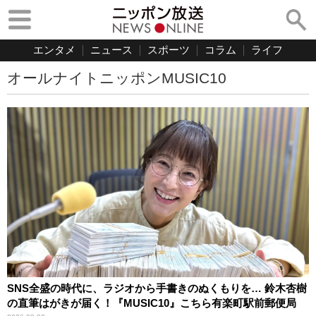
エンタメ
ニュース
スポーツ
コラム
ライフ
オールナイトニッポンMUSIC10
SNS全盛の時代に、ラジオから手書きのぬくもりを… 鈴木杏樹
の直筆はがきが届く！『MUSIC10』こちら有楽町駅前郵便局