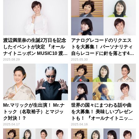
渡辺満里奈の生誕2万日を記念
アナログレコードのリクエス
したイベントが決定 『オール
トを大募集！ パーソナリティ
ナイトニッポン MUSIC10 渡辺
自らレコードに針を落とす4日
満里奈20,000days トークイベ
間！『オールナイトニッポン
2025.08.29
2025.05.30
ント ～これからも、私らしく
MUSIC10』
ハッピーに～ presented byロ
ート製薬50の恵』
Mr.マリックが生出演！ Mr.ナ
世界の国々にまつわる話や曲
トック（名取裕子）とマジッ
を大募集！ 美味しいプレゼン
ク対決！？
トも！ 『オールナイトニッポ
ン MUSIC10』
2025.04.17
2025.04.16