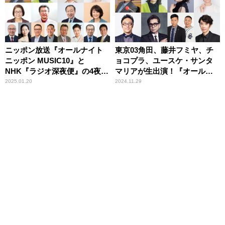
ニッポン放送『オールナイト
東京03角田、藤井フミヤ、チ
ニッポン MUSIC10』と
ョコプラ、ユースケ・サンタ
NHK『ラジオ深夜便』の4夜連
マリアが生出演！『オールナ
続コラボレーション決定！
イトニッポン MUSIC10』
2025.01.20
2024.11.29