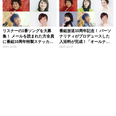
リスナーの1番ソングを大募
番組放送10周年記念！ パーソ
集！ メールを読まれた方全員
ナリティがプロデュースした
に番組10周年特製ステッカー
入浴料が完成！「オールナイ
プレゼント！『オールナイト
トニッポン MUSIC10 湯楽町」
2025.10.09
2025.10.07
ニッポン MUSIC10』