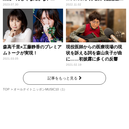
（笑）」
コーナー実施決定！
2023.07.30
2022.11.02
森高千里×工藤静香のプレミア
現役医師からの医療現場の現
ムトークが実現！
状を訴える詞を森山良子が曲
に……初披露に多くの反響
2021.03.05
2021.02.19
記事をもっと見る
TOP
オールナイトニッポンMUSIC10（1）