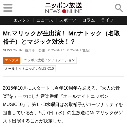
エンタメ
ニュース
スポーツ
コラム
ライフ
Mr.マリックが生出演！ Mr.ナトック（名取
裕子）とマジック対決！？
NEWS ONLINE 編集部
公開：
2025-04-17
（
2025-04-17
更新）
エンタメ
ニッポン放送インフォメーション
オールナイトニッポンMUSIC10
2015年10月にスタートし今年10周年を迎える、“大人の音
楽”をテーマにした音楽番組『オールナイトニッポン
MUSIC10』。第1・3水曜日は名取裕子がパーソナリティを
担当しているが、5月7日（水）の生放送にMr.マリックがゲ
スト出演することが決定した。