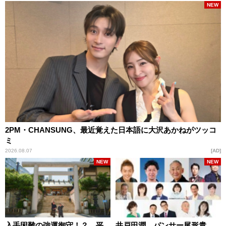
NEW
2PM・CHANSUNG、最近覚えた日本語に大沢あかねがツッコ
ミ
2026.08.07
AD
NEW
NEW
入手困難の強運御守！？ 平
井戸田潤、パンサー尾形貴