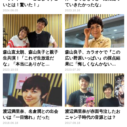
いとは！驚いた！」
ていきたかったな」
2024.06.05
2023.10.16
森山直太朗、森山良子と親子
森山良子、カラオケで『この
生共演！「これぞ生放送だ
広い野原いっぱい』の採点結
な」「本当にありがと
果に「悔しくなんかない
う！」 弾き語りも生披露
（笑）」
2023.10.03
2023.07.30
渡辺満里奈、名倉潤との出会
渡辺満里奈が赤面号泣したお
いは「一目惚れ」だった
ニャン子時代の音源とは？
2018.06.18
2017.09.18