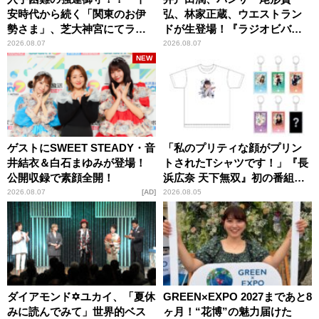
安時代から続く「関東のお伊
弘、林家正蔵、ウエストラン
勢さま」、芝大神宮にてラン
ドが生登場！『ラジオビバリ
パンプスが合格祈願！
ー昼ズ』
2026.08.07
2026.08.07
NEW
ゲストにSWEET STEADY・音
「私のプリティな顔がプリン
井結衣＆白石まゆみが登場！
トされたTシャツです！」『長
公開収録で素顔全開！
浜広奈 天下無双』初の番組グ
ッズ発売
2026.08.07
AD
2026.08.05
ダイアモンド✡ユカイ、「夏休
GREEN×EXPO 2027まであと8
みに読んでみて」世界的ベス
ヶ月！“花博”の魅力届けた