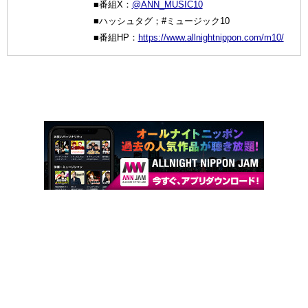
■番組X：
@ANN_MUSIC10
■ハッシュタグ；#ミュージック10
■番組HP：
https://www.allnightnippon.com/m10/