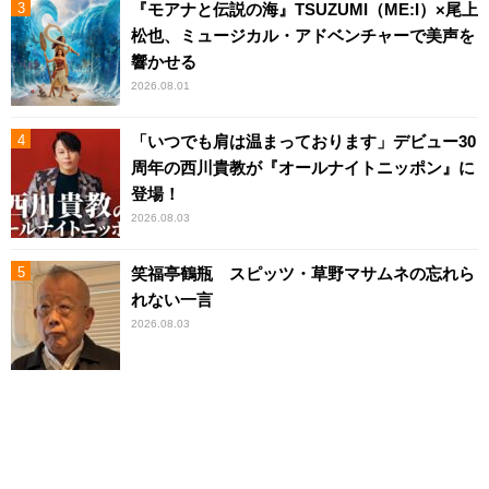
『モアナと伝説の海』TSUZUMI（ME:I）×尾上
松也、ミュージカル・アドベンチャーで美声を
響かせる
2026.08.01
「いつでも肩は温まっております」デビュー30
周年の西川貴教が『オールナイトニッポン』に
登場！
2026.08.03
笑福亭鶴瓶 スピッツ・草野マサムネの忘れら
れない一言
2026.08.03