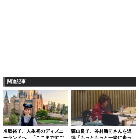
関連記事
名取裕子、人生初のディズニ
森山良子、谷村新司さんを追
ーランドへ 「ここまですご
悼「もっともっと一緒に走っ