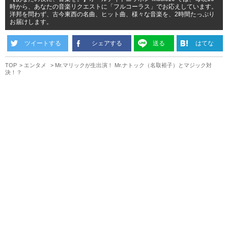
時から、あなたの音楽リクエストに「フルコーラス」でお応えしています。
洋邦を問わず、古今東西の名曲、ヒット曲、様々な音楽を、2時間たっぷり
お届けします。
ツイートする
シェアする
送る
はてな
TOP
エンタメ
Mr.マリックが生出演！ Mr.ナトック（名取裕子）とマジック対
決！？