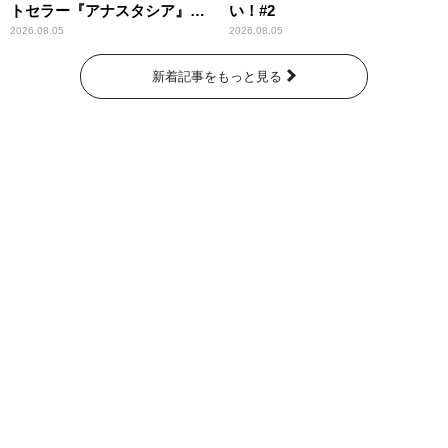
トセラー『アナスタシア』を
い！#2
紹介
2026.08.05
2026.08.05
新着記事をもっと見る