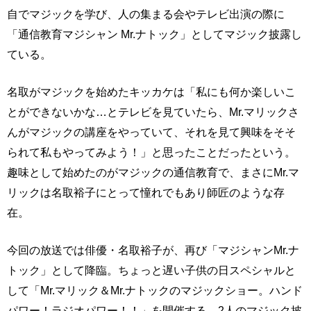
自でマジックを学び、人の集まる会やテレビ出演の際に
「通信教育マジシャン Mr.ナトック」としてマジック披露し
ている。
名取がマジックを始めたキッカケは「私にも何か楽しいこ
とができないかな…とテレビを見ていたら、Mr.マリックさ
んがマジックの講座をやっていて、それを見て興味をそそ
られて私もやってみよう！」と思ったことだったという。
趣味として始めたのがマジックの通信教育で、まさにMr.マ
リックは名取裕子にとって憧れでもあり師匠のような存
在。
今回の放送では俳優・名取裕子が、再び「マジシャンMr.ナ
トック」として降臨。ちょっと遅い子供の日スペシャルと
して「Mr.マリック＆Mr.ナトックのマジックショー。ハンド
パワー！ラジオパワー！！」を開催する。2人のマジック披