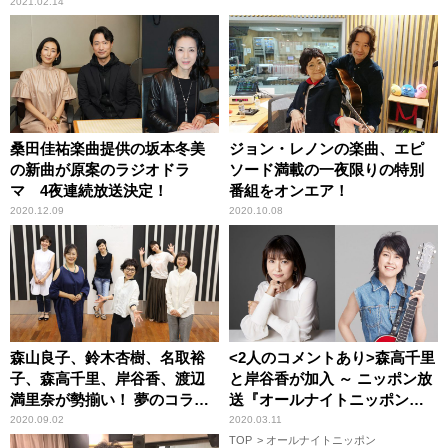
2021.02.14
桑田佳祐楽曲提供の坂本冬美
ジョン・レノンの楽曲、エピ
の新曲が原案のラジオドラ
ソード満載の一夜限りの特別
マ 4夜連続放送決定！
番組をオンエア！
2020.12.09
2020.10.08
森山良子、鈴木杏樹、名取裕
<2人のコメントあり>森高千里
子、森高千里、岸谷香、渡辺
と岸谷香が加入 ～ ニッポン放
満里奈が勢揃い！ 夢のコラボ
送『オールナイトニッポン
レーション実現
MUSIC10』
2020.09.02
2020.03.11
TOP
オールナイトニッポン