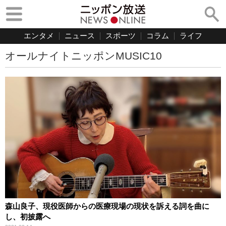
エンタメ
ニュース
スポーツ
コラム
ライフ
オールナイトニッポンMUSIC10
森山良子、現役医師からの医療現場の現状を訴える詞を曲に
し、初披露へ