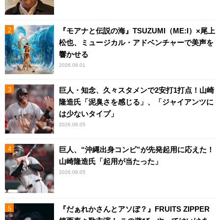
『モアナと伝説の海』TSUZUMI（ME:I）×尾上
松也、ミュージカル・アドベンチャーで美声を
響かせる
2026.08.01
巨人・知念、久々スタメンで2安打1打点！山崎
隆造氏「泥臭さを感じる」、「ジャイアンツに
は少ないタイプ」
2026.08.05
巨人、“沖縄出身コンビ”が先発起用に応えた！
山崎隆造氏「起用が当たった」
2026.08.05
『だぁれかさんとアソぼ？』FRUITS ZIPPER