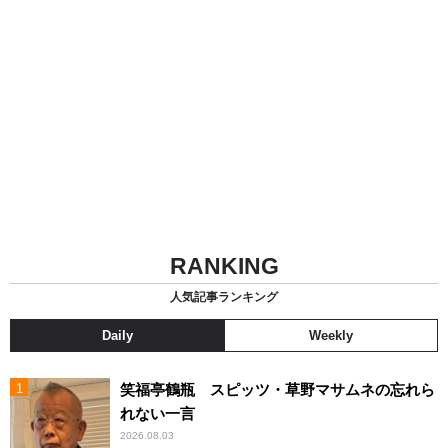
RANKING
人気記事ランキング
Daily
Weekly
笑福亭鶴瓶 スピッツ・草野マサムネの忘れら
れない一言
2026.08.03