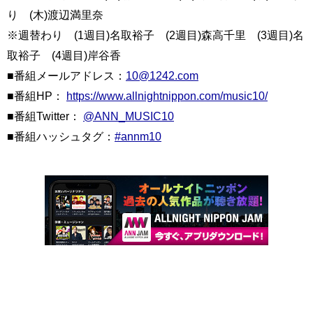
り (木)渡辺満里奈
※週替わり (1週目)名取裕子 (2週目)森高千里 (3週目)名
取裕子 (4週目)岸谷香
■番組メールアドレス：
10@1242.com
■番組HP：
https://www.allnightnippon.com/music10/
■番組Twitter：
@ANN_MUSIC10
■番組ハッシュタグ：
#annm10