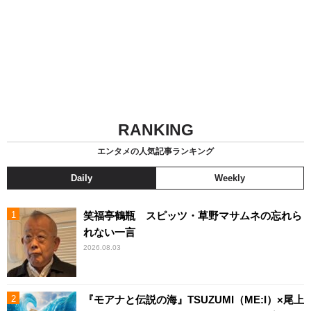
RANKING
エンタメの人気記事ランキング
Daily
Weekly
笑福亭鶴瓶 スピッツ・草野マサムネの忘れら
れない一言
2026.08.03
『モアナと伝説の海』TSUZUMI（ME:I）×尾上