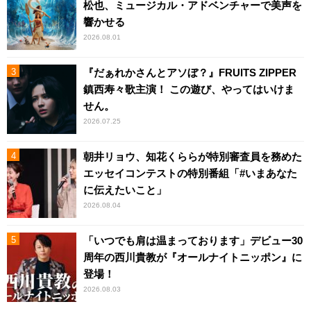
松也、ミュージカル・アドベンチャーで美声を
響かせる
2026.08.01
『だぁれかさんとアソぼ？』FRUITS ZIPPER
鎮西寿々歌主演！ この遊び、やってはいけま
せん。
2026.07.25
朝井リョウ、知花くららが特別審査員を務めた
エッセイコンテストの特別番組「#いまあなた
に伝えたいこと」
2026.08.04
「いつでも肩は温まっております」デビュー30
周年の西川貴教が『オールナイトニッポン』に
登場！
2026.08.03