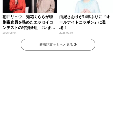
朝井リョウ、知花くららが特
由紀さおりが14年ぶりに『オ
別審査員を務めたエッセイコ
ールナイトニッポン』に登
ンテストの特別番組「#いまあ
場！
なたに伝えたいこと」
2026.08.04
2026.08.04
新着記事をもっと見る