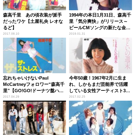
森高千里 あの頃衣装が派手
1994年の本日1月31日、森高千
だったワケ【土屋礼央 レオな
里「気分爽快」がリリース～
るど】
ビールCMソングの新たな金字
塔となった一曲
2017.08.10
2019.01.31
忘れちゃいけないPaul
今年50歳！1967年2月に生ま
McCartneyフォロワー“森高千
れ、しかもまだ芸能界で活躍
里”【GO!GO!ドーナツ盤ハン
している女性アーティスト3人
ター】
【GO!GO!ドーナツ盤ハンタ
2017.04.29
2017.02.25
ー】