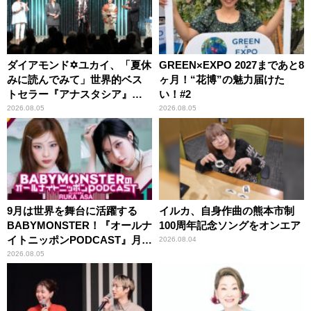
ダイアモンド✡ユカイ、「夏休
GREEN×EXPO 2027まであと8
みに読んでみて」世界的ベス
ヶ月！“花博”の魅力届けた
トセラー『アナスタシア』を
い！#2
紹介
2026.08.05
2026.08.05
9月は世界を舞台に活躍する
イルカ、自身作曲の熊本市制
BABYMONSTER！『オールナ
100周年記念ソングをオンエア
イトニッポンPODCAST』月替
2026.08.04
わりパーソナリティ
2026.08.05