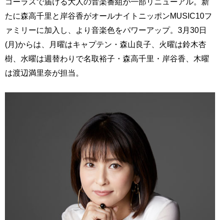
コーラスで届ける大人の音楽番組が一部リニューアル。新
たに森高千里と岸谷香がオールナイトニッポンMUSIC10フ
ァミリーに加入し、より音楽色をパワーアップ。3月30日
(月)からは、月曜はキャプテン・森山良子、火曜は鈴木杏
樹、水曜は週替わりで名取裕子・森高千里・岸谷香、木曜
は渡辺満里奈が担当。