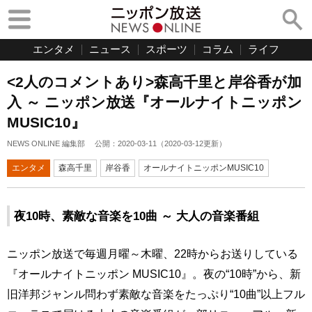
エンタメ
ニュース
スポーツ
コラム
ライフ
<2人のコメントあり>森高千里と岸谷香が加
入 ～ ニッポン放送『オールナイトニッポン
MUSIC10』
NEWS ONLINE 編集部
公開：
2020-03-11
（
2020-03-12
更新）
エンタメ
森高千里
岸谷香
オールナイトニッポンMUSIC10
夜10時、素敵な音楽を10曲 ～ 大人の音楽番組
ニッポン放送で毎週月曜～木曜、22時からお送りしている
『オールナイトニッポン MUSIC10』。夜の“10時”から、新
旧洋邦ジャンル問わず素敵な音楽をたっぷり“10曲”以上フル