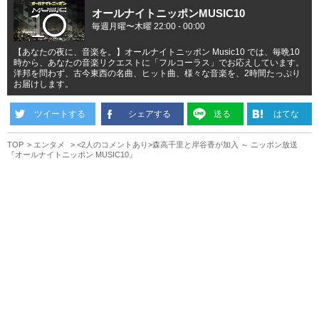
オールナイトニッポンMUSIC10
毎週月曜〜木曜 22:00 - 00:00
【あなたの夜に、音楽を。】オールナイトニッポン Music10 では、毎晩10
時から、あなたの音楽リクエストに「フルコーラス」でお応えしています。
洋邦を問わず、古今東西の名曲、ヒット曲、様々な音楽を、2時間たっぷり
お届けします。
ツイートする
シェアする
送る
はてな
TOP
エンタメ
<2人のコメントあり>森高千里と岸谷香が加入 ～ ニッポン放送
『オールナイトニッポン MUSIC10』