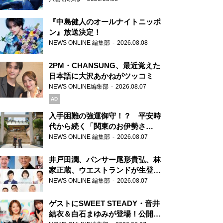
『中島健人のオールナイトニッポ
ン』放送決定！
NEWS ONLINE 編集部
2026.08.08
2PM・CHANSUNG、最近覚えた
日本語に大沢あかねがツッコミ
NEWS ONLINE編集部
2026.08.07
AD
入手困難の強運御守！？ 平安時
代から続く「関東のお伊勢さ
ま」、芝大神宮にてランパンプス
NEWS ONLINE 編集部
2026.08.07
が合格祈願！
井戸田潤、パンサー尾形貴弘、林
家正蔵、ウエストランドが生登
場！『ラジオビバリー昼ズ』
NEWS ONLINE 編集部
2026.08.07
ゲストにSWEET STEADY・音井
結衣＆白石まゆみが登場！公開収