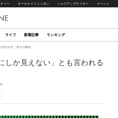
リティー
オールナイトニッポン
ショウアップナイター
イベント
ライフ
新着記事
ランキング
とも言われる「若さの秘訣」
代にしか見えない」とも言われる
06
征