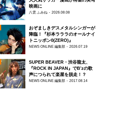
映画に
八雲 ふみね
2026.08.08
おぞましきデスメタルシンガーが
降臨！『杉本ラララのオールナイ
トニッポン0(ZERO)』
NEWS ONLINE 編集部
2026.07.19
N
SUPER BEAVER・渋谷龍太、
『ROCK IN JAPAN』でB’zの歌
声につられて楽屋を脱走！？
NEWS ONLINE 編集部
2017.08.14
N