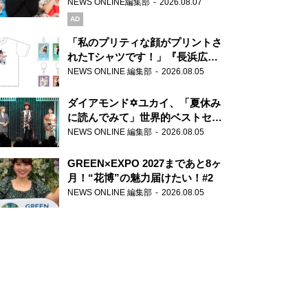
録で素顔全開！
NEWS ONLINE編集部
2026.08.07
AD
「私のプリティな顔がプリントさ
れたTシャツです！」『長浜広奈
天下無双』初の番組グッズ発売
NEWS ONLINE 編集部
2026.08.05
ダイアモンド✡ユカイ、「夏休み
に読んでみて」世界的ベストセラ
ー『アナスタシア』を紹介
NEWS ONLINE 編集部
2026.08.05
GREEN×EXPO 2027まであと8ヶ
月！“花博”の魅力届けたい！#2
NEWS ONLINE 編集部
2026.08.05