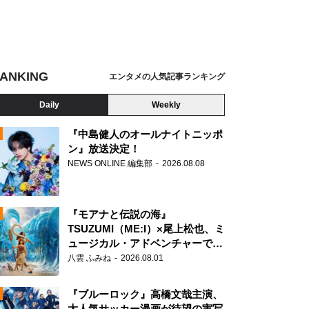
ANKING
エンタメの人気記事ランキング
Daily
Weekly
『中島健人のオールナイトニッポ
ン』放送決定！
NEWS ONLINE 編集部
2026.08.08
N
『モアナと伝説の海』
TSUZUMI（ME:I）×尾上松也、ミ
ュージカル・アドベンチャーで美
声を響かせる
八雲 ふみね
2026.08.01
『ブルーロック』高橋文哉主演、
大人気サッカー漫画が待望の実写