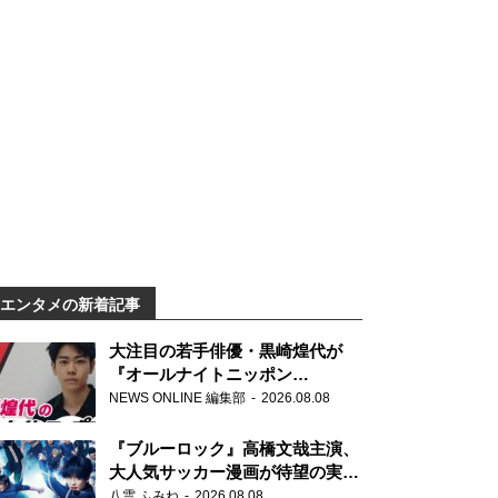
エンタメの新着記事
大注目の若手俳優・黒崎煌代が
『オールナイトニッポン
0(ZERO)』に初登場「今からとて
NEWS ONLINE 編集部
2026.08.08
もワクワクしております！」
『ブルーロック』高橋文哉主演、
大人気サッカー漫画が待望の実写
映画に
八雲 ふみね
2026.08.08