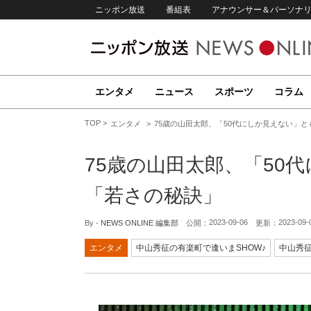
ニッポン放送
番組表
アナウンサー＆パーソナ
エンタメ
ニュース
スポーツ
コラム
TOP
エンタメ
75歳の山田太郎、「50代にしか見えない」
75歳の山田太郎、「50
「若さの秘訣」
2023-09-06
2023-09-
By -
NEWS ONLINE 編集部
公開：
更新：
エンタメ
中山秀征の有楽町で逢いまSHOW♪
中山秀