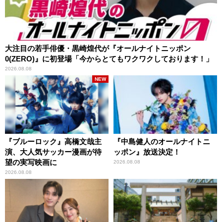
大注目の若手俳優・黒崎煌代が『オールナイトニッポン
0(ZERO)』に初登場「今からとてもワクワクしております！」
2026.08.08
NEW
『ブルーロック』高橋文哉主
『中島健人のオールナイトニ
演、大人気サッカー漫画が待
ッポン』放送決定！
望の実写映画に
2026.08.08
2026.08.08