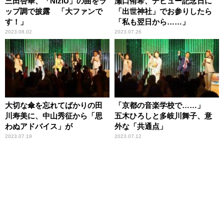
三田杏華、「NiziU」の曲をラ
瀬口侑希、デビュー記念日に
ップ調で披露 「大ファンで
「出世神社」でお参りしたら
す！」
「私も翌日から……」
2023.08.02
2023.07.26
大切な傘を忘れてばかりの田
「京都の音楽学校で……」
川寿美に、中山秀征から「思
五木ひろしと多岐川舞子、意
わぬアドバイス」が
外な「共通点」
2023.07.19
2023.07.12