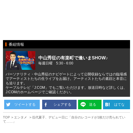
番組情報
中山秀征の有楽町で逢いまSHOW♪
毎週日曜 5:30 - 6:00
パーソナリティ・中山秀征のナビゲートによって公開収録ならではの臨場感
でアーティストたちの生ライブをお届け。アーティストたちの素顔と本音に
も迫ります。
ケーブルテレビ「J:COM」でもご覧いただけます。放送日時など詳しくは、
J:COMのホームページでご確認ください。
ツイートする
シェアする
送る
はてな
TOP
エンタメ
伍代夏子、デビュー日に「自分のレコードが1枚だけ売られてい
て……」