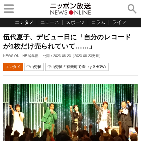
エンタメ
ニュース
スポーツ
コラム
ライフ
伍代夏子、デビュー日に「自分のレコード
が1枚だけ売られていて……」
NEWS ONLINE 編集部
公開：
2023-08-23
（
2023-08-23
更新）
エンタメ
中山秀征
中山秀征の有楽町で逢いまSHOW♪