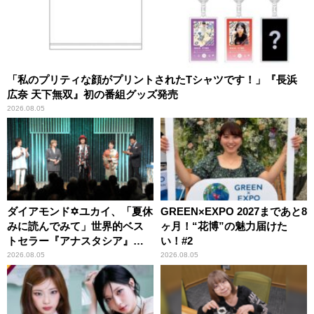
「私のプリティな顔がプリントされたTシャツです！」『長浜
広奈 天下無双』初の番組グッズ発売
2026.08.05
ダイアモンド✡ユカイ、「夏休
GREEN×EXPO 2027まであと8
みに読んでみて」世界的ベス
ヶ月！“花博”の魅力届けた
トセラー『アナスタシア』を
い！#2
紹介
2026.08.05
2026.08.05