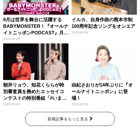
9月は世界を舞台に活躍する
イルカ、自身作曲の熊本市制
BABYMONSTER！『オールナ
100周年記念ソングをオンエア
イトニッポンPODCAST』月替
2026.08.04
わりパーソナリティ
2026.08.05
朝井リョウ、知花くららが特
由紀さおりが14年ぶりに『オ
別審査員を務めたエッセイコ
ールナイトニッポン』に登
ンテストの特別番組「#いまあ
場！
なたに伝えたいこと」
2026.08.04
2026.08.04
新着記事をもっと見る