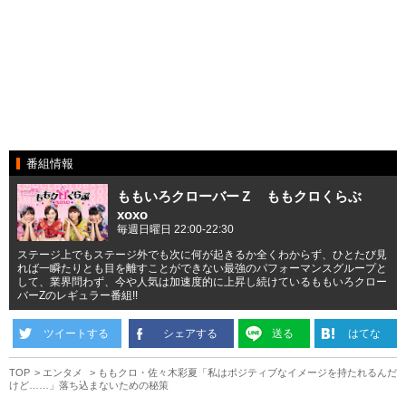
番組情報
ももいろクローバーＺ ももクロくらぶ
xoxo
毎週日曜日 22:00-22:30
ステージ上でもステージ外でも次に何が起きるか全くわからず、ひとたび見
れば一瞬たりとも目を離すことができない最強のパフォーマンスグループと
して、業界問わず、今や人気は加速度的に上昇し続けているももいろクロー
バーZのレギュラー番組!!
ツイートする
シェアする
送る
はてな
TOP
エンタメ
ももクロ・佐々木彩夏「私はポジティブなイメージを持たれるんだ
けど……」落ち込まないための秘策