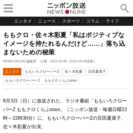
エンタメ
ニュース
スポーツ
コラム
ライフ
ももクロ・佐々木彩夏「私はポジティブな
イメージを持たれるんだけど……」落ち込
まないための秘策
NEWS ONLINE 編集部
公開：
2023-09-08
（
2023-09-08
更新）
エンタメ
ももいろクローバーZ
佐々木彩夏
百田夏菜子
ももいろクローバーＺ ももクロくらぶxoxo
9月3日（日）に放送された、ラジオ番組「ももいろクロー
バーZ ももクロくらぶxoxo」（ニッポン放送・毎週日曜22
時～22時30分）に、ももいろクローバーZの百田夏菜子、
佐々木彩夏が出演。