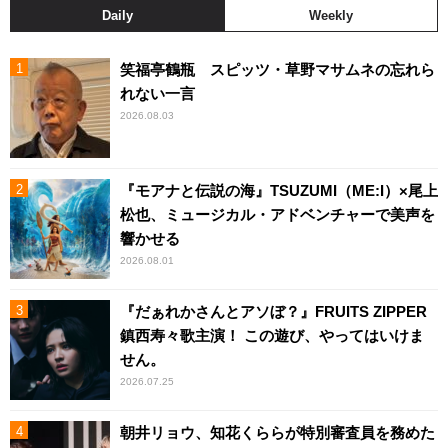
Daily
Weekly
笑福亭鶴瓶 スピッツ・草野マサムネの忘れら
れない一言
2026.08.03
『モアナと伝説の海』TSUZUMI（ME:I）×尾上
松也、ミュージカル・アドベンチャーで美声を
響かせる
2026.08.01
『だぁれかさんとアソぼ？』FRUITS ZIPPER
鎮西寿々歌主演！ この遊び、やってはいけま
せん。
2026.07.25
朝井リョウ、知花くららが特別審査員を務めた