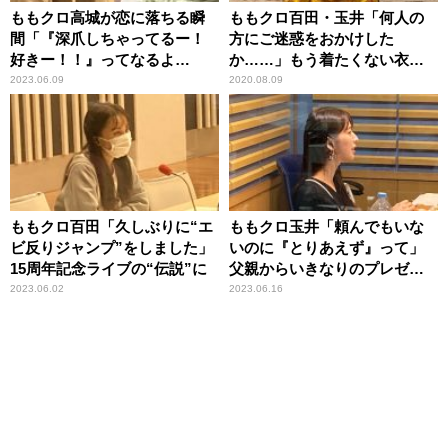
ももクロ高城が恋に落ちる瞬
ももクロ百田・玉井「何人の
間「『深爪しちゃってるー！
方にご迷惑をおかけした
好きー！！』ってなるよ
か……」もう着たくない衣装
ね？」
が続々
2023.06.09
2020.08.09
ももクロ百田「久しぶりに“エ
ももクロ玉井「頼んでもいな
ビ反りジャンプ”をしました」
いのに『とりあえず』って」
15周年記念ライブの“伝説”に
父親からいきなりのプレゼン
ト
2023.06.02
2023.06.16