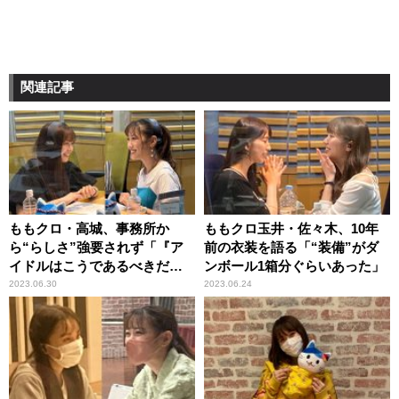
関連記事
ももクロ・高城、事務所か
ももクロ玉井・佐々木、10年
ら“らしさ”強要されず「『ア
前の衣装を語る「“装備”がダ
イドルはこうであるべきだ』
ンボール1箱分ぐらいあった」
とあまり言われなかった」
2023.06.30
2023.06.24