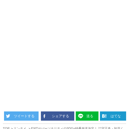
ツイートする
シェアする
送る
はてな
TOP
エンタメ
EXITがパーソナリティのSDGs特番放送決定！ 江守正多・知花く