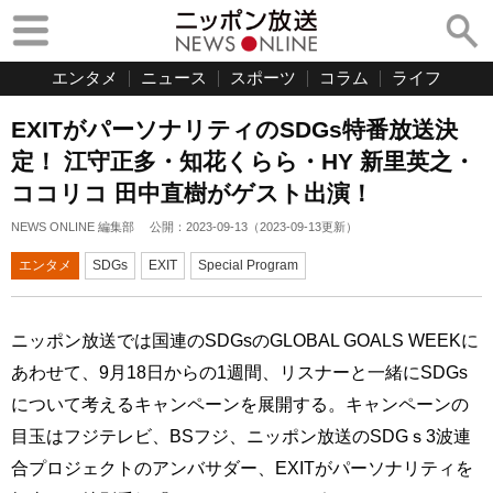
エンタメ
ニュース
スポーツ
コラム
ライフ
EXITがパーソナリティのSDGs特番放送決
定！ 江守正多・知花くらら・HY 新里英之・
ココリコ 田中直樹がゲスト出演！
NEWS ONLINE 編集部
公開：
2023-09-13
（
2023-09-13
更新）
エンタメ
SDGs
EXIT
Special Program
ニッポン放送では国連のSDGsのGLOBAL GOALS WEEKに
あわせて、9月18日からの1週間、リスナーと一緒にSDGs
について考えるキャンペーンを展開する。キャンペーンの
目玉はフジテレビ、BSフジ、ニッポン放送のSDGｓ3波連
合プロジェクトのアンバサダー、EXITがパーソナリティを