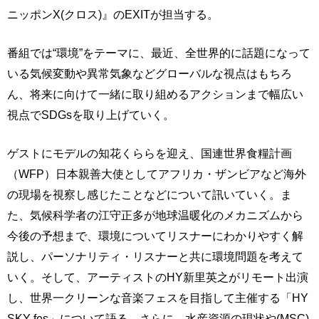
ニッポンX(クロス)』のEXITが担当する。
番組では“環境”をテーマに、最近、全世界的に話題になって
いる気候変動や異常気象などグローバルな視点はもちろ
ん、将来に向けて一緒に取り組めるアクションまで幅広い
視点でSDGsを取り上げていく。
ゲストにモデルの知花くららを迎え、国連世界食糧計画
（WFP）日本親善大使としてアフリカ・ザンビアなど海外
の現場を視察し感じたことなどについて訊いていく。ま
た、気候科学者の江守正多が地球温暖化のメカニズムから
今後の予想まで、環境についてリスナーにわかりやすく解
説し、パーソナリティ・リスナーと共に環境問題を考えて
いく。そして、アーティストのHY新里英之がリモート出演
し、世界一クリーンな音楽フェスを目指して主催する「HY
SKY fes」について語る。さらに、水産資源の現状や(MSC)