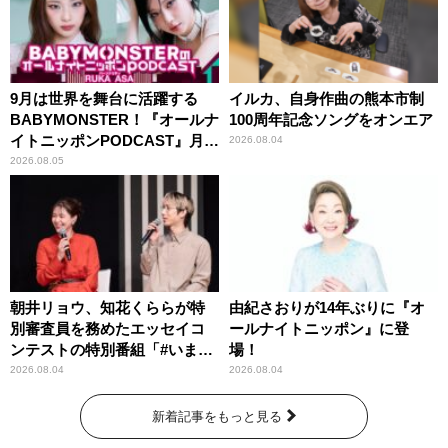
9月は世界を舞台に活躍する
イルカ、自身作曲の熊本市制
BABYMONSTER！『オールナ
100周年記念ソングをオンエア
イトニッポンPODCAST』月替
2026.08.04
わりパーソナリティ
2026.08.05
朝井リョウ、知花くららが特
由紀さおりが14年ぶりに『オ
別審査員を務めたエッセイコ
ールナイトニッポン』に登
ンテストの特別番組「#いまあ
場！
なたに伝えたいこと」
2026.08.04
2026.08.04
新着記事をもっと見る