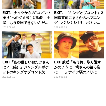
EXIT、ナイツからの“コメント
EXIT、『キングオブコント』2
撮り”へのダメ出しに動揺 土
回戦直前にまさかのハプニン
屋「もう挽回できないんだか
グ「バリバリバリ、ボトンっ
ら……」
て聞こえて……」
2023.09.07
2023.08.23
EXIT「あの優しいおたけさん
EXIT兼近「もう俺、取り返す
は？（笑）」ジャングルポケ
かのように、塙さんの後ろ姿
ットのキングオブコント欠場
に……」ナイツ塙のノリに気
理由に困惑
づけず失態
2023.08.12
2023.08.02