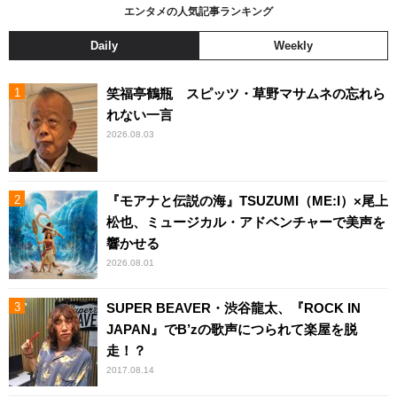
エンタメの人気記事ランキング
Daily
Weekly
笑福亭鶴瓶 スピッツ・草野マサムネの忘れら
れない一言
2026.08.03
『モアナと伝説の海』TSUZUMI（ME:I）×尾上
松也、ミュージカル・アドベンチャーで美声を
響かせる
2026.08.01
SUPER BEAVER・渋谷龍太、『ROCK IN
JAPAN』でB’zの歌声につられて楽屋を脱
走！？
2017.08.14