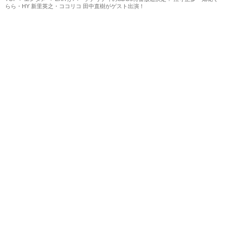
らら・HY 新里英之・ココリコ 田中直樹がゲスト出演！