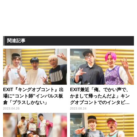
関連記事
EXIT『キングオブコント』出
EXIT兼近「俺、でかい声で、
場に“コント師”インパルス板
かまして帰ったんだよ」キン
倉「プラスしかない」
グオブコントでのインタビュ
ーに赤面
2023.04.26
2023.08.24