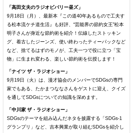
「高田文夫のラジオビバリー昼ズ」
9月18日（月）、最新本『この道40年あるもので工夫す
る松本流ケチ道生活』も好評、“芸能界の節約女王”松本
明子さんが身近な節約術を紹介！伝線したストッキン
グ、着古したジーンズ、使い終わったティーパックなど
など、捨てるはずのモノが、工夫一つで役に立つ「宝
物」に生まれ変わる、楽しい節約術を伝授します！
「ナイツ ザ・ラジオショー」
9月19日（火）は、漫才協会のメンバーでSDGsの専門
家でもある、たかまつななさんをゲストに迎え、クイズ
を通してSDGsについての知識を深めます。
「中川家 ザ・ラジオショー」
SDGsのテーマを組み込んだネタを披露する「SDGs-1
グランプリ」など、吉本興業が取り組むSDGsを紹介し