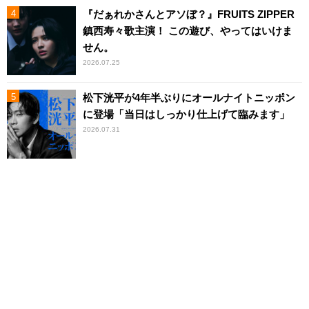
『だぁれかさんとアソぼ？』FRUITS ZIPPER
鎮西寿々歌主演！ この遊び、やってはいけま
せん。
2026.07.25
松下洸平が4年半ぶりにオールナイトニッポン
に登場「当日はしっかり仕上げて臨みます」
2026.07.31