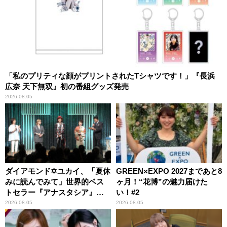
「私のプリティな顔がプリントされたTシャツです！」『長浜
広奈 天下無双』初の番組グッズ発売
2026.08.05
ダイアモンド✡ユカイ、「夏休
GREEN×EXPO 2027まであと8
みに読んでみて」世界的ベス
ヶ月！“花博”の魅力届けた
トセラー『アナスタシア』を
い！#2
紹介
2026.08.05
2026.08.05