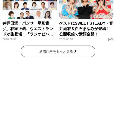
井戸田潤、パンサー尾形貴
ゲストにSWEET STEADY・音
弘、林家正蔵、ウエストラン
井結衣＆白石まゆみが登場！
ドが生登場！『ラジオビバリ
公開収録で素顔全開！
ー昼ズ』
2026.08.07
2026.08.07
AD
新着記事をもっと見る