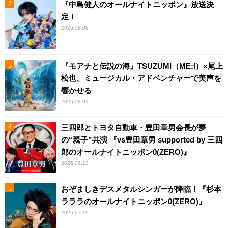
『中島健人のオールナイトニッポン』放送決
定！
2026.08.08
『モアナと伝説の海』TSUZUMI（ME:I）×尾上
松也、ミュージカル・アドベンチャーで美声を
響かせる
2026.08.01
三四郎とトヨタ自動車・豊田章男会長が夢
の“親子”共演 『vs豊田章男 supported by 三四
郎のオールナイトニッポン0(ZERO)』
2026.06.13
おぞましきデスメタルシンガーが降臨！『杉本
ラララのオールナイトニッポン0(ZERO)』
2026.07.19