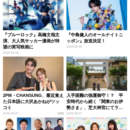
『ブルーロック』高橋文哉主
『中島健人のオールナイトニ
演、大人気サッカー漫画が待
ッポン』放送決定！
望の実写映画に
2026.08.08
2026.08.08
2PM・CHANSUNG、最近覚え
入手困難の強運御守！？ 平
た日本語に大沢あかねがツッ
安時代から続く「関東のお伊
コミ
勢さま」、芝大神宮にてラン
パンプスが合格祈願！
2026.08.07
AD
2026.08.07