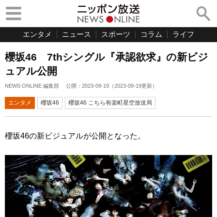
エンタメ
ニュース
スポーツ
コラム
ライフ
櫻坂46 7thシングル『承認欲求』の新ビジ
ュアル公開
NEWS ONLINE 編集部
公開：
2023-09-19
（
2023-09-19
更新）
エンタメ
櫻坂46
櫻坂46 こちら有楽町星空放送局
櫻坂46の新ビジュアルが公開となった。