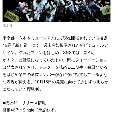
櫻坂46
東京都・六本木ミュージアムにて現在開催されている櫻坂
46展「新せ界」にて、週末突如掲示された新ビジュアルデ
ザイン。訪れたファンをはじめ、SNSでは「新A写
か！？」と話題になっていたもの。既にフォーメーション
は発表されており、センターを務める二期生・森田ひかる
をはじめ楽曲の選抜メンバーがなにかに抵抗しているよう
な表現が伺える。10月18日の発売に向けて少しずつ明らか
になっていく櫻坂46。
■櫻坂46 リリース情報
櫻坂46 7th Single『承認欲求』