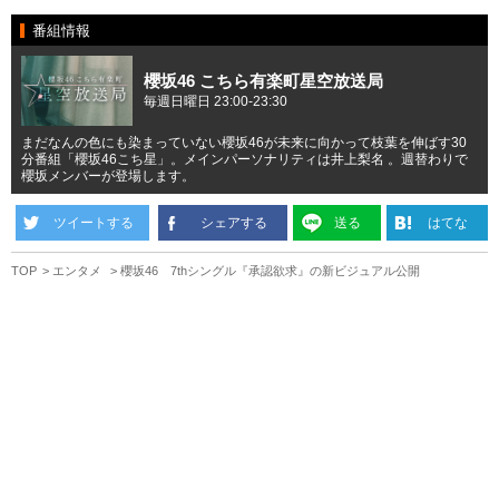
番組情報
櫻坂46 こちら有楽町星空放送局
毎週日曜日 23:00-23:30
まだなんの色にも染まっていない櫻坂46が未来に向かって枝葉を伸ばす30
分番組「櫻坂46こち星」。メインパーソナリティは井上梨名 。週替わりで
櫻坂メンバーが登場します。
ツイートする
シェアする
送る
はてな
TOP
エンタメ
櫻坂46 7thシングル『承認欲求』の新ビジュアル公開