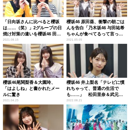
「日向坂さんに比べると櫻坂
櫻坂46 原田葵、衝撃の朝ごは
は……（笑）」2グループの日
んを告白「乃木坂46 与田祐希
焼け対策の違いを櫻坂46 田村
ちゃんが食べてるって言って
保乃＆尾関梨香が振り返る
て」 そのメニューに井上梨名
2021.08.15
2021.05.05
驚き
櫻坂46尾関梨香＆大園玲、
櫻坂46 井上梨名「テレビに慣
「はよしね」と書かれたメー
れちゃって、普通の生活で
ルに驚き
も……」 松田里奈＆武元唯
衣と行ったデパートで取って
2021.04.25
2022.08.21
しまった「すごいリアクショ
ン」