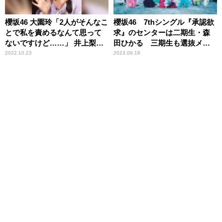
櫻坂46 大園玲「2人がそんなこ
櫻坂46 7thシングル『承認欲
とで私を責めるなんて思って
求』のセンターは二期生・森
ないですけど……」 井上梨名
田ひかる 三期生も選抜メン
と田村保乃に言えてなかった
バーに合流！
2022.10.23
2023.09.18
ことを告白