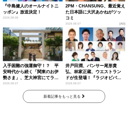
『中島健人のオールナイトニ
2PM・CHANSUNG、最近覚え
ッポン』放送決定！
た日本語に大沢あかねがツッ
コミ
2026.08.08
2026.08.07
AD
入手困難の強運御守！？ 平
井戸田潤、パンサー尾形貴
安時代から続く「関東のお伊
弘、林家正蔵、ウエストラン
勢さま」、芝大神宮にてラン
ドが生登場！『ラジオビバリ
パンプスが合格祈願！
ー昼ズ』
2026.08.07
2026.08.07
新着記事をもっと見る