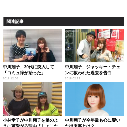
関連記事
中川翔子、30代に突入して
中川翔子、ジャッキー・チェ
「コミュ障が治った」
ンに救われた過去を告白
2018.12.06
2018.02.13
小林幸子が中川翔子を娘のよ
中川翔子が今年最も心に響い
うに可愛がる理由「しょこた
た出来事とは？