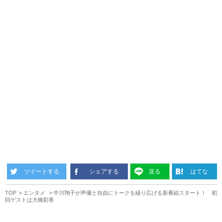
ツイートする
シェアする
送る
はてな
TOP
エンタメ
中川翔子が声優と自由にトークを繰り広げる新番組スタート！ 初
回ゲストは大橋彩香