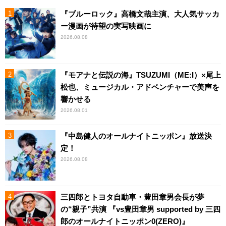
『ブルーロック』高橋文哉主演、大人気サッカ
ー漫画が待望の実写映画に
2026.08.08
『モアナと伝説の海』TSUZUMI（ME:I）×尾上
松也、ミュージカル・アドベンチャーで美声を
響かせる
2026.08.01
『中島健人のオールナイトニッポン』放送決
定！
2026.08.08
三四郎とトヨタ自動車・豊田章男会長が夢
の“親子”共演 『vs豊田章男 supported by 三四
郎のオールナイトニッポン0(ZERO)』