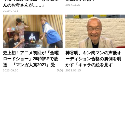
んのお母さんが……」
2017.11.27
2019.07.31
史上初！アニメ初回が『金曜
神谷明、キン肉マンの声優オ
ロードショー』2時間SPで放
ーディション合格の裏側を明
送 『マンガ大賞2021』受賞
かす「キャラの絵を見ず
の大注目ファンタジー作品
に……」
2023.09.20
AD
2023.06.15
『葬送のフリーレン』の魅力