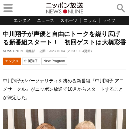
エンタメ
ニュース
スポーツ
コラム
ライフ
中川翔子が声優と自由にトークを繰り広げ
る新番組スタート！ 初回ゲストは大橋彩香
NEWS ONLINE 編集部
公開：
2023-10-04
（
2023-10-04
更新）
エンタメ
中川翔子
New Program
中川翔子がパーソナリティを務める新番組『中川翔子 アニ
メサークル』がニッポン放送で10月からスタートすること
が決定した。