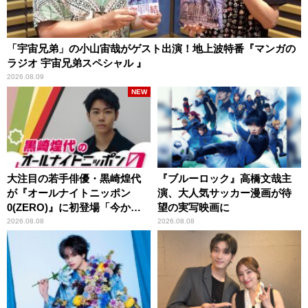
「宇宙兄弟」の小山宙哉がゲスト出演！地上波特番『マンガの
ラジオ 宇宙兄弟スペシャル 』
2026.08.09
NEW
大注目の若手俳優・黒崎煌代
『ブルーロック』高橋文哉主
が『オールナイトニッポン
演、大人気サッカー漫画が待
0(ZERO)』に初登場「今から
望の実写映画に
とてもワクワクしておりま
2026.08.08
2026.08.08
す！」