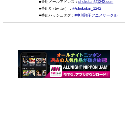
■番組メールアドレス：
shokotan@1242.com
■番組X（twitter）：
@shokotan_1242
■番組ハッシュタグ：
#中川翔子アニメサークル