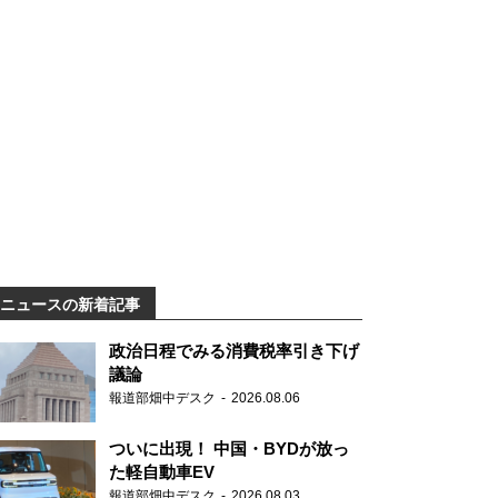
ニュースの新着記事
政治日程でみる消費税率引き下げ
議論
報道部畑中デスク
2026.08.06
ついに出現！ 中国・BYDが放っ
た軽自動車EV
報道部畑中デスク
2026.08.03