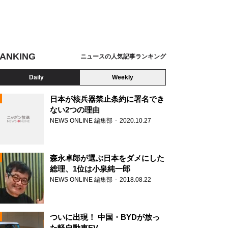
ANKING
ニュースの人気記事ランキング
Daily
Weekly
日本が核兵器禁止条約に署名でき
ない2つの理由
NEWS ONLINE 編集部
2020.10.27
N
森永卓郎が選ぶ日本をダメにした
総理、1位は小泉純一郎
NEWS ONLINE 編集部
2018.08.22
ついに出現！ 中国・BYDが放っ
た軽自動車EV