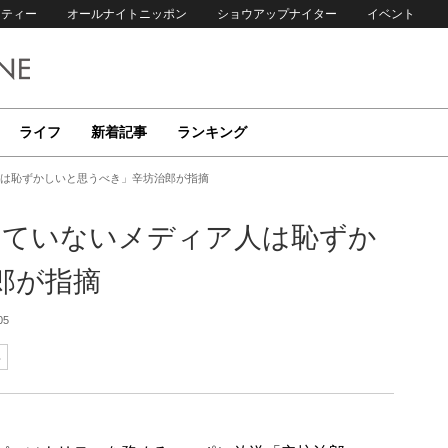
リティー
オールナイトニッポン
ショウアップナイター
イベント
ライフ
新着記事
ランキング
人は恥ずかしいと思うべき」辛坊治郎が指摘
っていないメディア人は恥ずか
郎が指摘
05
郎