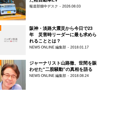
報道部畑中デスク
2026.08.03
阪神・淡路大震災から今日で23
年 災害時リーダーに最も求めら
れることとは？
N
NEWS ONLINE 編集部
2018.01.17
ジャーナリスト山路徹、世間を賑
わせた“二股騒動”の真相を語る
NEWS ONLINE 編集部
2018.08.24
N