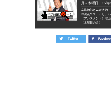
月～木曜日 15時
辛坊治郎さんが政治・
の視点でズームし、い
［アシスタント］増山
（木曜日のみ）