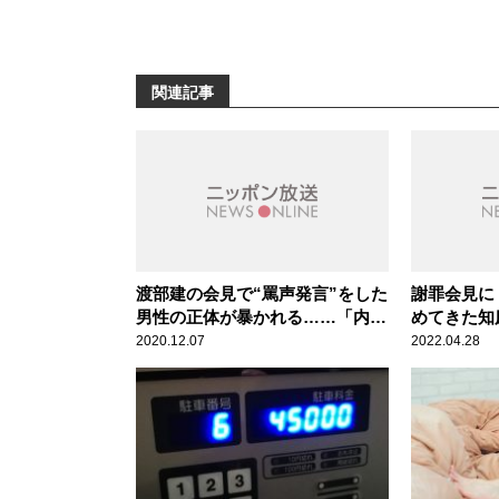
関連記事
渡部建の会見で“罵声発言”をした
謝罪会見に
男性の正体が暴かれる……「内幕
めてきた知
がすごく面白い」辛坊治郎が言及
2020.12.07
2022.04.28