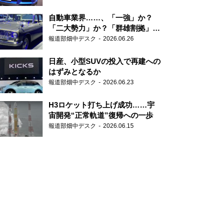
自動車業界……、「一強」か？
「二大勢力」か？「群雄割拠」
か？
報道部畑中デスク
2026.06.26
日産、小型SUVの投入で再建への
はずみとなるか
報道部畑中デスク
2026.06.23
H3ロケット打ち上げ成功……宇
宙開発“正常軌道”復帰への一歩
報道部畑中デスク
2026.06.15