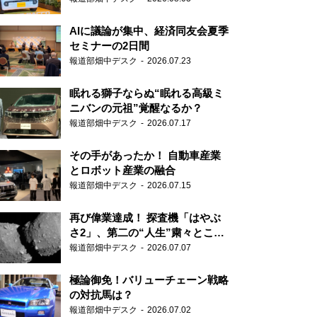
AIに議論が集中、経済同友会夏季
セミナーの2日間
報道部畑中デスク
2026.07.23
眠れる獅子ならぬ“眠れる高級ミ
ニバンの元祖”覚醒なるか？
報道部畑中デスク
2026.07.17
その手があったか！ 自動車産業
とロボット産業の融合
報道部畑中デスク
2026.07.15
再び偉業達成！ 探査機「はやぶ
さ2」、第二の“人生”粛々とこな
す
報道部畑中デスク
2026.07.07
極論御免！バリューチェーン戦略
の対抗馬は？
報道部畑中デスク
2026.07.02