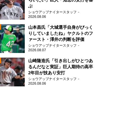
ぶ
2
ショウアップナイタースタッフ
2026.08.06
山本昌氏「大城選手自身がびっく
りしていましたね」ヤクルトのフ
ァースト・澤井の判断を評価
ショウアップナイタースタッフ
2026.08.07
2
山崎隆造氏「引き出しがひとつあ
るんだなと実証」巨人期待の高卒
2年目が技あり安打
ショウアップナイタースタッフ
2026.08.06
2