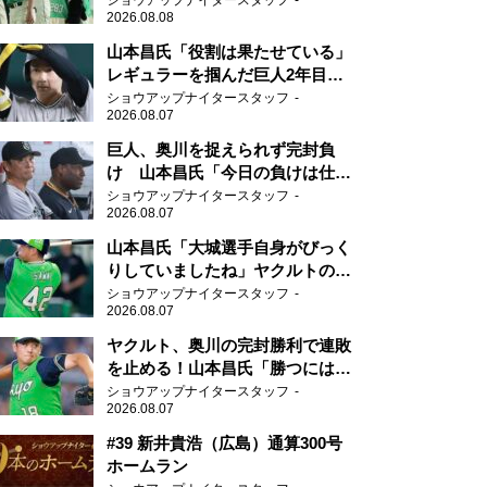
ショウアップナイタースタッフ
2026.08.08
山本昌氏「役割は果たせている」
レギュラーを掴んだ巨人2年目の
新人王候補
ショウアップナイタースタッフ
2026.08.07
巨人、奥川を捉えられず完封負
け 山本昌氏「今日の負けは仕方
がない」
ショウアップナイタースタッフ
2026.08.07
山本昌氏「大城選手自身がびっく
りしていましたね」ヤクルトのフ
ァースト・澤井の判断を評価
ショウアップナイタースタッフ
2026.08.07
ヤクルト、奥川の完封勝利で連敗
を止める！山本昌氏「勝つにはこ
ういう形しかない」
ショウアップナイタースタッフ
2026.08.07
#39 新井貴浩（広島）通算300号
ホームラン