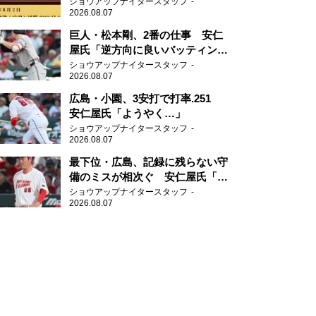
ショウアップナイタースタッフ
2026.08.07
巨人・松本剛、2番の仕事 安仁
屋氏「逆方向に良いバッティン
グ」
ショウアップナイタースタッフ
2026.08.07
広島・小園、3安打で打率.251
安仁屋氏「ようやく…」
ショウアップナイタースタッフ
2026.08.07
最下位・広島、記録に残らない守
備のミスが相次ぐ 安仁屋氏「最
近守りのミスが多い」
ショウアップナイタースタッフ
2026.08.07