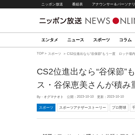
ニッポン放送
番組表
アナウンサー＆パーソナ
エンタメ
ニュース
スポーツ
コラム
TOP
スポーツ
CS2位進出なら“谷保節”もう一度 ロッテ場
CS2位進出なら“谷保節
ス・谷保恵美さんが積み重
2023-10-10
2023-10-10
By -
オグマナオト
公開：
更新：
スポーツ
スポーツアナザーストーリー
プロ野球