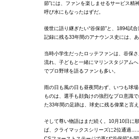
節”には、ファンを楽しませるサービス精
呼び水にもなったはずだ。
後世に語り継ぎたい“谷保節”と、1894試
記録に残る33年間のアナウンス史には、あ
当時小学生だったロッテファンは、谷保さ
流れ、子どもと一緒にマリンスタジアムへ
でプロ野球を語るファンも多い。
雨の日も風の日も昼夜問わず、いつも球場
ものは、選手も顔負けの強烈なプロ意識で
た33年間の足跡は、球史に残る偉業と言
そして尊い物語はまだ続く。10月10日に
ば、クライマックスシリーズに2位通過…
CSファーストステージで再び“谷保節”を