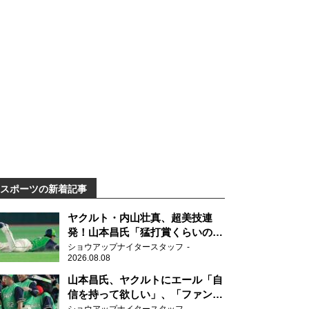
スポーツの新着記事
ヤクルト・内山壮真、超美技連
発！山本昌氏「猛打賞くらいの価
値」
ショウアップナイタースタッフ
2026.08.08
山本昌氏、ヤクルトにエール「自
信を持って欲しい」、「ファンの
方も毎日応援してくれています」