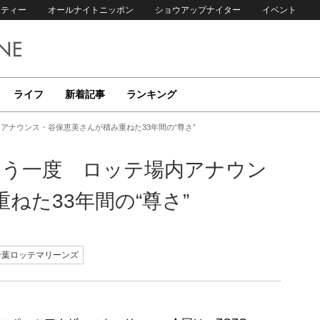
リティー
オールナイトニッポン
ショウアップナイター
イベント
ライフ
新着記事
ランキング
内アナウンス・谷保恵美さんが積み重ねた33年間の“尊さ”
”もう一度 ロッテ場内アナウン
ねた33年間の“尊さ”
千葉ロッテマリーンズ