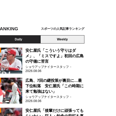
ANKING
スポーツの人気記事ランキング
Daily
Weekly
安仁屋氏「こういう守りはダ
メ」、「ミスですよ」初回の広島
の守備に苦言
ショウアップナイタースタッフ
2026.08.06
2
広島、7回の継投策が裏目に…最
下位転落 安仁屋氏「この時期に
来て勉強はない」
ショウアップナイタースタッフ
2026.08.06
2
安仁屋氏「後輩だけに頑張っても
らいたい」巨人・知念の安打を喜