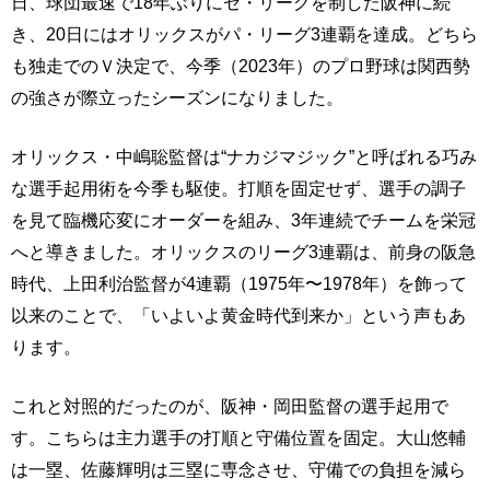
日、球団最速で18年ぶりにセ・リーグを制した阪神に続
き、20日にはオリックスがパ・リーグ3連覇を達成。どちら
も独走でのＶ決定で、今季（2023年）のプロ野球は関西勢
の強さが際立ったシーズンになりました。
オリックス・中嶋聡監督は“ナカジマジック”と呼ばれる巧み
な選手起用術を今季も駆使。打順を固定せず、選手の調子
を見て臨機応変にオーダーを組み、3年連続でチームを栄冠
へと導きました。オリックスのリーグ3連覇は、前身の阪急
時代、上田利治監督が4連覇（1975年〜1978年）を飾って
以来のことで、「いよいよ黄金時代到来か」という声もあ
ります。
これと対照的だったのが、阪神・岡田監督の選手起用で
す。こちらは主力選手の打順と守備位置を固定。大山悠輔
は一塁、佐藤輝明は三塁に専念させ、守備での負担を減ら