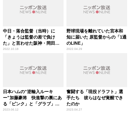
い」
中日・落合監督（当時）に
野球現場を離れていた宮本和
「きょうは監督の差で負け
知に届いた 原監督からの「1通
た」と言わせた阪神・岡田監
のLINE」
督の「17年前のゲキ」
2022.10.18
2022.04.29
日本ハムの“逆輸入ルーキ
奮闘する「現役ドラフト」選
ー”加藤豪将 快進撃の裏にあ
手たち 彼らはなぜ覚醒でき
る「ピンク」と「グラブ」へ
たのか
のこだわり
2023.06.12
2023.04.27