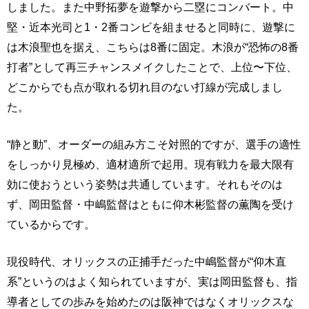
しました。また中野拓夢を遊撃から二塁にコンバート。中
堅・近本光司と1・2番コンビを組ませると同時に、遊撃に
は木浪聖也を据え、こちらは8番に固定。木浪が“恐怖の8番
打者”として再三チャンスメイクしたことで、上位〜下位、
どこからでも点が取れる切れ目のない打線が完成しまし
た。
“静と動”、オーダーの組み方こそ対照的ですが、選手の適性
をしっかり見極め、適材適所で起用。現有戦力を最大限有
効に使おうという姿勢は共通しています。それもそのは
ず、岡田監督・中嶋監督はともに仰木彬監督の薫陶を受け
ているからです。
現役時代、オリックスの正捕手だった中嶋監督が“仰木直
系”というのはよく知られていますが、実は岡田監督も、指
導者としての歩みを始めたのは阪神ではなくオリックスな