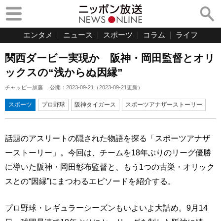
エンタメ
ニュース
スポーツ
コラム
ライフ
関西ダービー実現か 阪神・岡田監督とオリ
ックスの“浅からぬ因縁”
チャッピー加藤
公開：
2023-09-21
（
2023-09-21
更新）
スポーツ
プロ野球
阪神タイガース
スポーツアナザーストーリー
話題のアスリートの隠された物語を探る「スポーツアナザ
ーストーリー」。今回は、チームを18年ぶりのリーグ優勝
に導いた阪神・岡田彰布監督と、もう1つの古巣・オリック
スとの“因縁”にまつわるエピソードを紹介する。
プロ野球・レギュラーシーズンもいよいよ大詰め。9月14