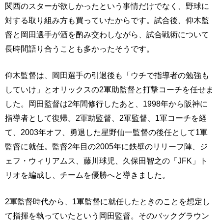
関西のスターが欲しかったという事情だけでなく、野球に
対する取り組み方も買っていたからです。試合後、仰木監
督と岡田選手が酒を酌み交わしながら、試合戦術について
長時間語り合うことも多かったそうです。
仰木監督は、岡田選手の引退後も「ウチで指導者の勉強も
していけ」とオリックスの2軍助監督と打撃コーチを任せま
した。岡田監督は2年間修行したあと、1998年から阪神に
指導者として復帰。2軍助監督、2軍監督、1軍コーチを経
て、2003年オフ、勇退した星野仙一監督の後任として1軍
監督に就任。監督2年目の2005年に鉄壁のリリーフ陣、ジ
ェフ・ウィリアムス、藤川球児、久保田智之の「JFK」ト
リオを編成し、チームを優勝へと導きました。
2軍監督時代から、1軍監督に就任したときのことを想定し
て指揮を執っていたという岡田監督。そのバックグラウン