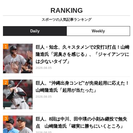
RANKING
スポーツの人気記事ランキング
Daily
Weekly
巨人・知念、久々スタメンで2安打1打点！山崎
隆造氏「泥臭さを感じる」、「ジャイアンツに
は少ないタイプ」
2026.08.05
巨人、“沖縄出身コンビ”が先発起用に応えた！
山崎隆造氏「起用が当たった」
2026.08.05
巨人、8回は中川、田中瑛の小刻み継投で無失
点 山崎隆造氏「確実に勝ちにいくところ」
2026.08.05