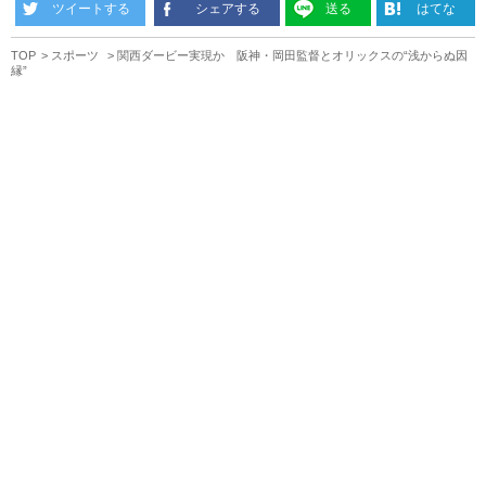
ツイートする
シェアする
送る
はてな
TOP
スポーツ
関西ダービー実現か 阪神・岡田監督とオリックスの“浅からぬ因
縁”