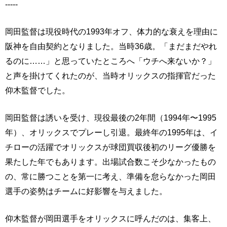
-----
岡田監督は現役時代の1993年オフ、体力的な衰えを理由に
阪神を自由契約となりました。当時36歳。「まだまだやれ
るのに……」と思っていたところへ「ウチへ来ないか？」
と声を掛けてくれたのが、当時オリックスの指揮官だった
仰木監督でした。
岡田監督は誘いを受け、現役最後の2年間（1994年〜1995
年）、オリックスでプレーし引退。最終年の1995年は、イ
チローの活躍でオリックスが球団買収後初のリーグ優勝を
果たした年でもあります。出場試合数こそ少なかったもの
の、常に勝つことを第一に考え、準備を怠らなかった岡田
選手の姿勢はチームに好影響を与えました。
仰木監督が岡田選手をオリックスに呼んだのは、集客上、