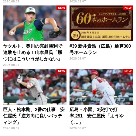
断を評価
2026.08.07
2026.08.07
NEW
NEW
ヤクルト、奥川の完封勝利で
#39 新井貴浩（広島）通算300
連敗を止める！山本昌氏「勝
号ホームラン
つにはこういう形しかない」
2026.08.07
2026.08.07
NEW
NEW
巨人・松本剛、2番の仕事 安
広島・小園、3安打で打
仁屋氏「逆方向に良いバッテ
率.251 安仁屋氏「ようや
ィング」
く…」
2026.08.07
2026.08.07