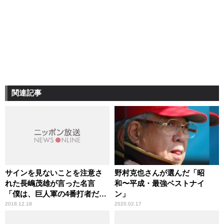
関連記事
サインを見ないことを注意さ
野村克也さんが選んだ「昭
れた長嶋茂雄が言った名言
和〜平成・最強ベストナイ
「僕は、巨人軍の4番打者だ
ン」
よ。サインなんて、“打て”以
2018.12.18
2020.02.17
外に、あるわけないじゃな