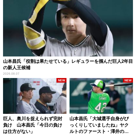
山本昌氏「役割は果たせている」レギュラーを掴んだ巨人2年目
の新人王候補
2026.08.07
NEW
NEW
巨人、奥川を捉えられず完封
山本昌氏「大城選手自身がび
負け 山本昌氏「今日の負け
っくりしていましたね」ヤク
は仕方がない」
ルトのファースト・澤井の判