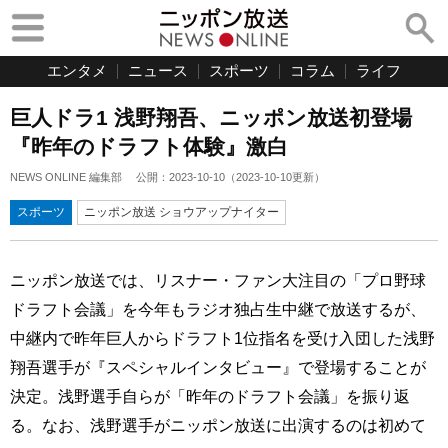
エンタメ
ニュース
スポーツ
コラム
ライフ
巨人ドラ1 浅野翔吾、ニッポン放送初登場
『昨年のドラフト体験』激白
NEWS ONLINE 編集部
公開：
2023-10-10
（
2023-10-10
更新）
スポーツ
ニッポン放送 ショウアップナイター
ニッポン放送では、リスナー・ファン大注目の「プロ野球
ドラフト会議」を今年もラジオ独占生中継で放送するが、
中継内で昨年巨人からドラフト1位指名を受け入団した浅野
翔吾選手が『スペシャルインタビュー』で登場することが
決定。浅野選手自らが「昨年のドラフト会議」を振り返
る。なお、浅野選手がニッポン放送に出演するのは初めて