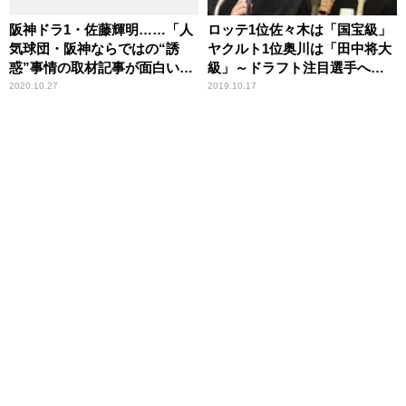
阪神ドラ1・佐藤輝明……「人
ロッテ1位佐々木は「国宝級」
気球団・阪神ならではの“誘
ヤクルト1位奥川は「田中将大
惑”事情の取材記事が面白い」
級」～ドラフト注目選手への
辛坊治郎が言及
期待度
2020.10.27
2019.10.17