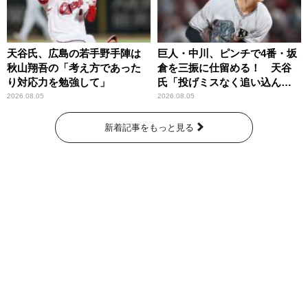
天谷氏、広島の若手野手陣は
巨人・中川、ピンチで4番・坂
秋山翔吾の「考え方であった
倉を三振に仕留める！ 天谷
り対応力を勉強して」
氏「投げミスなく追い込ん
だ。そこに尽きる」
2026.08.05
2026.08.05
新着記事をもっと見る