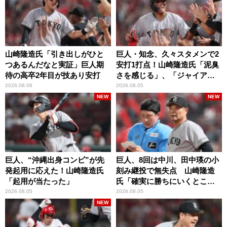
山崎隆造氏「引き出しがひと
巨人・知念、久々スタメンで2
つあるんだなと実証」巨人期
安打1打点！山崎隆造氏「泥臭
待の高卒2年目が技あり安打
さを感じる」、「ジャイアン
ツには少ないタイプ」
2026.08.06
2026.08.05
NEW
NEW
巨人、“沖縄出身コンビ”が先
巨人、8回は中川、田中瑛の小
発起用に応えた！山崎隆造氏
刻み継投で無失点 山崎隆造
「起用が当たった」
氏「確実に勝ちにいくとこ
ろ」
2026.08.05
2026.08.05
NEW