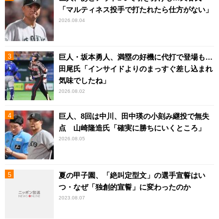
「マルティネス投手で打たれたら仕方がない」
2026.08.04
巨人・坂本勇人、満塁の好機に代打で登場も…
田尾氏「インサイドよりのまっすぐ差し込まれ
気味でしたね」
2026.08.02
巨人、8回は中川、田中瑛の小刻み継投で無失
点 山崎隆造氏「確実に勝ちにいくところ」
2026.08.05
夏の甲子園、「絶叫定型文」の選手宣誓はい
つ・なぜ「独創的宣誓」に変わったのか
2023.08.07