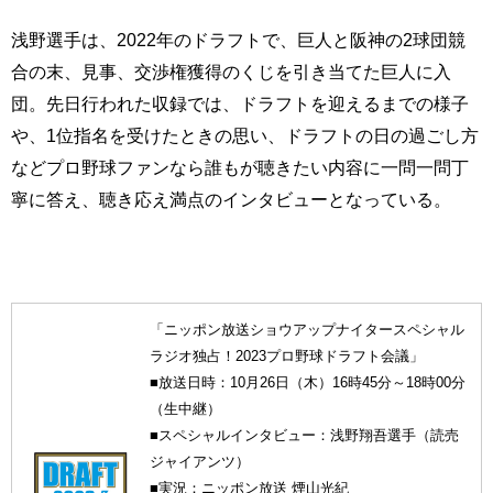
浅野選手は、2022年のドラフトで、巨人と阪神の2球団競
合の末、見事、交渉権獲得のくじを引き当てた巨人に入
団。先日行われた収録では、ドラフトを迎えるまでの様子
や、1位指名を受けたときの思い、ドラフトの日の過ごし方
などプロ野球ファンなら誰もが聴きたい内容に一問一問丁
寧に答え、聴き応え満点のインタビューとなっている。
「ニッポン放送ショウアップナイタースペシャル
ラジオ独占！2023プロ野球ドラフト会議」
■放送日時：10月26日（木）16時45分～18時00分
（生中継）
■スペシャルインタビュー：浅野翔吾選手（読売
ジャイアンツ）
■実況：ニッポン放送 煙山光紀