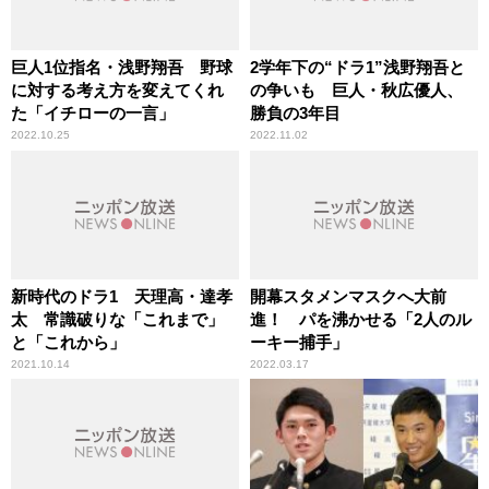
巨人1位指名・浅野翔吾 野球
2学年下の“ドラ1”浅野翔吾と
に対する考え方を変えてくれ
の争いも 巨人・秋広優人、
た「イチローの一言」
勝負の3年目
2022.10.25
2022.11.02
新時代のドラ1 天理高・達孝
開幕スタメンマスクへ大前
太 常識破りな「これまで」
進！ パを沸かせる「2人のル
と「これから」
ーキー捕手」
2021.10.14
2022.03.17