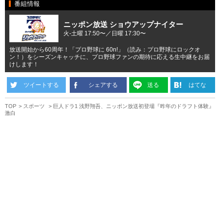
番組情報
ニッポン放送 ショウアップナイター
火-土曜 17:50〜／日曜 17:30〜
放送開始から60周年！「プロ野球に 60n!」（読み：プロ野球にロックオ
ン！）をシーズンキャッチに、プロ野球ファンの期待に応える生中継をお届
けします！
ツイートする
シェアする
送る
はてな
TOP
スポーツ
巨人ドラ1 浅野翔吾、ニッポン放送初登場『昨年のドラフト体験』
激白