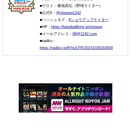
■ゲスト：菊地高弘（野球ライター）
■公式X：
@showup1242
■ハッシュタグ：
#ショウアップナイター
■HP：
https://baseballking.jp/showup
■メールアドレス：
89@1242.com
■radiko：
https://radiko.jp/#!/ts/LFR/20231026164500