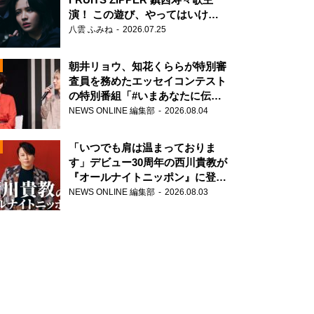
演！ この遊び、やってはいけま
せん。
八雲 ふみね
2026.07.25
朝井リョウ、知花くららが特別審
査員を務めたエッセイコンテスト
の特別番組「#いまあなたに伝え
たいこと」
NEWS ONLINE 編集部
2026.08.04
N
「いつでも肩は温まっておりま
す」デビュー30周年の西川貴教が
『オールナイトニッポン』に登
場！
NEWS ONLINE 編集部
2026.08.03
N