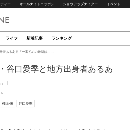
リティー
オールナイトニッポン
ショウアップナイター
イベント
ライフ
新着記事
ランキング
出身者あるある「一番初めの難所は……」
生・谷口愛季と地方出身者あるあ
…」
16
櫻坂46
谷口愛季