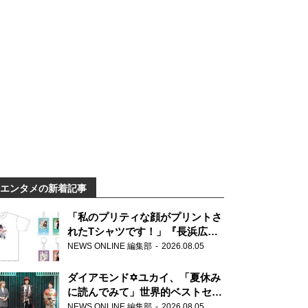
エンタメの新着記事
「私のプリティな顔がプリントさ
れたTシャツです！」『長浜広奈
天下無双』初の番組グッズ発売
NEWS ONLINE 編集部
2026.08.05
ダイアモンド✡ユカイ、「夏休み
に読んでみて」世界的ベストセラ
ー『アナスタシア』を紹介
NEWS ONLINE 編集部
2026.08.05