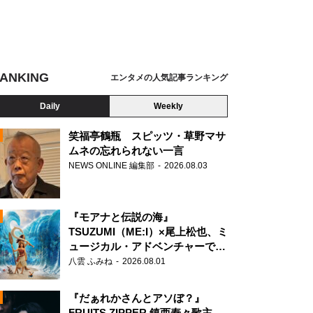
ANKING
エンタメの人気記事ランキング
Daily
Weekly
笑福亭鶴瓶 スピッツ・草野マサ
ムネの忘れられない一言
NEWS ONLINE 編集部
2026.08.03
N
『モアナと伝説の海』
TSUZUMI（ME:I）×尾上松也、ミ
ュージカル・アドベンチャーで美
声を響かせる
八雲 ふみね
2026.08.01
『だぁれかさんとアソぼ？』
FRUITS ZIPPER 鎮西寿々歌主