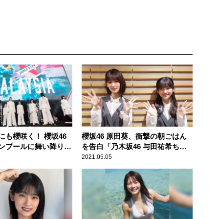
にも櫻咲く！ 櫻坂46
櫻坂46 原田葵、衝撃の朝ごはん
ンプールに舞い降り
を告白「乃木坂46 与田祐希ちゃ
んが食べてるって言ってて」 そ
2021.05.05
のメニューに井上梨名驚き