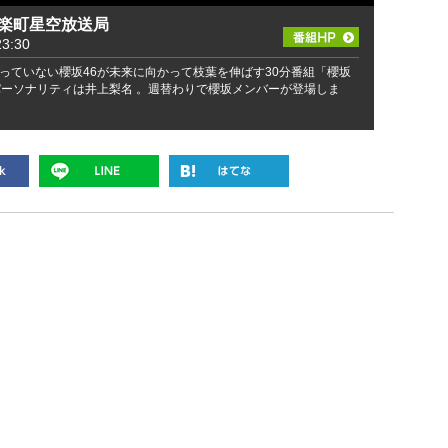
有楽町星空放送局
3:30
っていない櫻坂46が未来に向かって枝葉を伸ばす30分番組「櫻坂
パーソナリティは井上梨名 。週替わりで櫻坂メンバーが登場しま