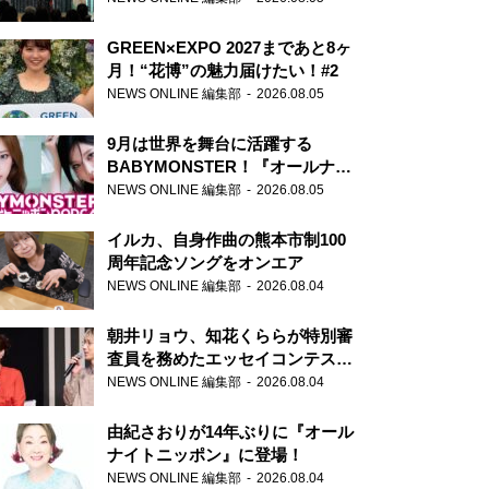
GREEN×EXPO 2027まであと8ヶ
月！“花博”の魅力届けたい！#2
NEWS ONLINE 編集部
2026.08.05
9月は世界を舞台に活躍する
BABYMONSTER！『オールナイ
トニッポンPODCAST』月替わり
NEWS ONLINE 編集部
2026.08.05
パーソナリティ
イルカ、自身作曲の熊本市制100
周年記念ソングをオンエア
NEWS ONLINE 編集部
2026.08.04
朝井リョウ、知花くららが特別審
査員を務めたエッセイコンテスト
の特別番組「#いまあなたに伝え
NEWS ONLINE 編集部
2026.08.04
たいこと」
由紀さおりが14年ぶりに『オール
ナイトニッポン』に登場！
NEWS ONLINE 編集部
2026.08.04