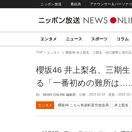
ニッポン放送
番組表
アナウンサー＆パーソナ
エンタメ
ニュース
スポーツ
コラム
TOP
エンタメ
櫻坂46 井上梨名、三期生・谷口愛季と地方
櫻坂46 井上梨名、三期
る「一番初めの難所は…
2023-10-15
2023-10-
By -
NEWS ONLINE 編集部
公開：
更新：
エンタメ
櫻坂46 こちら有楽町星空放送局
井上梨名