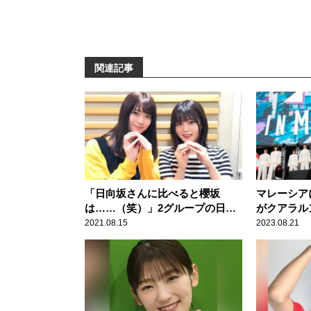
関連記事
「日向坂さんに比べると櫻坂
マレーシア
は……（笑）」2グループの日焼
がクアラル
け対策の違いを櫻坂46 田村保乃
た！
2021.08.15
2023.08.21
＆尾関梨香が振り返る