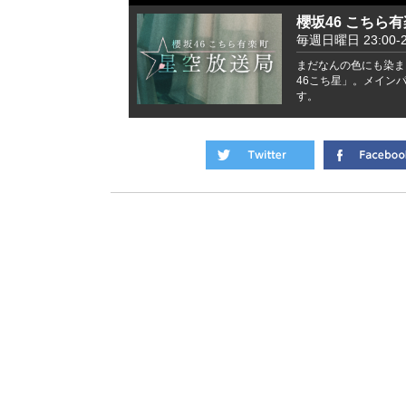
櫻坂46 こちら
毎週日曜日 23:00-2
まだなんの色にも染ま
46こち星」。メイン
す。