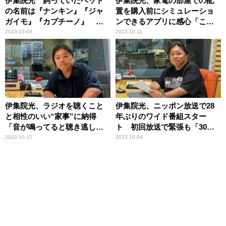
伊集院光 飼っていたペット
伊集院光、家電の部屋での配
の名前は『ナンキン』『ジャ
置を購入前にシミュレーショ
ガイモ』『カプチーノ』
ンできるアプリに感心「これ
「謎の組み合わせで飼ってま
は大切かもね」
2023.10.05
2023.10.11
した」
伊集院光、ラジオを聴くこと
伊集院光、ニッポン放送で28
と相性のいい“家事”に納得
年ぶりのワイド番組スター
「音が鳴ってると聴き逃しち
ト 初回放送で緊張も「30分
ゃう」
あっという間でした」
2023.10.12
2023.10.04