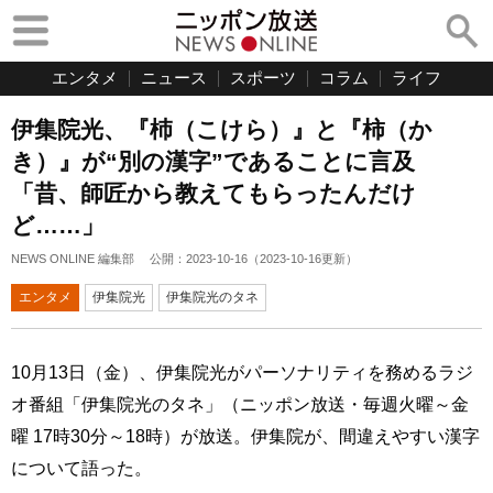
エンタメ
ニュース
スポーツ
コラム
ライフ
伊集院光、『杮（こけら）』と『柿（か
き）』が“別の漢字”であることに言及
「昔、師匠から教えてもらったんだけ
ど……」
NEWS ONLINE 編集部
公開：
2023-10-16
（
2023-10-16
更新）
エンタメ
伊集院光
伊集院光のタネ
10月13日（金）、伊集院光がパーソナリティを務めるラジ
オ番組「伊集院光のタネ」（ニッポン放送・毎週火曜～金
曜 17時30分～18時）が放送。伊集院が、間違えやすい漢字
について語った。