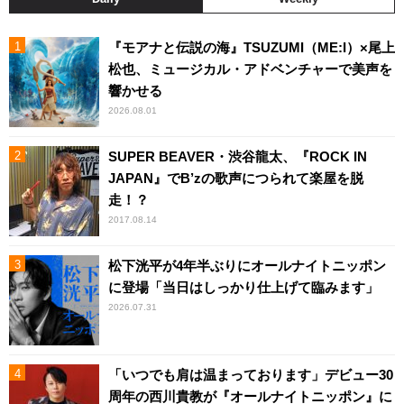
『モアナと伝説の海』TSUZUMI（ME:I）×尾上
松也、ミュージカル・アドベンチャーで美声を
響かせる
2026.08.01
SUPER BEAVER・渋谷龍太、『ROCK IN
JAPAN』でB’zの歌声につられて楽屋を脱
走！？
2017.08.14
松下洸平が4年半ぶりにオールナイトニッポン
に登場「当日はしっかり仕上げて臨みます」
2026.07.31
「いつでも肩は温まっております」デビュー30
周年の西川貴教が『オールナイトニッポン』に