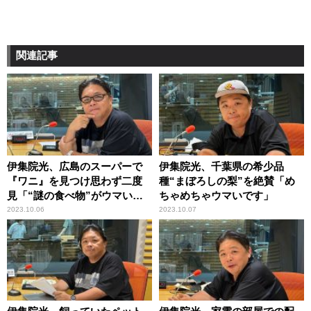
関連記事
伊集院光、広島のスーパーで
伊集院光、千葉県の希少品
『ワニ』を見つけ思わず二度
種“まぼろしの梨”を絶賛「め
見「“謎の食べ物”がウマいん
ちゃめちゃウマいです」
だよね」
2023.10.06
2023.10.07