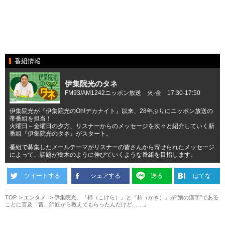
番組情報
伊集院光のタネ
FM93/AM1242ニッポン放送 火-金 17:30-17:50
伊集院光が『伊集院光のOh!デカナイト』以来、28年ぶりにニッポン放送の
帯番組を担当！
火曜日～金曜日の夕方、リスナーからのメッセージを次々と紹介していく新
番組『伊集院光のタネ』がスタート。
番組で募集したメールテーマがリスナーの皆さんから寄せられたメッセージ
によって、話題が樹木のように伸びていくような番組を目指します。
ツイートする
シェアする
送る
はてな
TOP
エンタメ
伊集院光、『杮（こけら）』と『柿（かき）』が“別の漢字”である
ことに言及「昔、師匠から教えてもらったんだけど……」