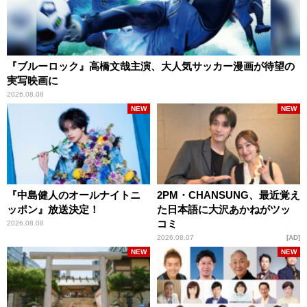
『ブルーロック』高橋文哉主演、大人気サッカー漫画が待望の
実写映画に
2026.08.08
NEW
NEW
『中島健人のオールナイトニ
2PM・CHANSUNG、最近覚え
ッポン』放送決定！
た日本語に大沢あかねがツッ
コミ
2026.08.08
2026.08.07
AD
NEW
NEW