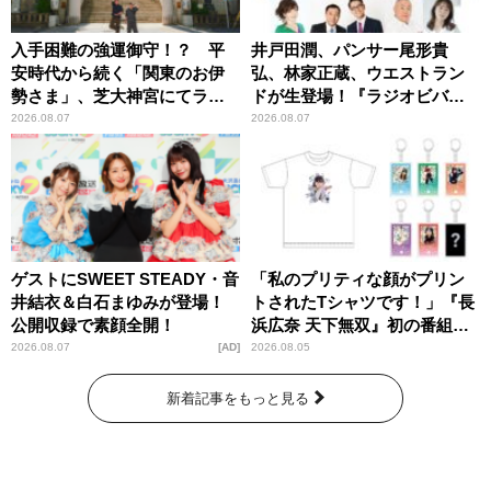
入手困難の強運御守！？ 平
井戸田潤、パンサー尾形貴
安時代から続く「関東のお伊
弘、林家正蔵、ウエストラン
勢さま」、芝大神宮にてラン
ドが生登場！『ラジオビバリ
パンプスが合格祈願！
ー昼ズ』
2026.08.07
2026.08.07
ゲストにSWEET STEADY・音
「私のプリティな顔がプリン
井結衣＆白石まゆみが登場！
トされたTシャツです！」『長
公開収録で素顔全開！
浜広奈 天下無双』初の番組グ
ッズ発売
2026.08.07
AD
2026.08.05
新着記事をもっと見る