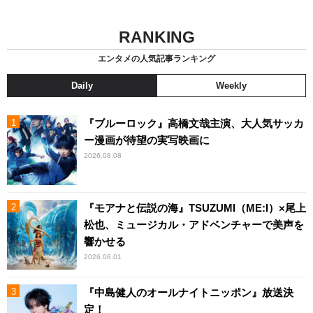
RANKING
エンタメの人気記事ランキング
Daily
Weekly
『ブルーロック』高橋文哉主演、大人気サッカ
ー漫画が待望の実写映画に
2026.08.08
『モアナと伝説の海』TSUZUMI（ME:I）×尾上
松也、ミュージカル・アドベンチャーで美声を
響かせる
2026.08.01
『中島健人のオールナイトニッポン』放送決
定！