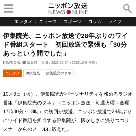
エンタメ
ニュース
スポーツ
コラム
ライフ
伊集院光、ニッポン放送で28年ぶりのワイ
ド番組スタート 初回放送で緊張も「30分
あっという間でした」
NEWS ONLINE 編集部
公開：
2023-10-04
（
2023-10-04
更新）
エンタメ
伊集院光
伊集院光のタネ
10月3日（火）、伊集院光がパーソナリティを務めるラジオ
番組「伊集院光のタネ」（ニッポン放送・毎週火曜～金曜
17時30分～18時）の初回が放送。ニッポン放送で28年ぶり
にワイド番組を担当する伊集院が、懐かしさに浸りつつリ
スナーからのメールに応えた。