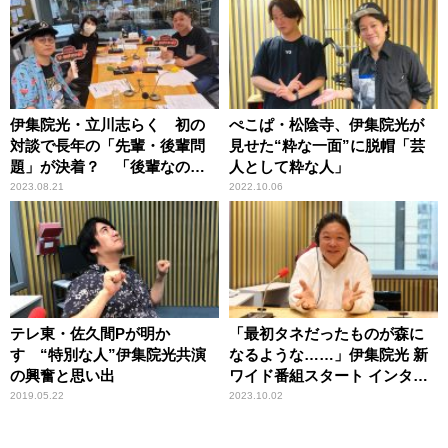
伊集院光・立川志らく 初の
ぺこぱ・松陰寺、伊集院光が
対談で長年の「先輩・後輩問
見せた“粋な一面”に脱帽「芸
題」が決着？ 「後輩なのに
人として粋な人」
『志らく兄さんどうも！』っ
2023.08.21
2022.10.06
て言われたから……」
テレ東・佐久間Pが明か
「最初タネだったものが森に
す “特別な人”伊集院光共演
なるような……」伊集院光 新
の興奮と思い出
ワイド番組スタート インタビ
ュー ～ニッポン放送「伊集
2019.05.22
2023.10.02
院光のタネ」10.3放送開始