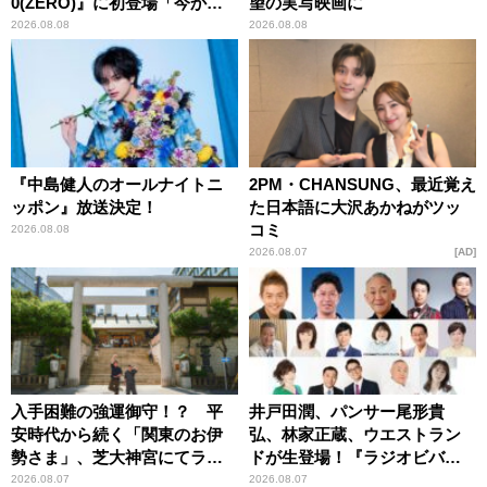
0(ZERO)』に初登場「今から
望の実写映画に
とてもワクワクしておりま
2026.08.08
2026.08.08
す！」
『中島健人のオールナイトニ
2PM・CHANSUNG、最近覚え
ッポン』放送決定！
た日本語に大沢あかねがツッ
コミ
2026.08.08
2026.08.07
AD
入手困難の強運御守！？ 平
井戸田潤、パンサー尾形貴
安時代から続く「関東のお伊
弘、林家正蔵、ウエストラン
勢さま」、芝大神宮にてラン
ドが生登場！『ラジオビバリ
パンプスが合格祈願！
ー昼ズ』
2026.08.07
2026.08.07