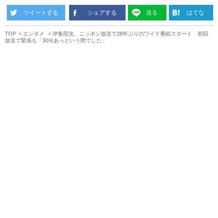
ツイートする
シェアする
送る
はてな
TOP
エンタメ
伊集院光、ニッポン放送で28年ぶりのワイド番組スタート 初回
放送で緊張も「30分あっという間でした」