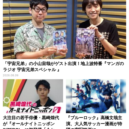
「宇宙兄弟」の小山宙哉がゲスト出演！地上波特番『マンガの
ラジオ 宇宙兄弟スペシャル 』
2026.08.09
大注目の若手俳優・黒崎煌代
『ブルーロック』高橋文哉主
が『オールナイトニッポン
演、大人気サッカー漫画が待