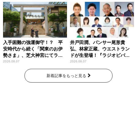
入手困難の強運御守！？ 平
井戸田潤、パンサー尾形貴
安時代から続く「関東のお伊
弘、林家正蔵、ウエストラン
勢さま」、芝大神宮にてラン
ドが生登場！『ラジオビバリ
パンプスが合格祈願！
ー昼ズ』
2026.08.07
2026.08.07
新着記事をもっと見る