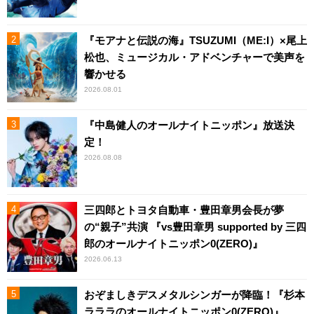
『モアナと伝説の海』TSUZUMI（ME:I）×尾上
松也、ミュージカル・アドベンチャーで美声を
響かせる
2026.08.01
『中島健人のオールナイトニッポン』放送決
定！
2026.08.08
三四郎とトヨタ自動車・豊田章男会長が夢
の“親子”共演 『vs豊田章男 supported by 三四
郎のオールナイトニッポン0(ZERO)』
2026.06.13
おぞましきデスメタルシンガーが降臨！『杉本
ラララのオールナイトニッポン0(ZERO)』