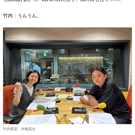
竹内：うんうん。
竹内香苗、伊集院光