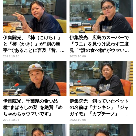
伊集院光、『杮（こけら）』
伊集院光、広島のスーパーで
と『柿（かき）』が“別の漢
『ワニ』を見つけ思わず二度
字”であることに言及「昔、師
見「“謎の食べ物”がウマいん
匠から教えてもらったんだけ
だよね」
2023.10.16
2023.10.06
ど……」
伊集院光、千葉県の希少品
伊集院光 飼っていたペット
種“まぼろしの梨”を絶賛「め
の名前は『ナンキン』『ジャ
ちゃめちゃウマいです」
ガイモ』『カプチーノ』
「謎の組み合わせで飼ってま
2023.10.07
2023.10.05
した」