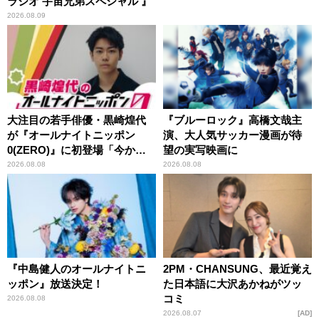
ラジオ 宇宙兄弟スペシャル 』
2026.08.09
大注目の若手俳優・黒崎煌代
『ブルーロック』高橋文哉主
が『オールナイトニッポン
演、大人気サッカー漫画が待
0(ZERO)』に初登場「今から
望の実写映画に
とてもワクワクしておりま
2026.08.08
2026.08.08
す！」
『中島健人のオールナイトニ
2PM・CHANSUNG、最近覚え
ッポン』放送決定！
た日本語に大沢あかねがツッ
コミ
2026.08.08
2026.08.07
AD