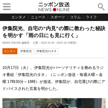
エンタメ
ニュース
スポーツ
コラム
ライフ
伊集院光、自宅の“内見”の際に教わった秘訣
を明かす「雨の日にも見に行く」
NEWS ONLINE 編集部
公開：
2023-10-18
（
2023-10-18
更新）
エンタメ
伊集院光
伊集院光のタネ
10月17日（火）、伊集院光がパーソナリティを務めるラジ
オ番組「伊集院光のタネ」（ニッポン放送・毎週火曜～金
曜 17時30分～18時）が放送。伊集院が、自宅選びの際にア
ドバイスされた言葉を明かした。