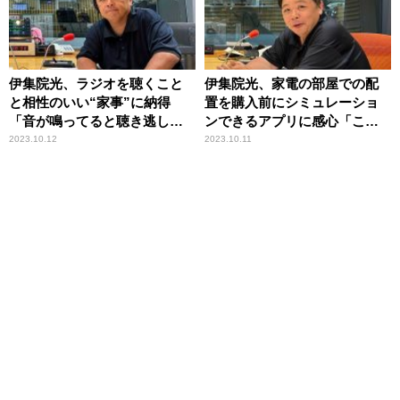
伊集院光、ラジオを聴くこと
伊集院光、家電の部屋での配
と相性のいい“家事”に納得
置を購入前にシミュレーショ
「音が鳴ってると聴き逃しち
ンできるアプリに感心「これ
ゃう」
は大切かもね」
2023.10.12
2023.10.11