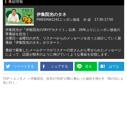
番組情報
伊集院光のタネ
FM93/AM1242ニッポン放送 火-金 17:30-17:50
伊集院光が『伊集院光のOh!デカナイト』以来、28年ぶりにニッポン放送の
帯番組を担当！
火曜日～金曜日の夕方、リスナーからのメッセージを次々と紹介していく新
番組『伊集院光のタネ』がスタート。
番組で募集したメールテーマがリスナーの皆さんから寄せられたメッセージ
によって、話題が樹木のように伸びていくような番組を目指します。
ツイートする
シェアする
送る
はてな
TOP
エンタメ
伊集院光、自宅の“内見”の際に教わった秘訣を明かす「雨の日にも
見に行く」