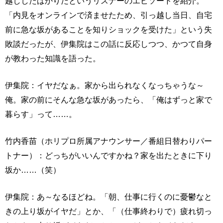
越ししたばかりだというリスナーのエピソードを紹介。
「内見をオンラインで済ませたため、引っ越し当日、自宅
前に急な坂があることを知りショックを受けた」という失
敗談だったが、伊集院はこの話に反応しつつ、かつて自身
が教わった知識を語った。
伊集院：イヤだなぁ。家から出られなくなっちゃうな～
俺。家の前にそんな急な坂があったら、「俺はずっと家で
暮らす」って……。
竹内香苗（ホリプロ所属アナウンサー／番組日替わりパー
トナー）：どっちがいいんですかね？家を出たときに下り
坂か……（笑）
伊集院：あ～なるほどね。「朝、仕事に行くのに憂鬱なと
きの上り坂がイヤだ」とか、「（仕事終わりで）疲れ切っ