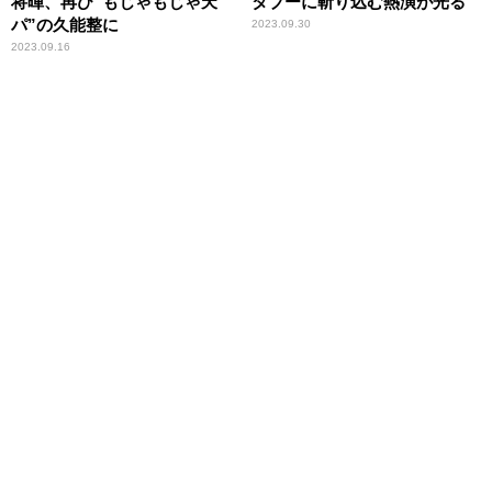
将暉、再び“もじゃもじゃ天
タブーに斬り込む熱演が光る
パ”の久能整に
2023.09.30
2023.09.16