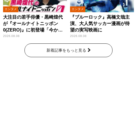
エンタメ
エンタメ
大注目の若手俳優・黒崎煌代
『ブルーロック』高橋文哉主
が『オールナイトニッポン
演、大人気サッカー漫画が待
0(ZERO)』に初登場「今から
望の実写映画に
とてもワクワクしておりま
2026.08.08
2026.08.08
す！」
新着記事をもっと見る