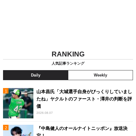
RANKING
人気記事ランキング
Daily
Weekly
山本昌氏「大城選手自身がびっくりしていまし
たね」ヤクルトのファースト・澤井の判断を評
価
2026.08.07
『中島健人のオールナイトニッポン』放送決
定！