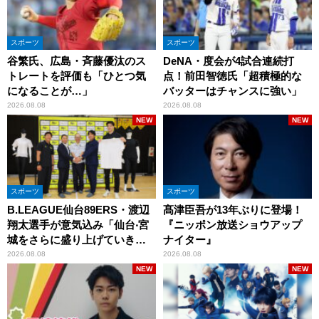
スポーツ
スポーツ
谷繁氏、広島・斉藤優汰のス
DeNA・度会が4試合連続打
トレートを評価も「ひとつ気
点！前田智徳氏「超積極的な
になることが…」
バッターはチャンスに強い」
2026.08.08
2026.08.08
NEW
NEW
スポーツ
スポーツ
B.LEAGUE仙台89ERS・渡辺
髙津臣吾が13年ぶりに登場！
翔太選手が意気込み「仙台‧宮
『ニッポン放送ショウアップ
城をさらに盛り上げていきた
ナイター』
いです」
2026.08.08
2026.08.08
NEW
NEW