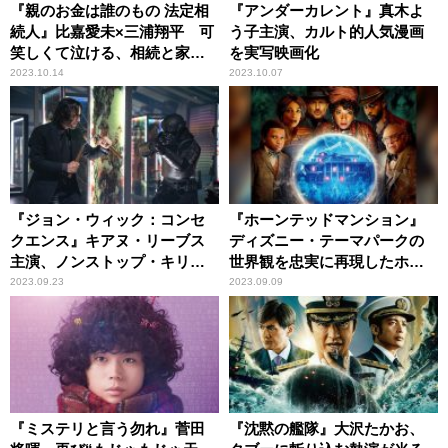
『親のお金は誰のもの 法定相
『アンダーカレント』真木よ
続人』比嘉愛未×三浦翔平 可
う子主演、カルト的人気漫画
笑しくて泣ける、相続と家族
を実写映画化
の物語
2023.10.14
2023.10.07
『ジョン・ウィック：コンセ
『ホーンテッドマンション』
クエンス』キアヌ・リーブス
ディズニー・テーマパークの
主演、ノンストップ・キリン
世界観を忠実に再現したホラ
グアクション
ー・エンターテインメント
2023.09.23
2023.09.09
『ミステリと言う勿れ』菅田
『沈黙の艦隊』大沢たかお、