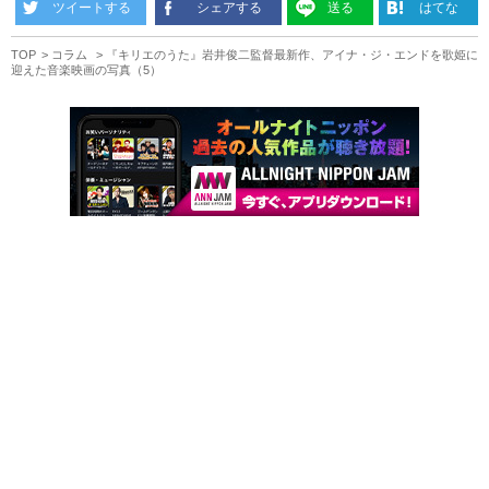
ツイートする
シェアする
送る
はてな
TOP
コラム
『キリエのうた』岩井俊二監督最新作、アイナ・ジ・エンドを歌姫に
迎えた音楽映画の写真（5）