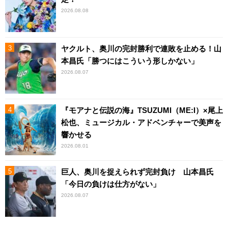
2026.08.08
ヤクルト、奥川の完封勝利で連敗を止める！山
本昌氏「勝つにはこういう形しかない」
2026.08.07
『モアナと伝説の海』TSUZUMI（ME:I）×尾上
松也、ミュージカル・アドベンチャーで美声を
響かせる
2026.08.01
巨人、奥川を捉えられず完封負け 山本昌氏
「今日の負けは仕方がない」
2026.08.07