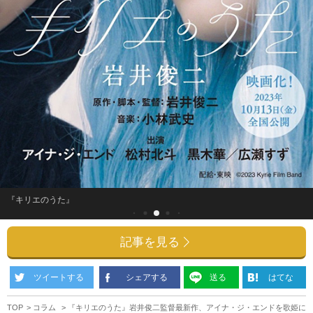
『キリエのうた』
記事を見る
ツイートする
シェアする
送る
はてな
TOP
コラム
『キリエのうた』岩井俊二監督最新作、アイナ・ジ・エンドを歌姫に