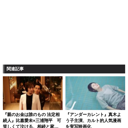
関連記事
『親のお金は誰のもの 法定相
『アンダーカレント』真木よ
続人』比嘉愛未×三浦翔平 可
う子主演、カルト的人気漫画
笑しくて泣ける、相続と家族
を実写映画化