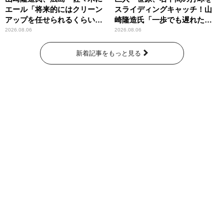
エール「将来的にはクリーン
スライディングキャッチ！山
アップを任せられるくらいま
崎隆造氏「一歩でも遅れた
では成長して」
ら…」
2026.08.06
2026.08.06
新着記事をもっと見る