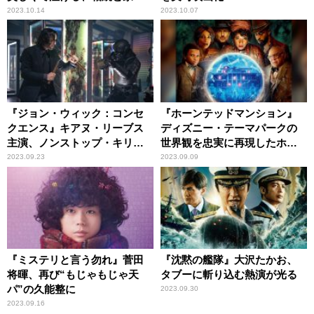
の物語
2023.10.14
2023.10.07
『ジョン・ウィック：コンセ
『ホーンテッドマンション』
クエンス』キアヌ・リーブス
ディズニー・テーマパークの
主演、ノンストップ・キリン
世界観を忠実に再現したホラ
グアクション
ー・エンターテインメント
2023.09.23
2023.09.09
『ミステリと言う勿れ』菅田
『沈黙の艦隊』大沢たかお、
将暉、再び“もじゃもじゃ天
タブーに斬り込む熱演が光る
パ”の久能整に
2023.09.30
2023.09.16