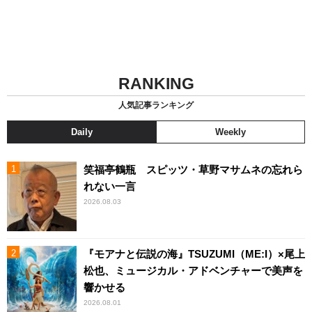
RANKING
人気記事ランキング
Daily
Weekly
笑福亭鶴瓶 スピッツ・草野マサムネの忘れら
れない一言
2026.08.03
『モアナと伝説の海』TSUZUMI（ME:I）×尾上
松也、ミュージカル・アドベンチャーで美声を
響かせる
2026.08.01