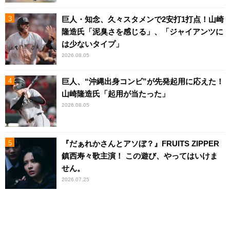
巨人・知念、久々スタメンで2安打1打点！山崎
隆造氏「泥臭さを感じる」、「ジャイアンツに
は少ないタイプ」
2026.08.05
巨人、“沖縄出身コンビ”が先発起用に応えた！
山崎隆造氏「起用が当たった」
2026.08.05
『だぁれかさんとアソぼ？』FRUITS ZIPPER
鎮西寿々歌主演！ この遊び、やってはいけま
せん。
2026.07.25