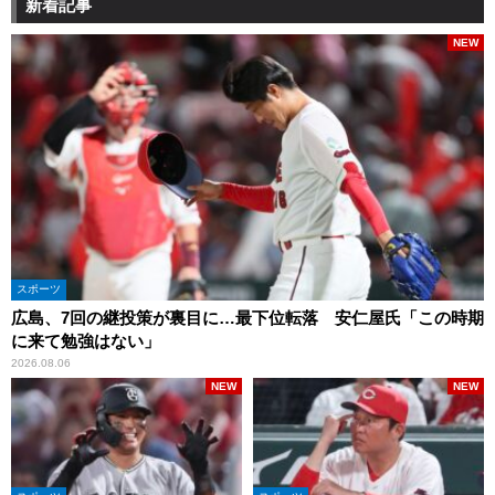
新着記事
NEW
スポーツ
広島、7回の継投策が裏目に…最下位転落 安仁屋氏「この時期
に来て勉強はない」
2026.08.06
NEW
NEW