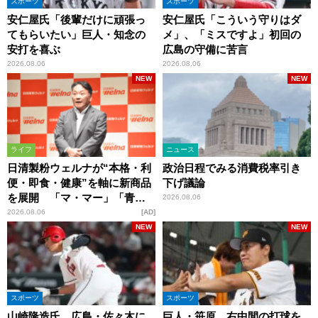
スポーツ
スポーツ
安仁屋氏「後輩だけに頑張っ
安仁屋氏「こういう守りはダ
てもらいたい」巨人・知念の
メ」、「ミスですよ」初回の
安打を喜ぶ
広島の守備に苦言
2026.08.06
2026.08.06
NEW
NEW
ライフ
ニュース
日清製粉ウェルナが“本格・利
政治日程でみる消費税率引き
便・即食・健康”を軸に新商品
下げ議論
を展開 「マ・マー」「青の
2026.08.06
洞窟」ブランドを強化
2026.08.06
AD
NEW
NEW
スポーツ
スポーツ
山崎隆造氏、広島・佐々木に
巨人・笹原、右中間の打球を