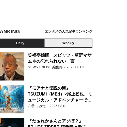
ANKING
エンタメの人気記事ランキング
Daily
Weekly
笑福亭鶴瓶 スピッツ・草野マサ
ムネの忘れられない一言
NEWS ONLINE 編集部
2026.08.03
N
『モアナと伝説の海』
TSUZUMI（ME:I）×尾上松也、ミ
ュージカル・アドベンチャーで美
声を響かせる
八雲 ふみね
2026.08.01
『だぁれかさんとアソぼ？』
FRUITS ZIPPER 鎮西寿々歌主