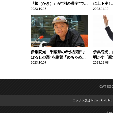
『柿（かき）』が“別の漢字”であ
に土下座し
ることに言及「昔、師匠から教え
しがみつい
2023.10.16
2023.11.10
てもらったんだけど……」
伊集院光、千葉県の希少品種“ま
伊集院光、
ぼろしの梨”を絶賛「めちゃめち
明かす「親
ゃウマいです」
呼べる名前
2023.10.07
2023.12.08
って」
CATEG
「ニッポン放送 NEWS ONLIN