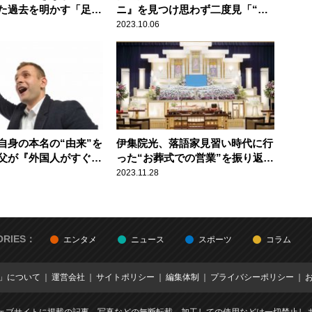
た過去を明かす「足に
ニ』を見つけ思わず二度見「“謎
て……」
の食べ物”がウマいんだよね」
2023.10.06
自身の本名の“由来”を
伊集院光、落語家見習い時代に行
父が『外国人がすぐに
った“お葬式での営業”を振り返る
の方がいいよ』って言
「なぞかけとかやって……」
2023.11.28
ORIES：
エンタメ
ニュース
スポーツ
コラム
E」について
運営会社
サイトポリシー
編集体制
プライバシーポリシー