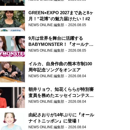
GREEN×EXPO 2027まであと8ヶ
月！“花博”の魅力届けたい！#2
NEWS ONLINE 編集部
2026.08.05
9月は世界を舞台に活躍する
BABYMONSTER！『オールナイ
トニッポンPODCAST』月替わり
NEWS ONLINE 編集部
2026.08.05
パーソナリティ
イルカ、自身作曲の熊本市制100
周年記念ソングをオンエア
NEWS ONLINE 編集部
2026.08.04
朝井リョウ、知花くららが特別審
査員を務めたエッセイコンテスト
の特別番組「#いまあなたに伝え
NEWS ONLINE 編集部
2026.08.04
たいこと」
由紀さおりが14年ぶりに『オール
ナイトニッポン』に登場！
NEWS ONLINE 編集部
2026.08.04