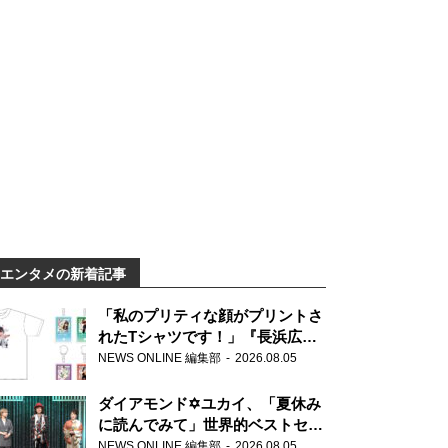
エンタメの新着記事
「私のプリティな顔がプリントさ
れたTシャツです！」『長浜広奈
天下無双』初の番組グッズ発売
NEWS ONLINE 編集部
2026.08.05
ダイアモンド✡ユカイ、「夏休み
に読んでみて」世界的ベストセラ
ー『アナスタシア』を紹介
NEWS ONLINE 編集部
2026.08.05