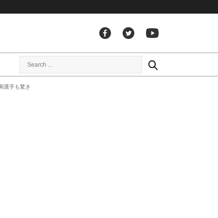
剛選手も驚き