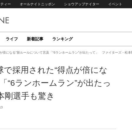
リティー
オールナイトニッポン
ショウアップナイター
イベント
ライフ
新着記事
ランキング
が倍になる”新ルールについて言及「“6ランホームラン”が出たって」 ファイターズ・松本
球で採用された“得点が倍にな
「“6ランホームラン”が出たっ
本剛選手も驚き
13