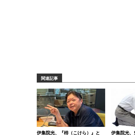
関連記事
伊集院光、『杮（こけら）』と
伊集院光、