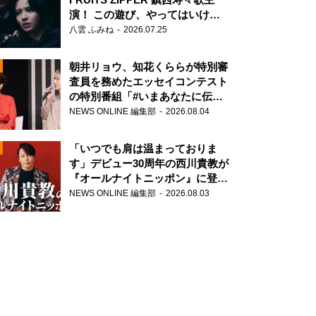
演！ この遊び、やってはいけま
せん。
八雲 ふみね
2026.07.25
朝井リョウ、知花くららが特別審
査員を務めたエッセイコンテスト
の特別番組「#いまあなたに伝え
たいこと」
NEWS ONLINE 編集部
2026.08.04
N
「いつでも肩は温まっておりま
す」デビュー30周年の西川貴教が
『オールナイトニッポン』に登
場！
NEWS ONLINE 編集部
2026.08.03
N