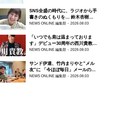
SNS全盛の時代に、ラジオから手
書きのぬくもりを… 鈴木杏樹の
直筆はがきが届く！
NEWS ONLINE 編集部
2026.08.03
『MUSIC10』こちら有楽町駅前
郵便局
「いつでも肩は温まっておりま
す」デビュー30周年の西川貴教が
『オールナイトニッポン』に登
NEWS ONLINE 編集部
2026.08.03
場！
サンド伊達、竹内まりやと”メル
友”に 「今ほぼ毎日」メールのや
り取り明かす
NEWS ONLINE 編集部
2026.08.03