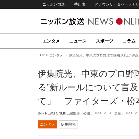
ニッポン放送
番組表
アナウンサー＆パーソナ
エンタメ
ニュース
スポーツ
コラム
TOP
エンタメ
伊集院光、中東のプロ野球で採用された“得点
伊集院光、中東のプロ野
る”新ルールについて言及
て」 ファイターズ・松
2023-12-13
2023-12-
By -
NEWS ONLINE 編集部
公開：
更新：
エンタメ
伊集院光