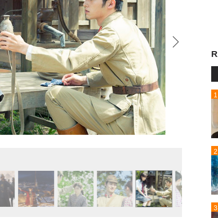
R
『あの