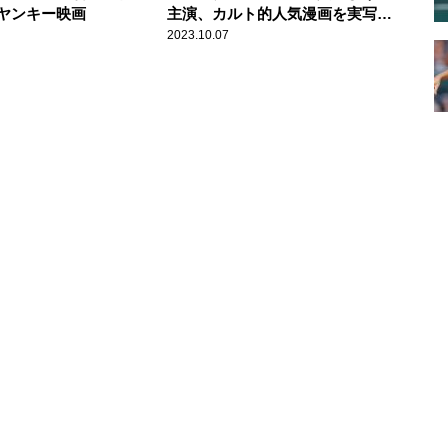
ヤンキー映画
主演、カルト的人気漫画を実写映
画化
2023.10.07