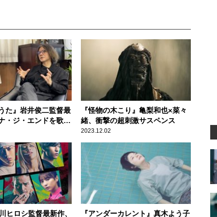
うた』岩井俊二監督最
『怪物の木こり』亀梨和也×菜々
ナ・ジ・エンドを歌姫
緒、衝撃の超刺激サスペンス
楽映画
2023.12.02
品川ヒロシ監督最新作、
『アンダーカレント』真木よう子