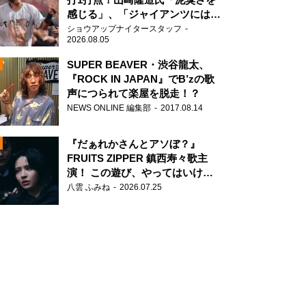
感じる」、「ジャイアンツには少
ないタイプ」
ショウアップナイタースタッフ
2026.08.05
SUPER BEAVER・渋谷龍太、
『ROCK IN JAPAN』でB’zの歌
声につられて楽屋を脱走！？
N
NEWS ONLINE 編集部
2017.08.14
AD
『だぁれかさんとアソぼ？』
FRUITS ZIPPER 鎮西寿々歌主
演！ この遊び、やってはいけま
せん。
八雲 ふみね
2026.07.25
2