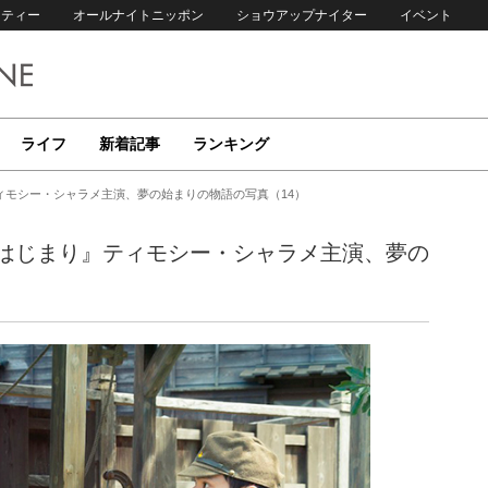
リティー
オールナイトニッポン
ショウアップナイター
イベント
ライフ
新着記事
ランキング
ィモシー・シャラメ主演、夢の始まりの物語の写真（14）
はじまり』ティモシー・シャラメ主演、夢の