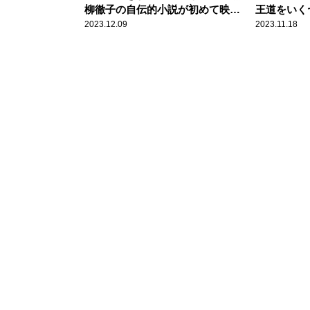
柳徹子の自伝的小説が初めて映画
王道をいく
になった！
2023.12.09
2023.11.18