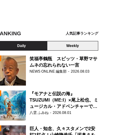
ANKING
人気記事ランキング
Daily
Weekly
笑福亭鶴瓶 スピッツ・草野マサ
ムネの忘れられない一言
NEWS ONLINE 編集部
2026.08.03
N
花が咲く丘で、君とまた出会えたら。』
『モアナと伝説の海』
TSUZUMI（ME:I）×尾上松也、ミ
ュージカル・アドベンチャーで美
声を響かせる
八雲 ふみね
2026.08.01
巨人・知念、久々スタメンで2安
打1打点！山崎隆造氏「泥臭さを