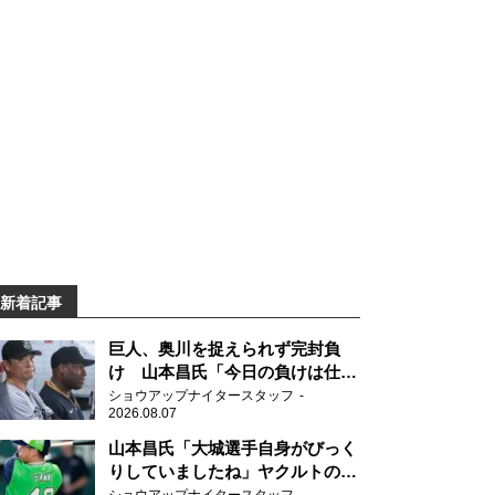
新着記事
巨人、奥川を捉えられず完封負
け 山本昌氏「今日の負けは仕方
がない」
ショウアップナイタースタッフ
2026.08.07
山本昌氏「大城選手自身がびっく
りしていましたね」ヤクルトのフ
ァースト・澤井の判断を評価