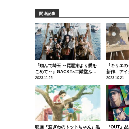
関連記事
『翔んで埼玉 ～琵琶湖より愛を
『キリエの
こめて～』GACKT×二階堂ふ
新作、アイ
み、まさかの続編に傑作の予感
に迎えた音
2023.11.25
2023.10.21
映画『窓ぎわのトットちゃん』黒
『OUT』