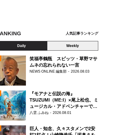
ANKING
人気記事ランキング
ンカとチョコレート工場のはじまり』
Daily
Weekly
笑福亭鶴瓶 スピッツ・草野マサ
ムネの忘れられない一言
NEWS ONLINE 編集部
2026.08.03
N
『モアナと伝説の海』
TSUZUMI（ME:I）×尾上松也、ミ
ュージカル・アドベンチャーで美
声を響かせる
八雲 ふみね
2026.08.01
巨人・知念、久々スタメンで2安
打1打点！山崎隆造氏「泥臭さを