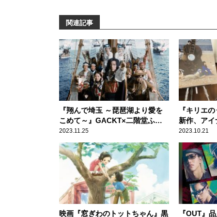
関連記事
『翔んで埼玉 ～琵琶湖より愛を
『キリエの
こめて～』GACKT×二階堂ふ
新作、アイ
み、まさかの続編に傑作の予感
に迎えた音
2023.11.25
2023.10.21
映画『窓ぎわのトットちゃん』黒
『OUT』