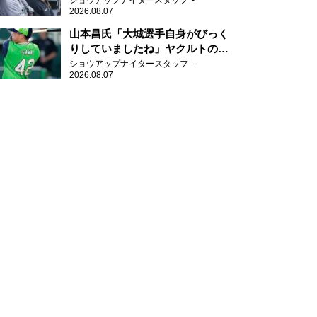
ショウアップナイタースタッフ
2026.08.07
山本昌氏「大城選手自身がびっく
りしていましたね」ヤクルトのフ
ァースト・澤井の判断を評価
ショウアップナイタースタッフ
2026.08.07