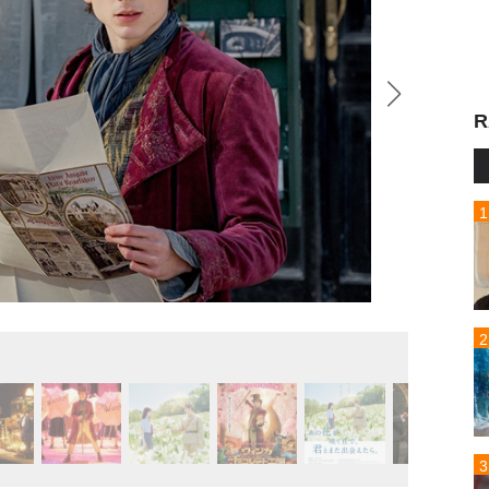
R
『ウォ