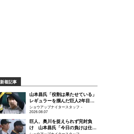
新着記事
山本昌氏「役割は果たせている」
レギュラーを掴んだ巨人2年目の
新人王候補
ショウアップナイタースタッフ
2026.08.07
巨人、奥川を捉えられず完封負
け 山本昌氏「今日の負けは仕方
がない」