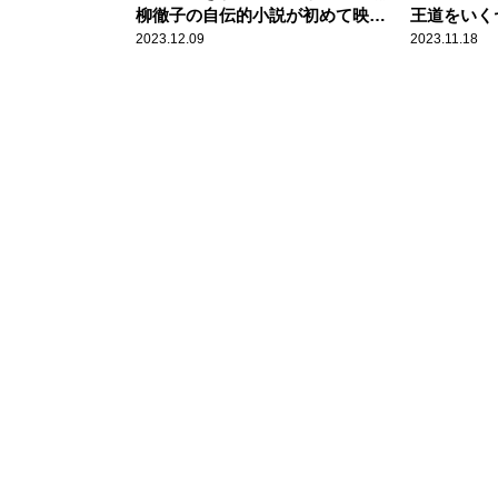
柳徹子の自伝的小説が初めて映画
王道をいく
になった！
2023.12.09
2023.11.18