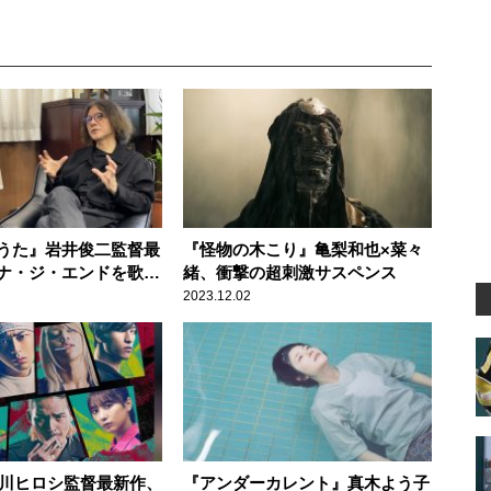
うた』岩井俊二監督最
『怪物の木こり』亀梨和也×菜々
ナ・ジ・エンドを歌姫
緒、衝撃の超刺激サスペンス
楽映画
2023.12.02
品川ヒロシ監督最新作、
『アンダーカレント』真木よう子