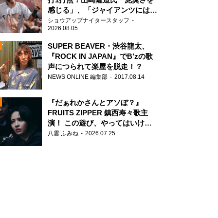
感じる」、「ジャイアンツには少
ないタイプ」
ショウアップナイタースタッフ
2026.08.05
SUPER BEAVER・渋谷龍太、
『ROCK IN JAPAN』でB’zの歌
声につられて楽屋を脱走！？
N
NEWS ONLINE 編集部
2017.08.14
AD
『だぁれかさんとアソぼ？』
FRUITS ZIPPER 鎮西寿々歌主
演！ この遊び、やってはいけま
せん。
八雲 ふみね
2026.07.25
2