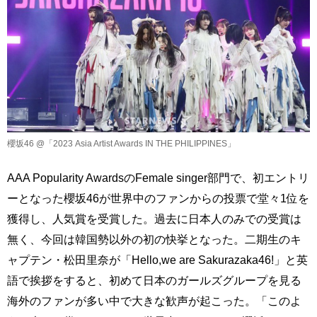
櫻坂46 @「2023 Asia Artist Awards IN THE PHILIPPINES」
AAA Popularity AwardsのFemale singer部門で、初エントリ
ーとなった櫻坂46が世界中のファンからの投票で堂々1位を
獲得し、人気賞を受賞した。過去に日本人のみでの受賞は
無く、今回は韓国勢以外の初の快挙となった。二期生のキ
ャプテン・松田里奈が「Hello,we are Sakurazaka46!」と英
語で挨拶をすると、初めて日本のガールズグループを見る
海外のファンが多い中で大きな歓声が起こった。「このよ