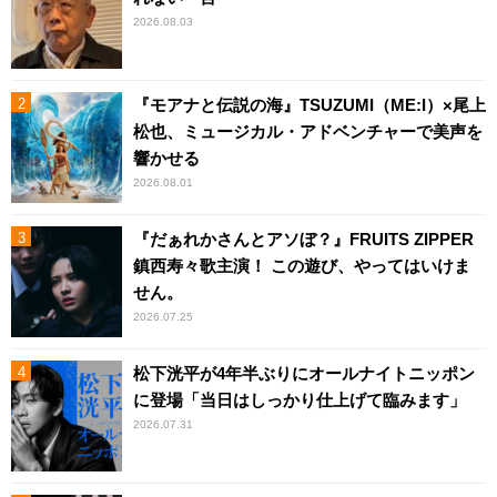
2026.08.03
『モアナと伝説の海』TSUZUMI（ME:I）×尾上
松也、ミュージカル・アドベンチャーで美声を
響かせる
2026.08.01
『だぁれかさんとアソぼ？』FRUITS ZIPPER
鎮西寿々歌主演！ この遊び、やってはいけま
せん。
2026.07.25
松下洸平が4年半ぶりにオールナイトニッポン
に登場「当日はしっかり仕上げて臨みます」
2026.07.31