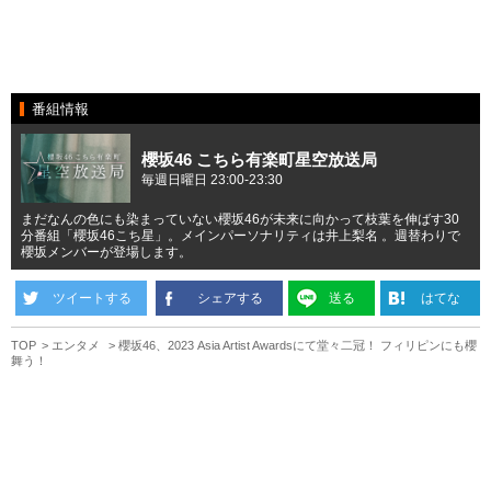
番組情報
櫻坂46 こちら有楽町星空放送局
毎週日曜日 23:00-23:30
まだなんの色にも染まっていない櫻坂46が未来に向かって枝葉を伸ばす30
分番組「櫻坂46こち星」。メインパーソナリティは井上梨名 。週替わりで
櫻坂メンバーが登場します。
ツイートする
シェアする
送る
はてな
TOP
エンタメ
櫻坂46、2023 Asia Artist Awardsにて堂々二冠！ フィリピンにも櫻
舞う！