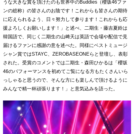
うな大きな賞を頂けたのも世界中のBuddies（櫻坂46ファ
ンの総称）の皆さんのお陰です！これからも皆さんの期待
に応えられるよう、日々努力して参ります！これからも応
援よろしくお願いします！」と述べ、二期生・藤吉夏鈴は
韓国語で、同じく二期生の山﨑天は英語で会場や配信で見
届けるファンに感謝の意を述べた。同様にベストミュージ
シャン賞ではSTAYC、ZEROBASEONEらと登壇し、表彰
された。受賞のコメントでは二期生・森田ひかるは「櫻坂
46のパフォーマンスを初めてご覧になる方もたくさんいら
っしゃると思うので、そんな方にも楽しんで頂けるように
みんなで精一杯頑張ります！」と意気込みを語った。