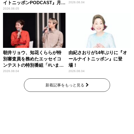
イトニッポンPODCAST』月替
2026.08.04
わりパーソナリティ
2026.08.05
朝井リョウ、知花くららが特
由紀さおりが14年ぶりに『オ
別審査員を務めたエッセイコ
ールナイトニッポン』に登
ンテストの特別番組「#いまあ
場！
なたに伝えたいこと」
2026.08.04
2026.08.04
新着記事をもっと見る