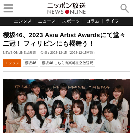
エンタメ
ニュース
スポーツ
コラム
ライフ
櫻坂46、2023 Asia Artist Awardsにて堂々
二冠！ フィリピンにも櫻舞う！
NEWS ONLINE 編集部
公開：
2023-12-15
（
2023-12-15
更新）
エンタメ
櫻坂46
櫻坂46 こちら有楽町星空放送局