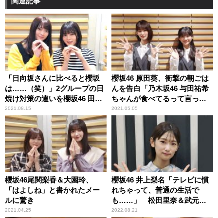
関連記事
「日向坂さんに比べると櫻坂
櫻坂46 原田葵、衝撃の朝ごは
は……（笑）」2グループの日
んを告白「乃木坂46 与田祐希
焼け対策の違いを櫻坂46 田村
ちゃんが食べてるって言って
保乃＆尾関梨香が振り返る
て」 そのメニューに井上梨名
2021.08.15
2021.05.05
驚き
櫻坂46尾関梨香＆大園玲、
櫻坂46 井上梨名「テレビに慣
「はよしね」と書かれたメー
れちゃって、普通の生活で
ルに驚き
も……」 松田里奈＆武元唯
衣と行ったデパートで取って
2021.04.25
2022.08.21