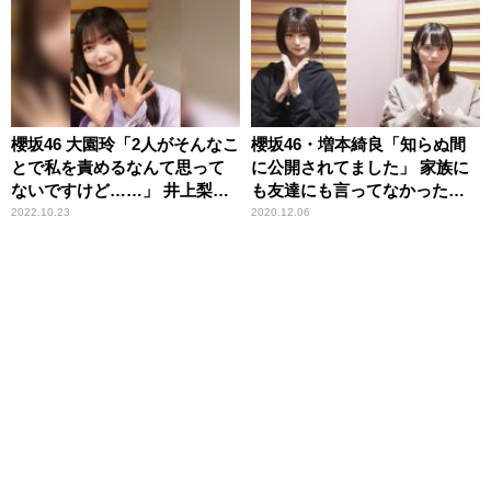
しまった「すごいリアクショ
ン」
櫻坂46 大園玲「2人がそんなこ
櫻坂46・増本綺良「知らぬ間
とで私を責めるなんて思って
に公開されてました」 家族に
ないですけど……」 井上梨名
も友達にも言ってなかった事
と田村保乃に言えてなかった
実に井上梨名もびっくり
2022.10.23
2020.12.06
ことを告白