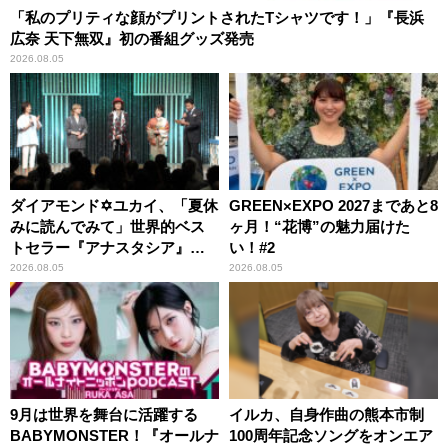
「私のプリティな顔がプリントされたTシャツです！」『長浜
広奈 天下無双』初の番組グッズ発売
2026.08.05
ダイアモンド✡ユカイ、「夏休
GREEN×EXPO 2027まであと8
みに読んでみて」世界的ベス
ヶ月！“花博”の魅力届けた
トセラー『アナスタシア』を
い！#2
紹介
2026.08.05
2026.08.05
9月は世界を舞台に活躍する
イルカ、自身作曲の熊本市制
BABYMONSTER！『オールナ
100周年記念ソングをオンエア