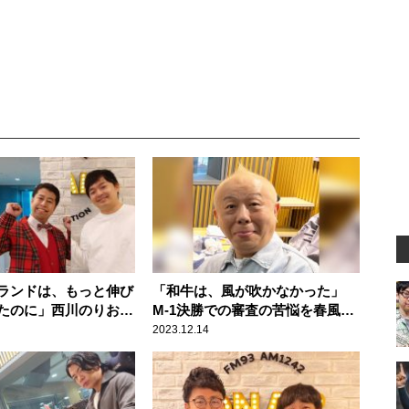
ランドは、もっと伸び
「和牛は、風が吹かなかった」
たのに」西川のりおの
M-1決勝での審査の苦悩を春風亭
も納得？「河本はM-1
小朝が語る
2023.12.14
ン史上、一番伸びてな