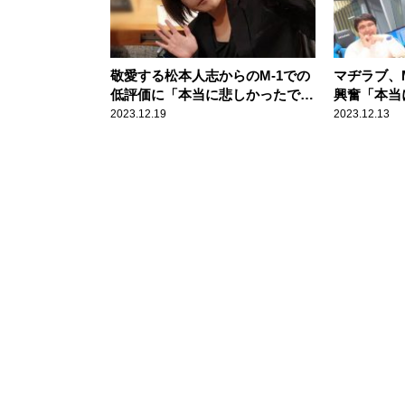
敬愛する松本人志からのM-1での
マヂラブ、
低評価に「本当に悲しかったで
興奮「本当
す」 ランジャタイ伊藤が回顧
った」
2023.12.19
2023.12.13