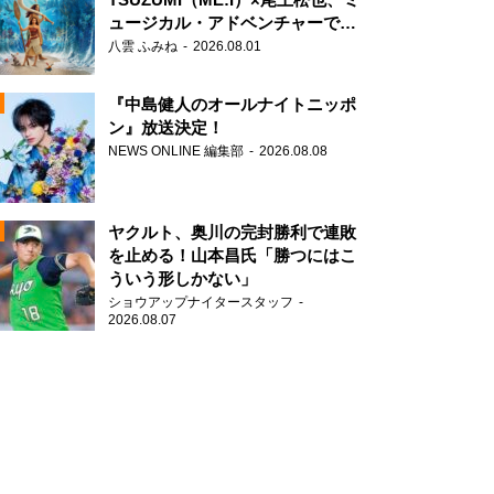
ュージカル・アドベンチャーで美
声を響かせる
八雲 ふみね
2026.08.01
『中島健人のオールナイトニッポ
ン』放送決定！
NEWS ONLINE 編集部
2026.08.08
N
AD
ヤクルト、奥川の完封勝利で連敗
を止める！山本昌氏「勝つにはこ
ういう形しかない」
ショウアップナイタースタッフ
N
2026.08.07