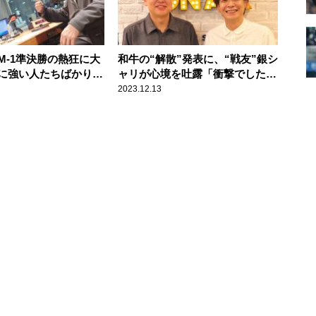
M-1準決勝の熱狂に大
和牛の“解散”発表に、“戦友”銀シ
に強い人たちばかりだ
ャリが心境を吐露「衝撃でした」
「わけが分からなすぎて」 ナイ
2023.12.13
ツも共感