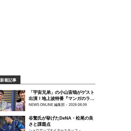
新着記事
「宇宙兄弟」の小山宙哉がゲスト
出演！地上波特番『マンガのラジ
オ 宇宙兄弟スペシャル 』
NEWS ONLINE 編集部
2026.08.09
谷繁氏が挙げたDeNA・松尾の良
さと課題点
ショウアップナイタースタッフ