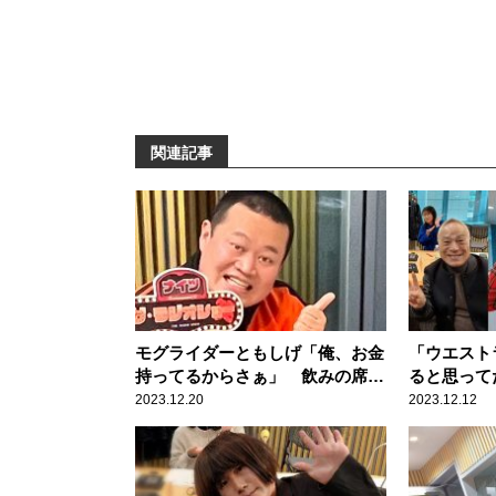
関連記事
モグライダーともしげ「俺、お金
「ウエスト
持ってるからさぁ」 飲みの席で
ると思って
放った一言を後輩芸人が暴露「普
一言に井口
2023.12.20
2023.12.12
通にデカい声で……」
チャンピオ
い」