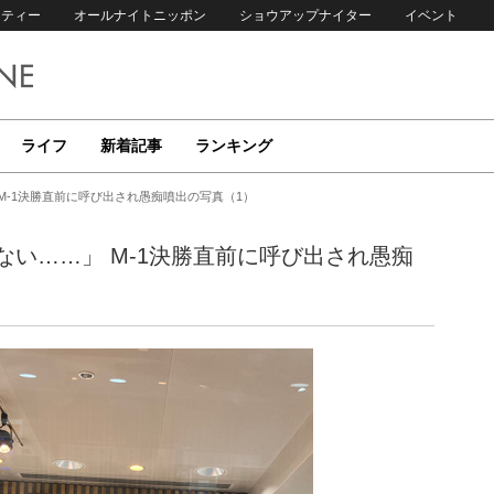
リティー
オールナイトニッポン
ショウアップナイター
イベント
ライフ
新着記事
ランキング
M-1決勝直前に呼び出され愚痴噴出の写真（1）
い……」 M-1決勝直前に呼び出され愚痴