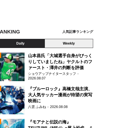
ANKING
人気記事ランキング
Daily
Weekly
山本昌氏「大城選手自身がびっく
りしていましたね」ヤクルトのフ
ァースト・澤井の判断を評価
N
ショウアップナイタースタッフ
2026.08.07
『ブルーロック』高橋文哉主演、
大人気サッカー漫画が待望の実写
映画に
八雲 ふみね
2026.08.08
『モアナと伝説の海』
TSUZUMI（ME:I）×尾上松也、ミ