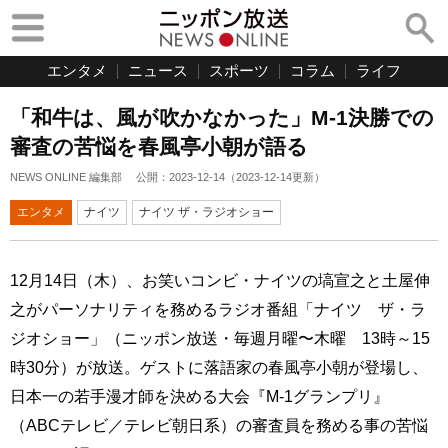
エンタメ
ニュース
スポーツ
コラム
ライフ
「和牛は、風が吹かなかった」M-1決勝での
審査の苦悩を春風亭小朝が語る
NEWS ONLINE 編集部
公開：
2023-12-14
（
2023-12-14
更新）
エンタメ
ナイツ
ナイツ ザ・ラジオショー
12月14日（木）、お笑いコンビ・ナイツの塙宣之と土屋伸
之がパーソナリティを務めるラジオ番組「ナイツ ザ・ラ
ジオショー」（ニッポン放送・毎週月曜〜木曜 13時～15
時30分）が放送。ゲストに落語家の春風亭小朝が登場し、
日本一の若手漫才師を決める大会『M-1グランプリ』
（ABCテレビ／テレビ朝日系）の審査員を務める事の苦悩