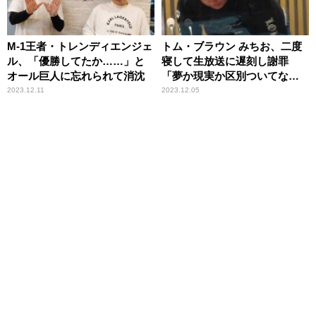
M-1王者・トレンディエンジェ
トム・ブラウン みちお、二度
ル、「優勝してたか……」と
寝して生放送に遅刻し謝罪
オール巨人に忘れられて消沈
「夢か現実か区別ついてない
です……」
2023.12.11
2023.12.05