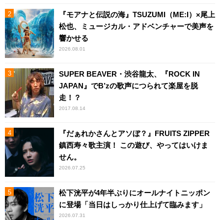
『モアナと伝説の海』TSUZUMI（ME:I）×尾上
松也、ミュージカル・アドベンチャーで美声を
響かせる
2026.08.01
SUPER BEAVER・渋谷龍太、『ROCK IN
JAPAN』でB’zの歌声につられて楽屋を脱
走！？
2017.08.14
『だぁれかさんとアソぼ？』FRUITS ZIPPER
鎮西寿々歌主演！ この遊び、やってはいけま
せん。
2026.07.25
松下洸平が4年半ぶりにオールナイトニッポン
に登場「当日はしっかり仕上げて臨みます」
2026.07.31