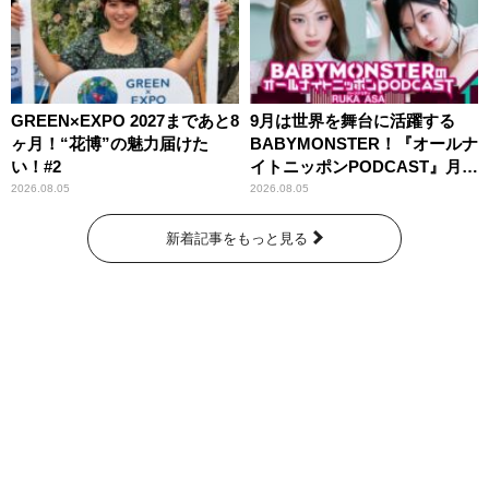
GREEN×EXPO 2027まであと8
9月は世界を舞台に活躍する
ヶ月！“花博”の魅力届けた
BABYMONSTER！『オールナ
い！#2
イトニッポンPODCAST』月替
わりパーソナリティ
2026.08.05
2026.08.05
新着記事をもっと見る