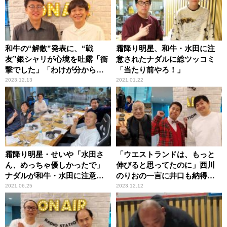
和牛の“解散”発表に、“戦
霜降り明星、和牛・水田に注
友”銀シャリが心境を吐露「衝
意されたナダルに総ツッコミ
撃でした」「わけが分からな
「当たり前やろ！」
すぎて」 ナイツも共感
2023.12.13
2021.01.22
霜降り明星・せいや「水田さ
「ウエストランドは、もっと
ん、めっちゃ優しかったで」
伸びると思ってたのに」西川
ナダルが和牛・水田に注意さ
のりおの一言に井口も納得？
れた当時を振り返る
「河本はM-1チャンピオン史
2021.06.25
2023.12.12
上、一番伸びてない」