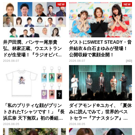
NEW
NEW
井戸田潤、パンサー尾形貴
ゲストにSWEET STEADY・音
弘、林家正蔵、ウエストラン
井結衣＆白石まゆみが登場！
ドが生登場！『ラジオビバリ
公開収録で素顔全開！
ー昼ズ』
2026.08.07
2026.08.07
AD
「私のプリティな顔がプリン
ダイアモンド✡ユカイ、「夏休
トされたTシャツです！」『長
みに読んでみて」世界的ベス
浜広奈 天下無双』初の番組グ
トセラー『アナスタシア』を
ッズ発売
紹介
2026.08.05
2026.08.05