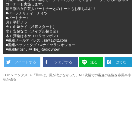
コーナーも実施します。
曜日別の女性芸人パートナーとのトークもお楽しみに！
■パーソナリティ：ナイツ
■パートナー：
月）平野ノラ
火）山﨑ケイ（相席スタート）
水）安藤なつ（メイプル超合金）
木）箕輪はるか（ハリセンボン）
■番組メールアドレス：rs@1242.com
■番組ハッシュタグ：#ナイツラジオショー
■番組twitter：@The_RadioShow
ツイートする
シェアする
送る
はてな
TOP
エンタメ
「和牛は、風が吹かなかった」M-1決勝での審査の苦悩を春風亭小
朝が語る