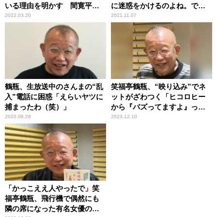
いる理由を明かす 間寛平も
に迷惑をかけるのよね。でも
理解
好かれる」
2022.03.20
2021.11.07
鶴瓶、生放送中のさんまの“乱
笑福亭鶴瓶、“映り込み”でネ
入”電話に困惑「えらいヤツに
ットがざわつく「ヒコロヒー
捕まったわ（笑）」
から『バズってますよ』って
連絡が……」
2020.06.28
2023.12.10
「かっこええ人やったで」笑
福亭鶴瓶、飛行機で偶然にも
隣の席になった有名女優の夫