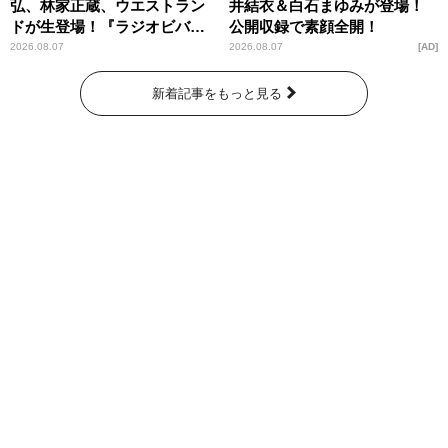
弘、林家正蔵、ウエストラン
井結衣＆白石まゆみが登場！
ドが生登場！『ラジオビバリ
公開収録で素顔全開！
ー昼ズ』
2026.08.07
2026.08.07
AD
新着記事をもっと見る