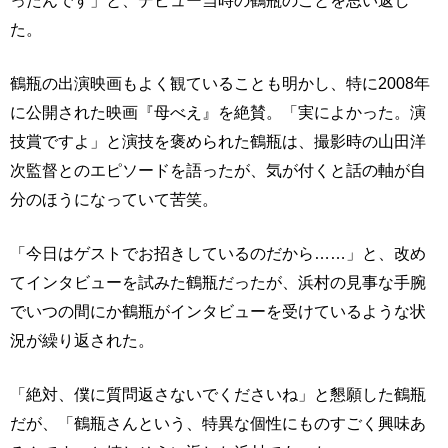
ったんです」と、デビュー当時の鶴瓶のことを思い返し
た。
鶴瓶の出演映画もよく観ていることも明かし、特に2008年
に公開された映画『母べえ』を絶賛。「実によかった。演
技賞ですよ」と演技を褒められた鶴瓶は、撮影時の山田洋
次監督とのエピソードを語ったが、気が付くと話の軸が自
分のほうになっていて苦笑。
「今日はゲストでお招きしているのだから……」と、改め
てインタビューを試みた鶴瓶だったが、浜村の見事な手腕
でいつの間にか鶴瓶がインタビューを受けているような状
況が繰り返された。
「絶対、僕に質問返さないでくださいね」と懇願した鶴瓶
だが、「鶴瓶さんという、特異な個性にものすごく興味あ