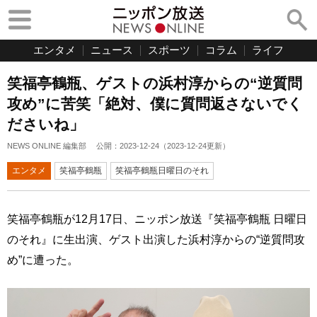
エンタメ
ニュース
スポーツ
コラム
ライフ
笑福亭鶴瓶、ゲストの浜村淳からの“逆質問
攻め”に苦笑「絶対、僕に質問返さないでく
ださいね」
NEWS ONLINE 編集部
公開：
2023-12-24
（
2023-12-24
更新）
エンタメ
笑福亭鶴瓶
笑福亭鶴瓶日曜日のそれ
笑福亭鶴瓶が12月17日、ニッポン放送『笑福亭鶴瓶 日曜日
のそれ』に生出演、ゲスト出演した浜村淳からの“逆質問攻
め”に遭った。