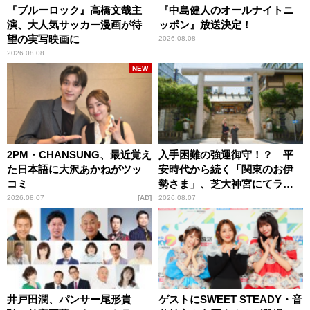
『ブルーロック』高橋文哉主
『中島健人のオールナイトニ
演、大人気サッカー漫画が待
ッポン』放送決定！
望の実写映画に
2026.08.08
2026.08.08
NEW
2PM・CHANSUNG、最近覚え
入手困難の強運御守！？ 平
た日本語に大沢あかねがツッ
安時代から続く「関東のお伊
コミ
勢さま」、芝大神宮にてラン
パンプスが合格祈願！
2026.08.07
AD
2026.08.07
井戸田潤、パンサー尾形貴
ゲストにSWEET STEADY・音