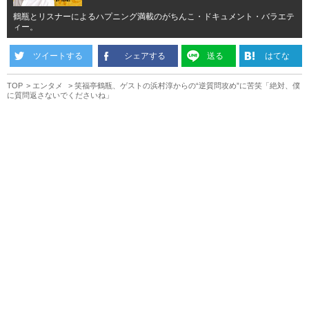
鶴瓶とリスナーによるハプニング満載のがちんこ・ドキュメント・バラエテ
ィー。
ツイートする
シェアする
送る
はてな
TOP
エンタメ
笑福亭鶴瓶、ゲストの浜村淳からの“逆質問攻め”に苦笑「絶対、僕
に質問返さないでくださいね」