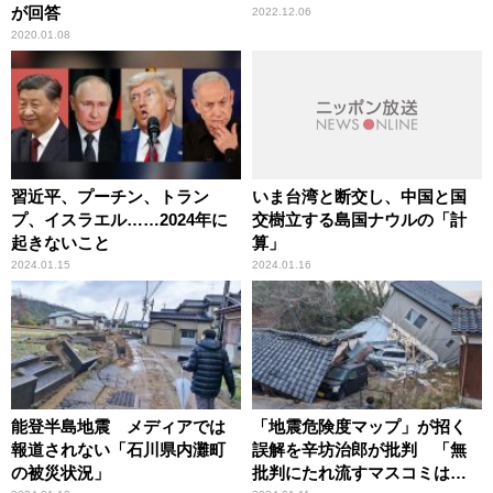
が回答
2022.12.06
2020.01.08
習近平、プーチン、トラン
いま台湾と断交し、中国と国
プ、イスラエル……2024年に
交樹立する島国ナウルの「計
起きないこと
算」
2024.01.15
2024.01.16
能登半島地震 メディアでは
「地震危険度マップ」が招く
報道されない「石川県内灘町
誤解を辛坊治郎が批判 「無
の被災状況」
批判にたれ流すマスコミは反