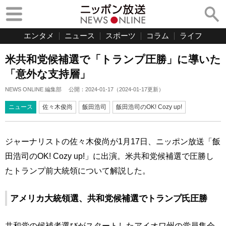
エンタメ
ニュース
スポーツ
コラム
ライフ
米共和党候補選で「トランプ圧勝」に導いた
「意外な支持層」
NEWS ONLINE 編集部
公開：
2024-01-17
（
2024-01-17
更新）
ニュース
佐々木俊尚
飯田浩司
飯田浩司のOK! Cozy up!
ジャーナリストの佐々木俊尚が1月17日、ニッポン放送「飯
田浩司のOK! Cozy up!」に出演。米共和党候補選で圧勝し
たトランプ前大統領について解説した。
アメリカ大統領選、共和党候補選でトランプ氏圧勝
共和党の候補者選びがスタートしたアイオワ州の党員集会