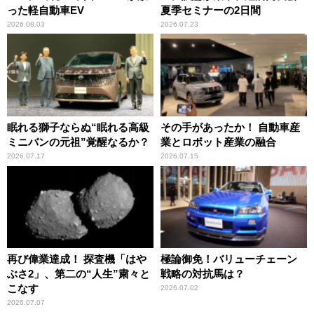
った軽自動車EV
夏季セミナーの2日間
2026.08.03
2026.07.23
眠れる獅子ならぬ“眠れる高級
その手があったか！ 自動車産
ミニバンの元祖”覚醒なるか？
業とロボット産業の融合
2026.07.17
2026.07.15
再び偉業達成！ 探査機「はや
極論御免！バリューチェーン
ぶさ2」、第二の“人生”粛々と
戦略の対抗馬は？
こなす
2026.07.02
2026.07.07