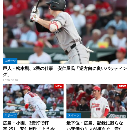
スポーツ
巨人・松本剛、2番の仕事 安仁屋氏「逆方向に良いバッティン
グ」
2026.08.07
NEW
NEW
スポーツ
スポーツ
広島・小園、3安打で打
最下位・広島、記録に残らな
率.251 安仁屋氏「ようや
い守備のミスが相次ぐ 安仁