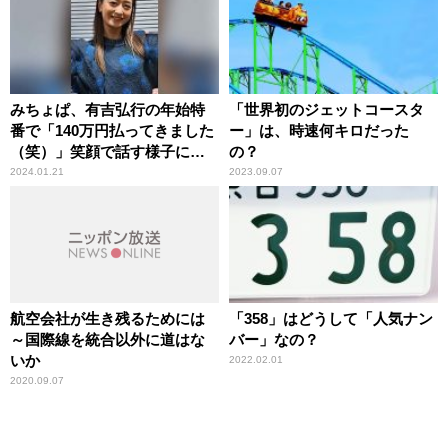
みちょぱ、有吉弘行の年始特
「世界初のジェットコースタ
番で「140万円払ってきました
ー」は、時速何キロだった
（笑）」笑顔で話す様子に周
の？
囲も驚き
2024.01.21
2023.09.07
航空会社が生き残るためには
「358」はどうして「人気ナン
～国際線を統合以外に道はな
バー」なの？
いか
2022.02.01
2020.09.07