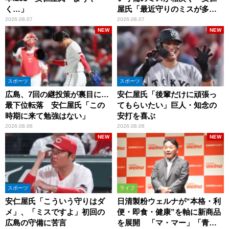
く…」
屋氏「最近守りのミスが多
い」
2026.08.07
2026.08.07
NEW
NEW
スポーツ
スポーツ
広島、7回の継投策が裏目に…
安仁屋氏「後輩だけに頑張っ
最下位転落 安仁屋氏「この
てもらいたい」巨人・知念の
時期に来て勉強はない」
安打を喜ぶ
2026.08.06
2026.08.06
NEW
NEW
スポーツ
ライフ
安仁屋氏「こういう守りはダ
日清製粉ウェルナが“本格・利
メ」、「ミスですよ」初回の
便・即食・健康”を軸に新商品
広島の守備に苦言
を展開 「マ・マー」「青の