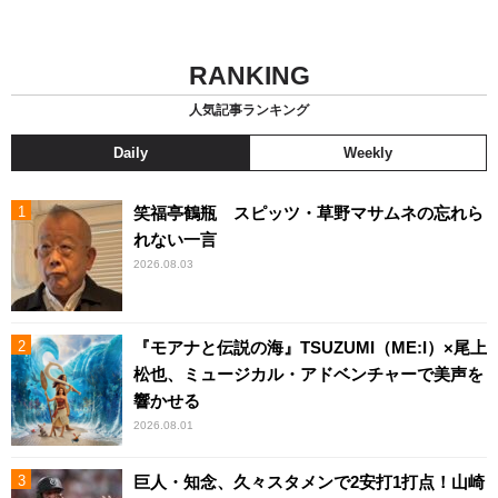
RANKING
人気記事ランキング
Daily
Weekly
笑福亭鶴瓶 スピッツ・草野マサムネの忘れら
れない一言
2026.08.03
『モアナと伝説の海』TSUZUMI（ME:I）×尾上
松也、ミュージカル・アドベンチャーで美声を
響かせる
2026.08.01
巨人・知念、久々スタメンで2安打1打点！山崎