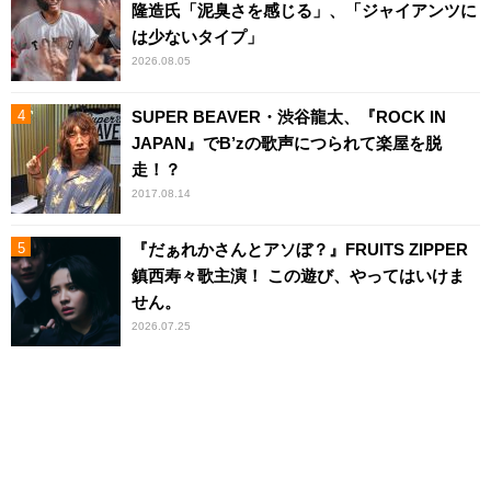
隆造氏「泥臭さを感じる」、「ジャイアンツに
は少ないタイプ」
2026.08.05
SUPER BEAVER・渋谷龍太、『ROCK IN
JAPAN』でB’zの歌声につられて楽屋を脱
走！？
2017.08.14
『だぁれかさんとアソぼ？』FRUITS ZIPPER
鎮西寿々歌主演！ この遊び、やってはいけま
せん。
2026.07.25