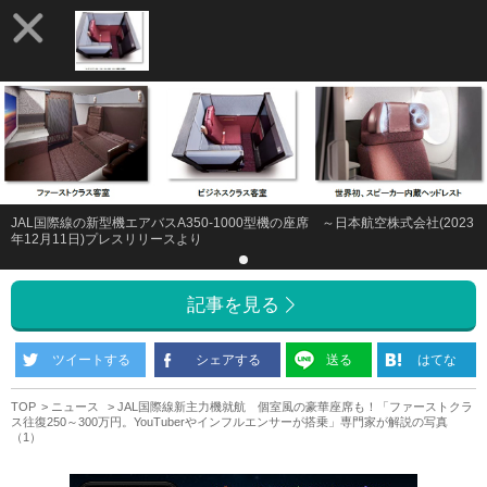
JAL国際線の新型機エアバスA350-1000型機の座席 ～日本航空株式会社(2023
年12月11日)プレスリリースより
記事を見る
ツイートする
シェアする
送る
はてな
TOP
ニュース
JAL国際線新主力機就航 個室風の豪華座席も！「ファーストクラ
ス往復250～300万円。YouTuberやインフルエンサーが搭乗」専門家が解説の写真
（1）