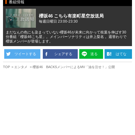
番組情報
櫻坂46 こちら有楽町星空放送局
毎週日曜日 23:00-23:30
まだなんの色にも染まっていない櫻坂46が未来に向かって枝葉を伸ばす30
分番組「櫻坂46こち星」。メインパーソナリティは井上梨名 。週替わりで
櫻坂メンバーが登場します。
ツイートする
シェアする
送る
はてな
TOP
エンタメ
櫻坂46 BACKSメンバーによるMV「油を注せ！」公開