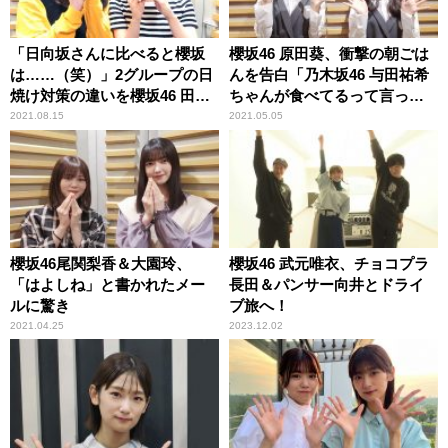
「日向坂さんに比べると櫻坂
櫻坂46 原田葵、衝撃の朝ごは
は……（笑）」2グループの日
んを告白「乃木坂46 与田祐希
焼け対策の違いを櫻坂46 田村
ちゃんが食べてるって言って
保乃＆尾関梨香が振り返る
て」 そのメニューに井上梨名
2021.08.15
2021.05.05
驚き
櫻坂46尾関梨香＆大園玲、
櫻坂46 武元唯衣、チョコプラ
「はよしね」と書かれたメー
長田＆パンサー向井とドライ
ルに驚き
ブ旅へ！
2021.04.25
2023.12.02