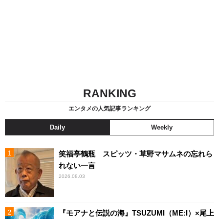
RANKING
エンタメの人気記事ランキング
Daily
Weekly
笑福亭鶴瓶 スピッツ・草野マサムネの忘れら
れない一言
2026.08.03
『モアナと伝説の海』TSUZUMI（ME:I）×尾上