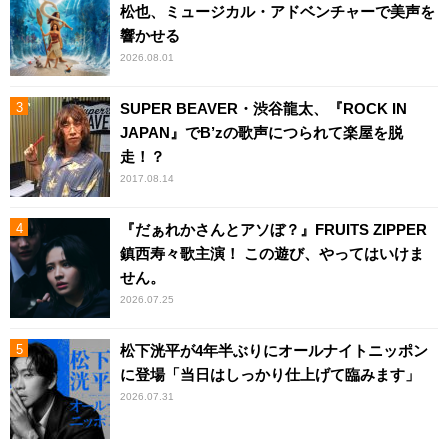
松也、ミュージカル・アドベンチャーで美声を
響かせる
2026.08.01
SUPER BEAVER・渋谷龍太、『ROCK IN
JAPAN』でB’zの歌声につられて楽屋を脱
走！？
2017.08.14
『だぁれかさんとアソぼ？』FRUITS ZIPPER
鎮西寿々歌主演！ この遊び、やってはいけま
せん。
2026.07.25
松下洸平が4年半ぶりにオールナイトニッポン
に登場「当日はしっかり仕上げて臨みます」
2026.07.31