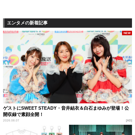
エンタメの新着記事
NEW
ゲストにSWEET STEADY・音井結衣＆白石まゆみが登場！公
開収録で素顔全開！
2026.08.07
AD