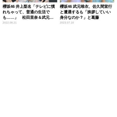
櫻坂46 井上梨名「テレビに慣
櫻坂46 武元唯衣、佐久間宣行
れちゃって、普通の生活で
と遭遇するも「挨拶していい
も……」 松田里奈＆武元唯
身分なのか？」と葛藤
衣と行ったデパートで取って
2022.08.21
2023.07.16
しまった「すごいリアクショ
ン」