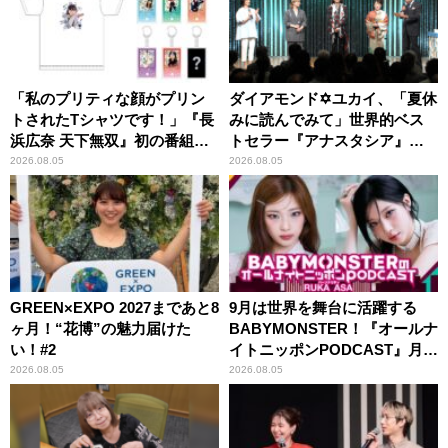
「私のプリティな顔がプリン
ダイアモンド✡ユカイ、「夏休
トされたTシャツです！」『長
みに読んでみて」世界的ベス
浜広奈 天下無双』初の番組グ
トセラー『アナスタシア』を
ッズ発売
紹介
2026.08.05
2026.08.05
GREEN×EXPO 2027まであと8
9月は世界を舞台に活躍する
ヶ月！“花博”の魅力届けた
BABYMONSTER！『オールナ
い！#2
イトニッポンPODCAST』月替
わりパーソナリティ
2026.08.05
2026.08.05