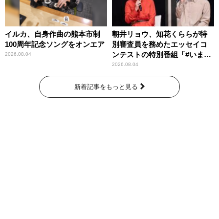
イルカ、自身作曲の熊本市制
朝井リョウ、知花くららが特
100周年記念ソングをオンエア
別審査員を務めたエッセイコ
ンテストの特別番組「#いまあ
2026.08.04
なたに伝えたいこと」
2026.08.04
新着記事をもっと見る