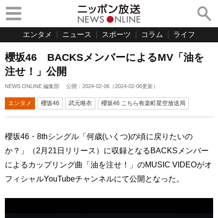
エンタメ
ニュース
スポーツ
コラム
ライフ
櫻坂46 BACKSメンバーによるMV「油を
注せ！」公開
NEWS ONLINE 編集部
公開：
2024-02-06
（
2024-02-06
更新）
エンタメ
櫻坂46
武元唯衣
櫻坂46 こちら有楽町星空放送局
櫻坂46・8thシングル「何歳(いくつ)の頃に戻りたいの
か？」（2月21日リリース）に収録となるBACKSメンバー
によるカップリング曲「油を注せ！」のMUSIC VIDEOがオ
フィシャルYouTubeチャンネルにて公開となった。