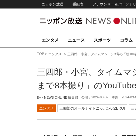
ニッポン放送
番組表
アナウンサー＆パーソナ
エンタメ
ニュース
スポーツ
コラム
TOP
エンタメ
三四郎・小宮、タイムマシーン3号の「朝10時か
三四郎・小宮、タイムマシ
まで8本撮り」のYouTu
2024-03-07
2024-03-
By -
NEWS ONLINE 編集部
公開：
更新：
エンタメ
三四郎のオールナイトニッポン0(ZERO)
三