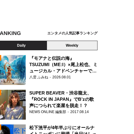
ANKING
エンタメの人気記事ランキング
Daily
Weekly
『モアナと伝説の海』
TSUZUMI（ME:I）×尾上松也、ミ
ュージカル・アドベンチャーで美
N
声を響かせる
八雲 ふみね
2026.08.01
SUPER BEAVER・渋谷龍太、
『ROCK IN JAPAN』でB’zの歌
声につられて楽屋を脱走！？
NEWS ONLINE 編集部
2017.08.14
松下洸平が4年半ぶりにオールナ
イトニッポンに登場「当日はしっ