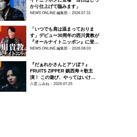
かり仕上げて臨みます」
NEWS ONLINE 編集部
2026.07.31
「いつでも肩は温まっておりま
す」デビュー30周年の西川貴教が
『オールナイトニッポン』に登
場！
NEWS ONLINE 編集部
2026.08.03
N
『だぁれかさんとアソぼ？』
FRUITS ZIPPER 鎮西寿々歌主
演！ この遊び、やってはいけま
せん。
八雲 ふみね
2026.07.25
N