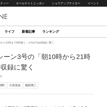
リティー
オールナイトニッポン
ショウアップナイター
イベント
ライフ
新着記事
ランキング
ら21時まで8本撮り」のYouTube収録に驚く
ーン3号の「朝10時から21時
be収録に驚く
07
四郎
小宮浩信
相田周二