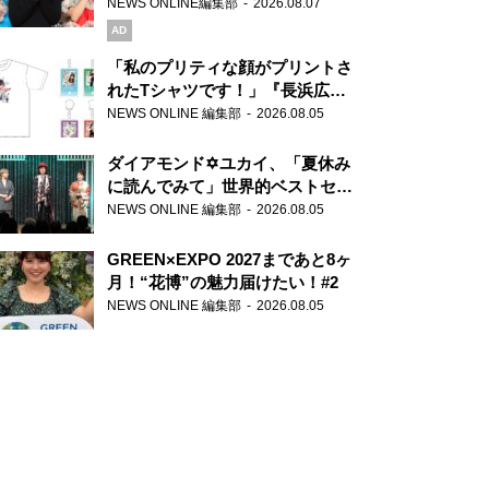
録で素顔全開！
NEWS ONLINE編集部
2026.08.07
AD
「私のプリティな顔がプリントさ
れたTシャツです！」『長浜広奈
天下無双』初の番組グッズ発売
NEWS ONLINE 編集部
2026.08.05
ダイアモンド✡ユカイ、「夏休み
に読んでみて」世界的ベストセラ
ー『アナスタシア』を紹介
NEWS ONLINE 編集部
2026.08.05
GREEN×EXPO 2027まであと8ヶ
月！“花博”の魅力届けたい！#2
NEWS ONLINE 編集部
2026.08.05