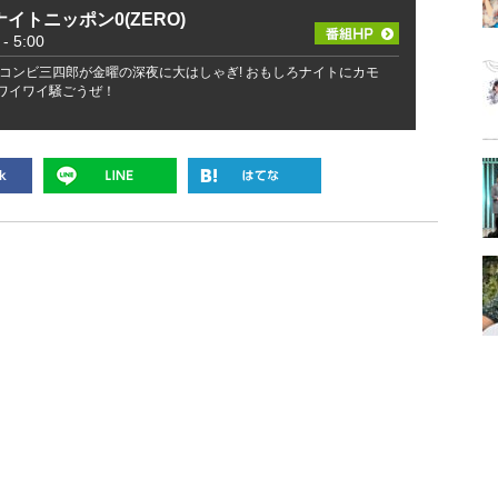
イトニッポン0(ZERO)
 5:00
コンビ三四郎が金曜の深夜に大はしゃぎ! おもしろナイトにカモ
でワイワイ騒ごうぜ！