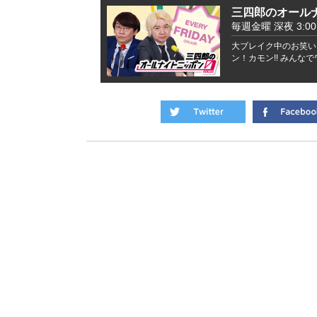
三四郎のオールナ
毎週金曜 深夜 3:00 -
大ブレイク中のお笑い
ン！カモン!! みんな