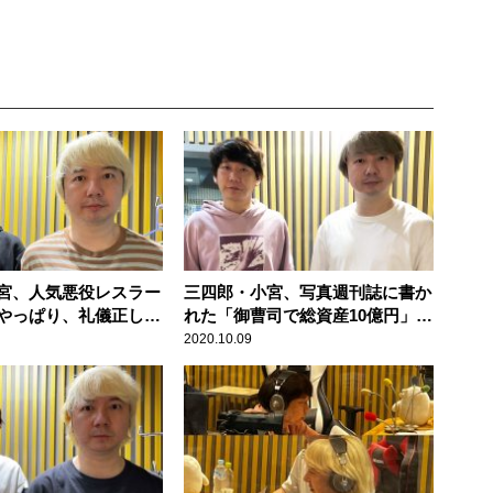
宮、人気悪役レスラー
三四郎・小宮、写真週刊誌に書か
やっぱり、礼儀正しく
れた「御曹司で総資産10億円」に
だった」
「そこまでではないね」
2020.10.09