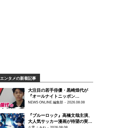
エンタメの新着記事
大注目の若手俳優・黒崎煌代が
『オールナイトニッポン
0(ZERO)』に初登場「今からとて
NEWS ONLINE 編集部
2026.08.08
もワクワクしております！」
『ブルーロック』高橋文哉主演、
大人気サッカー漫画が待望の実写
映画に
八雲 ふみね
2026.08.08