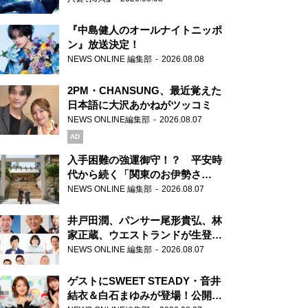
『中島健人のオールナイトニッポ
ン』放送決定！
NEWS ONLINE 編集部
2026.08.08
2PM・CHANSUNG、最近覚えた
日本語に大沢あかねがツッコミ
NEWS ONLINE編集部
2026.08.07
AD
入手困難の強運御守！？ 平安時
代から続く「関東のお伊勢さ
ま」、芝大神宮にてランパンプス
NEWS ONLINE 編集部
2026.08.07
が合格祈願！
井戸田潤、パンサー尾形貴弘、林
家正蔵、ウエストランドが生登
場！『ラジオビバリー昼ズ』
NEWS ONLINE 編集部
2026.08.07
ゲストにSWEET STEADY・音井
結衣＆白石まゆみが登場！公開収