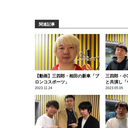
関連記事
【動画】三四郎・相田の新車「ブ
三四郎・小
ロンコスポーツ」
と共演し「
て優しい人
2023.11.24
2023.05.05