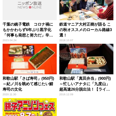
千葉の銚子電鉄 コロナ禍に
鉄道マニア大村正樹が語る こ
もかかわらず6年ぶり黒字化
の秋オススメのローカル路線3
「何事も発想と努力だ」辛坊
選！
治郎が指摘
2023.04.24
2018.10.07
和歌山駅「さば寿司」(950円)
和歌山駅「真田弁当」(900円)
～紀ノ川を眺めて感じたい鯖
～忙しいアナタに「九度山」
寿司の文化
超高速26分脱出法！【ライタ
ー望月の駅弁膝栗毛】
2020.11.30
2016.12.09