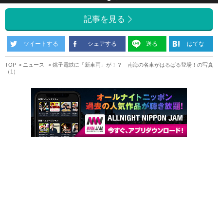
記事を見る
ツイートする
シェアする
送る
はてな
TOP
ニュース
銚子電鉄に「新車両」が！？ 南海の名車がはるばる登場！の写真
（1）