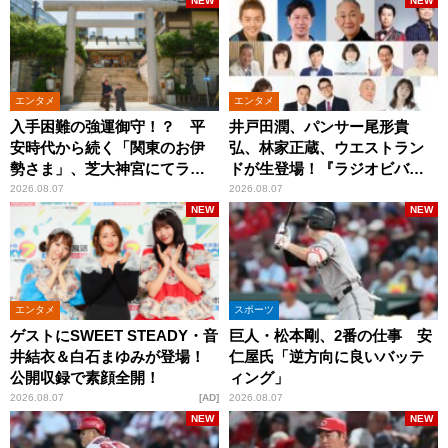
NEW
NEW
エンタメ
エンタメ
入手困難の強運御守！？ 平
井戸田潤、パンサー尾形貴
安時代から続く「関東のお伊
弘、林家正蔵、ウエストラン
勢さま」、芝大神宮にてラン
ドが生登場！『ラジオビバリ
パンプスが合格祈願！
ー昼ズ』
2026.08.07
2026.08.07
NEW
NEW
エンタメ
スポーツ
ゲストにSWEET STEADY・音
巨人・松本剛、2番の仕事 安
井結衣＆白石まゆみが登場！
仁屋氏「逆方向に良いバッテ
公開収録で素顔全開！
ィング」
2026.08.07
AD
2026.08.07
NEW
NEW