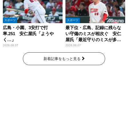
スポーツ
スポーツ
広島・小園、3安打で打
最下位・広島、記録に残らな
率.251 安仁屋氏「ようや
い守備のミスが相次ぐ 安仁
く…」
屋氏「最近守りのミスが多
い」
2026.08.07
2026.08.07
新着記事をもっと見る