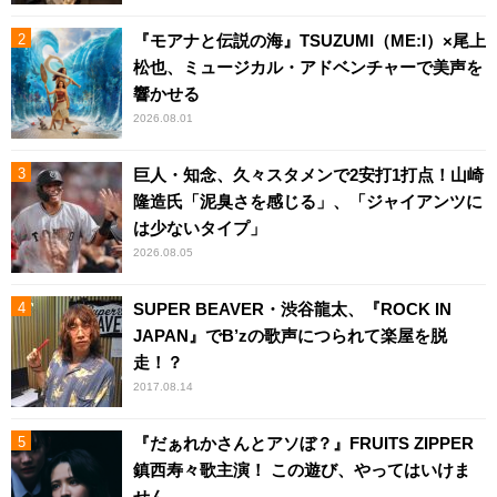
『モアナと伝説の海』TSUZUMI（ME:I）×尾上
松也、ミュージカル・アドベンチャーで美声を
響かせる
2026.08.01
巨人・知念、久々スタメンで2安打1打点！山崎
隆造氏「泥臭さを感じる」、「ジャイアンツに
は少ないタイプ」
2026.08.05
SUPER BEAVER・渋谷龍太、『ROCK IN
JAPAN』でB’zの歌声につられて楽屋を脱
走！？
2017.08.14
『だぁれかさんとアソぼ？』FRUITS ZIPPER
鎮西寿々歌主演！ この遊び、やってはいけま
せん。