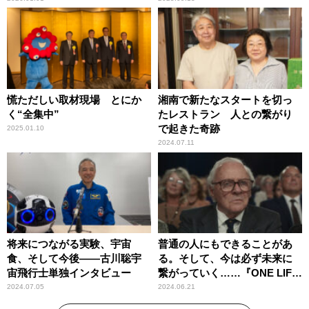
慌ただしい取材現場 とにか
湘南で新たなスタートを切っ
く“全集中”
たレストラン 人との繋がり
で起きた奇跡
2025.01.10
2024.07.11
将来につながる実験、宇宙
普通の人にもできることがあ
食、そして今後――古川聡宇
る。そして、今は必ず未来に
宙飛行士単独インタビュー
繋がっていく……『ONE LIFE
奇跡が繋いだ6000の命』
2024.07.05
2024.06.21