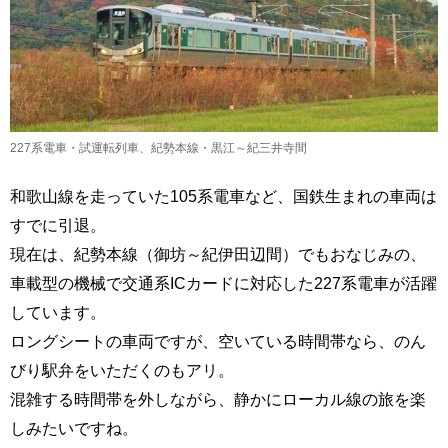
227系電車・試運転列車、紀勢本線・黒江～紀三井寺間
和歌山線を走っていた105系電車など、国鉄生まれの車両は
すでに引退。
現在は、紀勢本線（御坊～紀伊田辺間）でもおなじみの、
車載型の機械で交通系ICカードに対応した227系電車が活躍
しています。
ロングシートの車両ですが、空いている時間帯なら、のん
びり駅弁をいただくのもアリ。
混雑する時間帯を外しながら、静かにローカル線の旅を楽
しみたいですね。