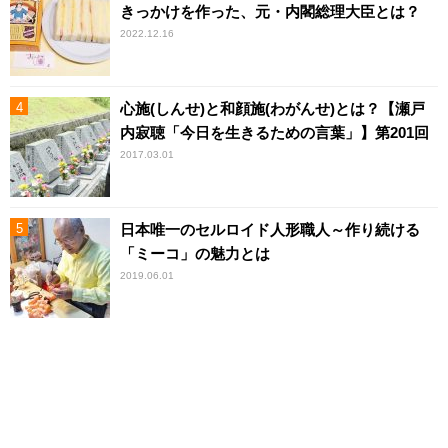
きっかけを作った、元・内閣総理大臣とは？
2022.12.16
心施(しんせ)と和顔施(わがんせ)とは？【瀬戸
内寂聴「今日を生きるための言葉」】第201回
2017.03.01
日本唯一のセルロイド人形職人～作り続ける
「ミーコ」の魅力とは
2019.06.01