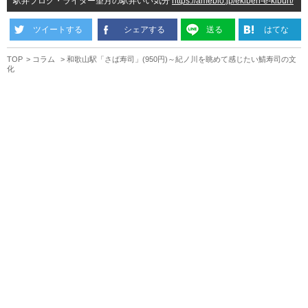
駅弁ブログ・ライター望月の駅弁いい気分
https://ameblo.jp/ekiben-e-kibun/
ツイートする
シェアする
送る
はてな
TOP
コラム
和歌山駅「さば寿司」(950円)～紀ノ川を眺めて感じたい鯖寿司の文
化