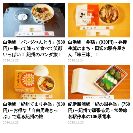
白浜駅「パンダべんとう」(930
白浜駅「弁鶏」(930円)～弁慶
円)～乗って逢って食べて笑顔
生誕のまち・田辺の駅弁屋さ
いっぱい！ 紀州のパンダ旅！
ん「味三昧」！
2020.11.25
2020.11.24
白浜駅「紀州てまり弁当」(930
紀伊勝浦駅「紀の国弁当」(750
円)～お得な「自由周遊きっ
円)～紀州で頑張る元・常磐線
ぷ」で巡る紀州の旅
各駅停車の105系電車
2020.11.23
2020.11.20