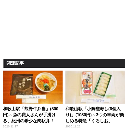
関連記事
和歌山駅「熊野牛弁当」(500
和歌山駅「小鯛雀寿し(6個入
円)～魚の職人さんが手掛け
り)」(1080円)～3つの車両が楽
る、紀州の希少な肉駅弁！
しめる特急「くろしお」
2020.11.27
2020.11.26