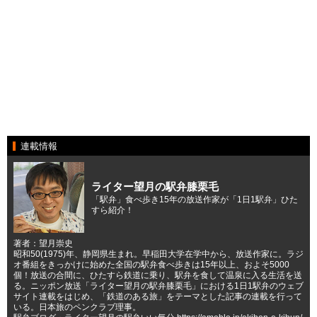
連載情報
ライター望月の駅弁膝栗毛
「駅弁」食べ歩き15年の放送作家が「1日1駅弁」ひた
すら紹介！
著者：望月崇史
昭和50(1975)年、静岡県生まれ。早稲田大学在学中から、放送作家に。ラジ
オ番組をきっかけに始めた全国の駅弁食べ歩きは15年以上、およそ5000
個！放送の合間に、ひたすら鉄道に乗り、駅弁を食して温泉に入る生活を送
る。ニッポン放送「ライター望月の駅弁膝栗毛」における1日1駅弁のウェブ
サイト連載をはじめ、「鉄道のある旅」をテーマとした記事の連載を行って
いる。日本旅のペンクラブ理事。