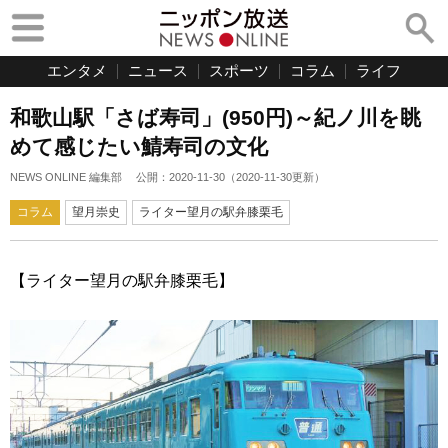
エンタメ
ニュース
スポーツ
コラム
ライフ
和歌山駅「さば寿司」(950円)～紀ノ川を眺
めて感じたい鯖寿司の文化
NEWS ONLINE 編集部
公開：
2020-11-30
（
2020-11-30
更新）
コラム
望月崇史
ライター望月の駅弁膝栗毛
【ライター望月の駅弁膝栗毛】