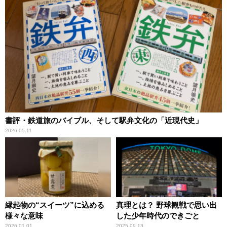
書評・鉄道旅のバイブル、そして駅弁文化の「近現代史」
2026.05.11
縁起物の“スイーツ”に込める
真理とは？ 野球観戦で思い出
様々な意味
した少年時代のできごと
2026.01.01
2025.09.13