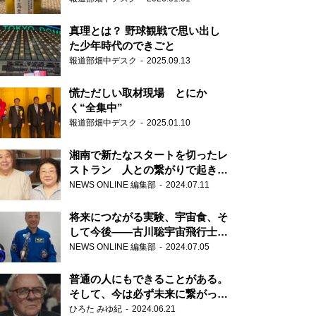
真理とは？ 野球観戦で思い出し
た少年時代のできごと
報道部畑中デスク
2025.09.13
慌ただしい取材現場 とにか
く“全集中”
報道部畑中デスク
2025.01.10
湘南で新たなスタートを切ったレ
ストラン 人との繋がりで起きた
奇跡
NEWS ONLINE 編集部
2024.07.11
将来につながる実験、宇宙食、そ
して今後――古川聡宇宙飛行士単
独インタビュー
NEWS ONLINE 編集部
2024.07.05
普通の人にもできることがある。
そして、今は必ず未来に繋がって
いく……『ONE LIFE 奇跡が繋い
ひろた みゆ紀
2024.06.21