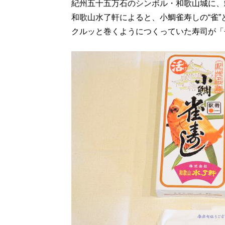
紀州五十五万石のシンボル・和歌山城に、
和歌山水了軒によると、小鯛雀寿しの“雀
クルッと巻くようにつくっていた寿司が「