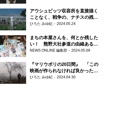
だ6000の命』
アウシュビッツ収容所を直接描く
ことなく、戦争の、ナチスの残虐
さが見える映画 『関心領域』
ひろた みゆ紀
2024.05.24
まちの本屋さんを、何とか残した
い！ 熊野大社参道の由緒ある書
店・三代目の強い思い
NEWS ONLINE 編集部
2024.05.09
『マリウポリの20日間』 「この
映画が作られなければ良かった」
と語る監督
ひろた みゆ紀
2024.04.30