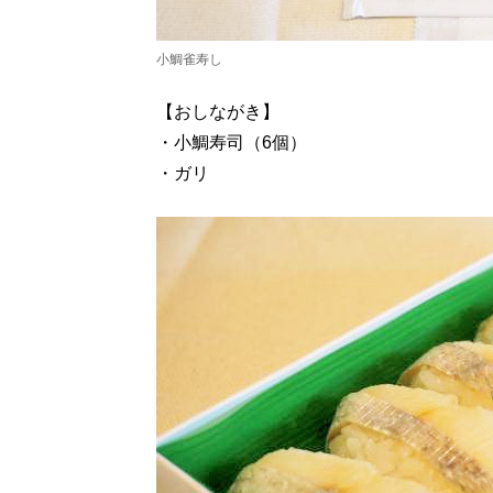
小鯛雀寿し
【おしながき】
・小鯛寿司（6個）
・ガリ