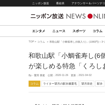
ニッポン放送
番組表
アナウンサー＆パーソナ
エンタメ
ニュース
スポーツ
コラム
TOP
コラム
和歌山駅「小鯛雀寿し(6個入り)」(1080円)
和歌山駅「小鯛雀寿し(6個入
が楽しめる特急「くろし
2020-11-26
2021-04-02
By -
望月 崇史
公開：
更新：
コラム
ライター望月の駅弁膝栗毛
望月崇史
駅弁