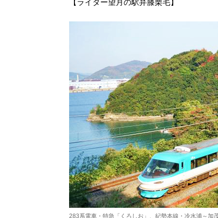
【ライター望月の駅弁膝栗毛】
283系電車・特急「くろしお」、紀勢本線・冷水浦～加