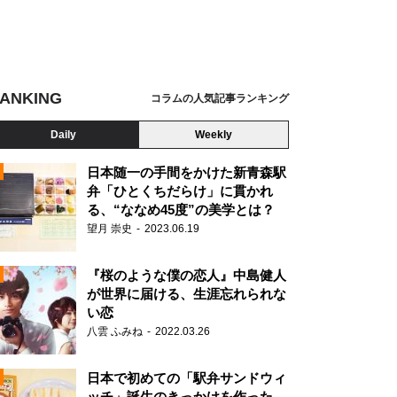
ANKING
コラムの人気記事ランキング
Daily
Weekly
日本随一の手間をかけた新青森駅
弁「ひとくちだらけ」に貫かれ
る、“ななめ45度”の美学とは？
望月 崇史
2023.06.19
『桜のような僕の恋人』中島健人
が世界に届ける、生涯忘れられな
い恋
八雲 ふみね
2022.03.26
N
日本で初めての「駅弁サンドウィ
ッチ」誕生のきっかけを作った、