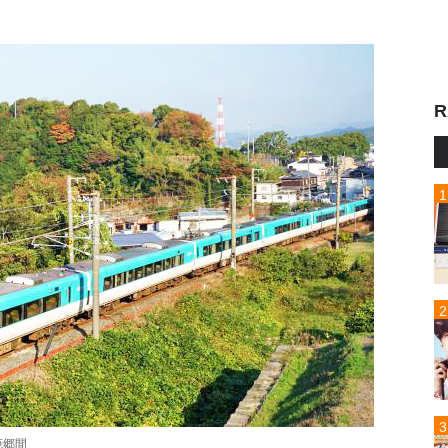
R
茂郷間