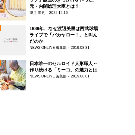
元・内閣総理大臣とは？
望月 崇史
2022.12.16
1989年、なぜ渡辺美里は西武球場
ライブで「バカヤロー！」と叫ん
だのか
NEWS ONLINE 編集部
2019.08.31
N
日本唯一のセルロイド人形職人～
作り続ける「ミーコ」の魅力とは
NEWS ONLINE 編集部
2019.06.01