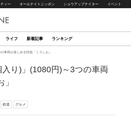
リティー
オールナイトニッポン
ショウアップナイター
イベント
ライフ
新着記事
ランキング
～3つの車両が楽しめる特急「くろしお」
り)」(1080円)～3つの車両
お」
鉄道
グルメ