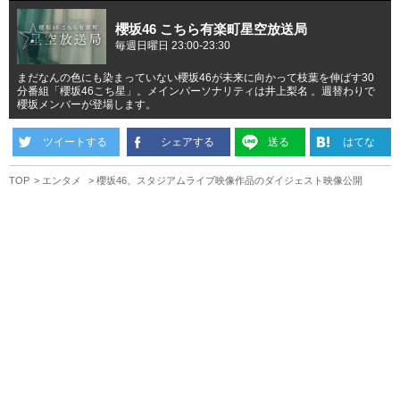
櫻坂46 こちら有楽町星空放送局
毎週日曜日 23:00-23:30
まだなんの色にも染まっていない櫻坂46が未来に向かって枝葉を伸ばす30
分番組「櫻坂46こち星」。メインパーソナリティは井上梨名 。週替わりで
櫻坂メンバーが登場します。
ツイートする
シェアする
送る
はてな
TOP
エンタメ
櫻坂46、スタジアムライブ映像作品のダイジェスト映像公開