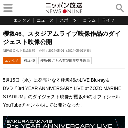
エンタメ
ニュース
スポーツ
コラム
ライフ
櫻坂46、スタジアムライブ映像作品のダイ
ジェスト映像公開
NEWS ONLINE 編集部
公開：
2024-05-01
（
2024-05-01
更新）
エンタメ
櫻坂46
櫻坂46 こちら有楽町星空放送局
5月15日（水）に発売となる櫻坂46のLIVE Blu-ray＆
DVD『3rd YEAR ANNIVERSARY LIVE at ZOZO MARINE
STADIUM』のダイジェスト映像が櫻坂46のオフィシャル
YouTubeチャンネルにて公開となった。