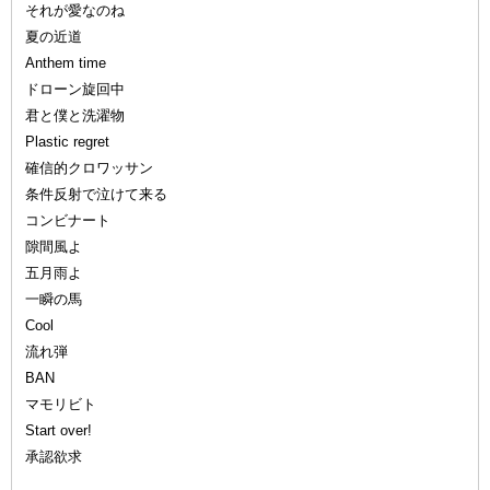
それが愛なのね
夏の近道
Anthem time
ドローン旋回中
君と僕と洗濯物
Plastic regret
確信的クロワッサン
条件反射で泣けて来る
コンビナート
隙間風よ
五月雨よ
一瞬の馬
Cool
流れ弾
BAN
マモリビト
Start over!
承認欲求