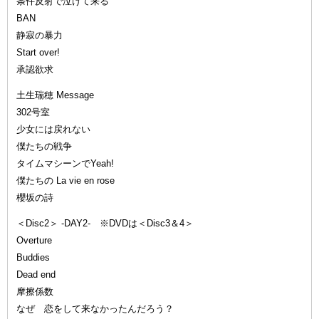
条件反射で泣けて来る
BAN
静寂の暴力
Start over!
承認欲求
土生瑞穂 Message
302号室
少女には戻れない
僕たちの戦争
タイムマシーンでYeah!
僕たちの La vie en rose
櫻坂の詩
＜Disc2＞ -DAY2- ※DVDは＜Disc3＆4＞
Overture
Buddies
Dead end
摩擦係数
なぜ 恋をして来なかったんだろう？