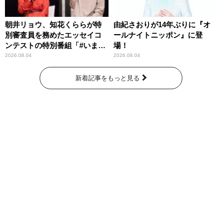
朝井リョウ、知花くららが特
由紀さおりが14年ぶりに『オ
別審査員を務めたエッセイコ
ールナイトニッポン』に登
ンテストの特別番組「#いまあ
場！
なたに伝えたいこと」
2026.08.04
2026.08.04
新着記事をもっと見る