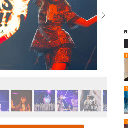
R
Sakura