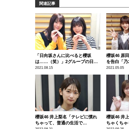
関連記事
「日向坂さんに比べると櫻坂
櫻坂46 
は……（笑）」2グループの日焼
を告白「乃
け対策の違いを櫻坂46 田村保乃
んが食べて
2021.08.15
2021.05.05
＆尾関梨香が振り返る
のメニュー
櫻坂46 井上梨名「テレビに慣れ
櫻坂46 
ちゃって、普通の生活で
ちゃくちゃ
も……」 松田里奈＆武元唯衣と
松田里奈と