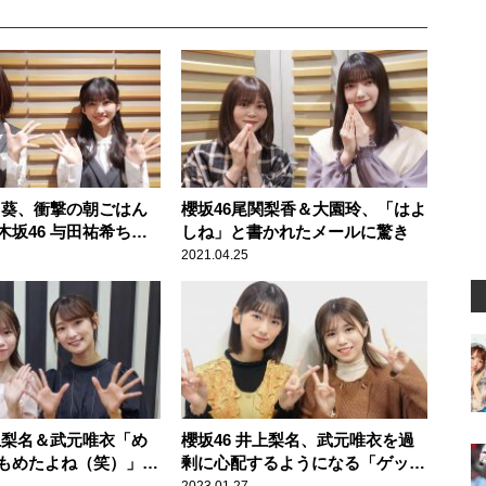
原田葵、衝撃の朝ごはん
櫻坂46尾関梨香＆大園玲、「はよ
木坂46 与田祐希ちゃ
しね」と書かれたメールに驚き
るって言ってて」 そ
2021.04.25
に井上梨名驚き
井上梨名＆武元唯衣「め
櫻坂46 井上梨名、武元唯衣を過
もめたよね（笑）」
剰に心配するようになる「ゲッタ
かき氷を巡って折り合
ーズ飯田さんの占い本を読ん