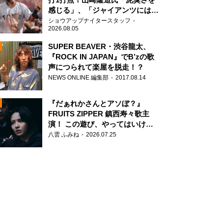
感じる」、「ジャイアンツには少
ないタイプ」
ショウアップナイタースタッフ
2026.08.05
SUPER BEAVER・渋谷龍太、
『ROCK IN JAPAN』でB’zの歌
声につられて楽屋を脱走！？
N
NEWS ONLINE 編集部
2017.08.14
AD
『だぁれかさんとアソぼ？』
FRUITS ZIPPER 鎮西寿々歌主
演！ この遊び、やってはいけま
せん。
八雲 ふみね
2026.07.25
2