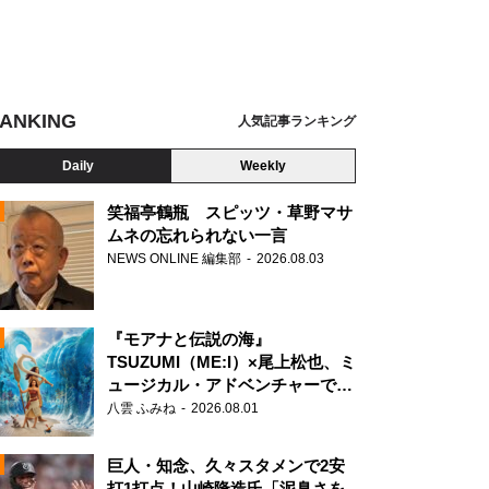
ANKING
人気記事ランキング
Daily
Weekly
笑福亭鶴瓶 スピッツ・草野マサ
ムネの忘れられない一言
NEWS ONLINE 編集部
2026.08.03
N
zaka46 8th Single BACKS LIVE!! DAY1
『モアナと伝説の海』
TSUZUMI（ME:I）×尾上松也、ミ
ュージカル・アドベンチャーで美
声を響かせる
八雲 ふみね
2026.08.01
巨人・知念、久々スタメンで2安
打1打点！山崎隆造氏「泥臭さを