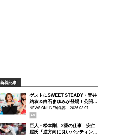
新着記事
ゲストにSWEET STEADY・音井
結衣＆白石まゆみが登場！公開収
録で素顔全開！
NEWS ONLINE編集部
2026.08.07
AD
巨人・松本剛、2番の仕事 安仁
屋氏「逆方向に良いバッティン