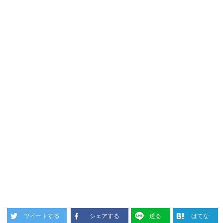
ツイートする
シェアする
送る
はてな