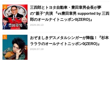
三四郎とトヨタ自動車・豊田章男会長が夢
の“親子”共演 『vs豊田章男 supported by 三四
郎のオールナイトニッポン0(ZERO)』
2026.06.13
おぞましきデスメタルシンガーが降臨！『杉本
ラララのオールナイトニッポン0(ZERO)』
2026.07.19