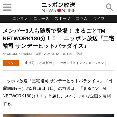
エンタメ
ニュース
スポーツ
コラム
ライフ
メンバー3人も随所で登場！ まるごとTM
NETWORK180分！！ ニッポン放送『三宅
裕司 サンデーヒットパラダイス』
NEWS ONLINE 編集部
公開：
2024-05-12
（
2024-05-12
更新）
エンタメ
三宅裕司
小室哲哉
ニッポン放送インフォメーション
ニッポン放送『三宅裕司 サンデーヒットパラダイス』（日
曜朝9時～）の5月19日（日）の放送は、「まるごとTM
NETWORK180分！！」と題し、スペシャルな企画を展開
する。