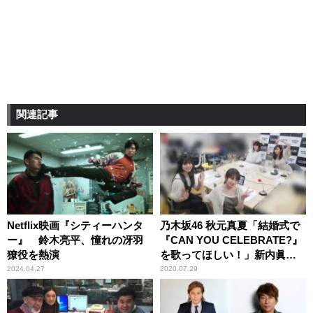
関連記事
Netflix映画『シティーハンタ
乃木坂46 秋元真夏「結婚式で
ー』 鈴木亮平、憧れの冴羽
『CAN YOU CELEBRATE?』
獠役を熱演
を歌ってほしい！」新内眞
衣・遠藤さくら・賀喜遥香
2024.04.27
2020.07.29
と“小室楽曲”トーク