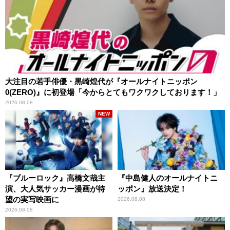
大注目の若手俳優・黒崎煌代が『オールナイトニッポン
0(ZERO)』に初登場「今からとてもワクワクしております！」
2026.08.08
NEW
『ブルーロック』高橋文哉主
『中島健人のオールナイトニ
演、大人気サッカー漫画が待
ッポン』放送決定！
望の実写映画に
2026.08.08
2026.08.08