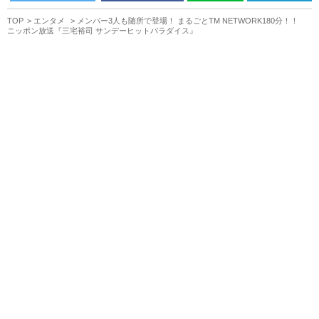
TOP
エンタメ
メンバー3人も随所で登場！ まるごとTM NETWORK180分！！
ニッポン放送『三宅裕司 サンデーヒットパラダイス』