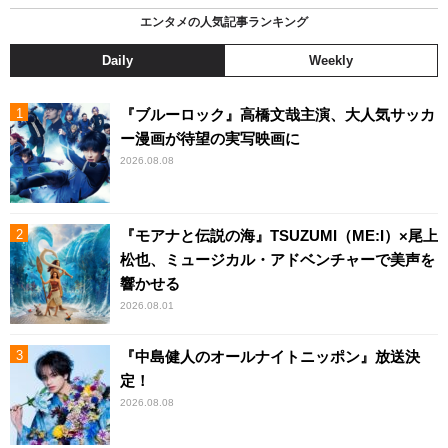
エンタメの人気記事ランキング
Daily
Weekly
『ブルーロック』高橋文哉主演、大人気サッカ
ー漫画が待望の実写映画に
2026.08.08
『モアナと伝説の海』TSUZUMI（ME:I）×尾上
松也、ミュージカル・アドベンチャーで美声を
響かせる
2026.08.01
『中島健人のオールナイトニッポン』放送決
定！
2026.08.08