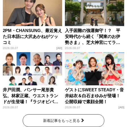
2PM・CHANSUNG、最近覚え
入手困難の強運御守！？ 平
た日本語に大沢あかねがツッ
安時代から続く「関東のお伊
コミ
勢さま」、芝大神宮にてラン
パンプスが合格祈願！
2026.08.07
AD
2026.08.07
井戸田潤、パンサー尾形貴
ゲストにSWEET STEADY・音
弘、林家正蔵、ウエストラン
井結衣＆白石まゆみが登場！
ドが生登場！『ラジオビバリ
公開収録で素顔全開！
ー昼ズ』
2026.08.07
2026.08.07
AD
新着記事をもっと見る