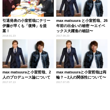
引退発表の小室哲哉にテリー
max matsuura と小室哲哉、26
伊藤が早くも「復帰」を提
年前の出会いの秘密 〜エイベ
案！
ックス大躍進の秘話〜
2018.01.23
2017.06.20
max matsuuraと小室哲哉、2
max matsuuraと小室哲哉は両
人のプロデュース論について
輪？～2人の関係性について〜
2017.07.13
2017.07.05