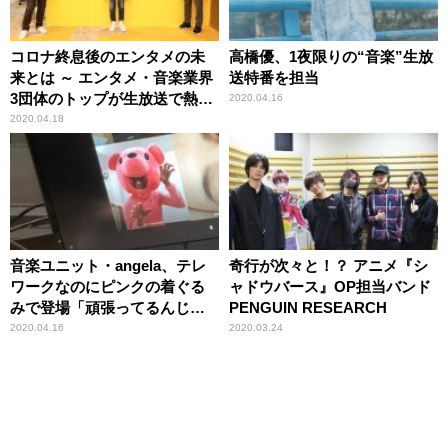
コロナ終息後のエンタメの未
高橋優、1夜限りの“音楽”生放
来とは ～ エンタメ・音楽業界
送特番を担当
3団体のトップが生放送で熱く
2020.04.16
語った3時間
2020.04.18
音楽ユニット・angela、テレ
奇行が次々と！？ アニメ『シ
ワークなのにピンクの着ぐる
ャドウバース』OP担当バンド
みで登場「頑張ってるんじゃ
PENGUIN RESEARCH
ないんです」
2020.04.16
2020.03.24