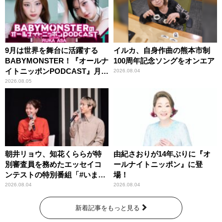
9月は世界を舞台に活躍する
イルカ、自身作曲の熊本市制
BABYMONSTER！『オールナ
100周年記念ソングをオンエア
イトニッポンPODCAST』月替
2026.08.04
わりパーソナリティ
2026.08.05
朝井リョウ、知花くららが特
由紀さおりが14年ぶりに『オ
別審査員を務めたエッセイコ
ールナイトニッポン』に登
ンテストの特別番組「#いまあ
場！
なたに伝えたいこと」
2026.08.04
2026.08.04
新着記事をもっと見る