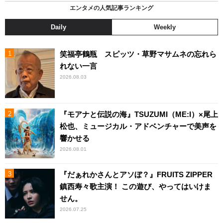
エンタメの人気記事ランキング
Daily
Weekly
笑福亭鶴瓶 スピッツ・草野マサムネの忘れら
れない一言
2026.08.03
『モアナと伝説の海』TSUZUMI（ME:I）×尾上
松也、ミュージカル・アドベンチャーで美声を
響かせる
2026.08.01
『だぁれかさんとアソぼ？』FRUITS ZIPPER
鎮西寿々歌主演！ この遊び、やってはいけま
せん。
2026.07.25