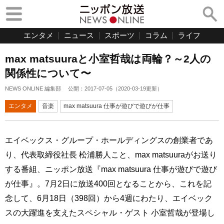
エンタメ
ニュース
スポーツ
コラム
ライフ
max matsuuraと小室哲哉は両輪？～2人の
関係性について〜
NEWS ONLINE 編集部
公開：
2017-07-05
（
2020-03-19
更新）
エンタメ
音楽
max matsuura 仕事が遊びで遊びが仕事
エイベックス・グループ・ホールディングスの創業者であ
り、代表取締役社長 松浦勝人こと、max matsuuraがお送り
する番組、ニッポン放送『max matsuura 仕事が遊びで遊び
が仕事』。7月2日に放送400回となることから、これを記
念して、6月18日（398回）から4週にわたり、エイベック
スの大躍進を支えたスペシャル・ゲスト 小室哲哉が登場し