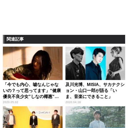
関連記事
「今でも内心、嘘なんじゃな
及川光博、MISIA、サカナクシ
いの？って思ってます」“健康
ョン・山口一郎が語る「い
優良不良少女”しなの椰惠“オ
ま、音楽にできること」
ールナイトニッポン”初登場！
2020.05.02
2020.04.18