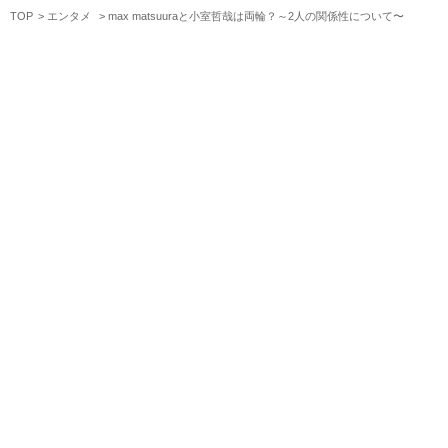
TOP
エンタメ
max matsuuraと小室哲哉は両輪？～2人の関係性について〜