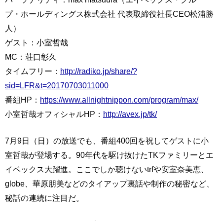
プ・ホールディングス株式会社 代表取締役社長CEO松浦勝
人）
ゲスト：小室哲哉
MC：荘口彰久
タイムフリー：
http://radiko.jp/share/?
sid=LFR&t=20170703011000
番組HP：
https://www.allnightnippon.com/program/max/
小室哲哉オフィシャルHP：
http://avex.jp/tk/
7月9日（日）の放送でも、番組400回を祝してゲストに小
室哲哉が登場する。90年代を駆け抜けたTKファミリーとエ
イベックス大躍進。ここでしか聴けないtrfや安室奈美恵、
globe、華原朋美などのタイアップ裏話や制作の秘密など、
秘話の連続に注目だ。