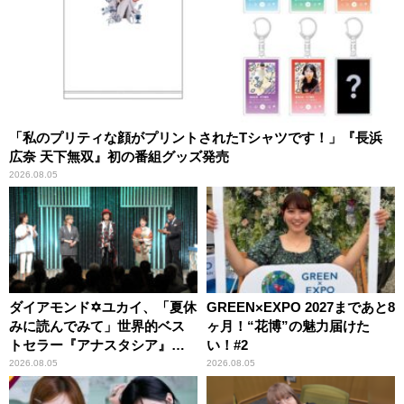
「私のプリティな顔がプリントされたTシャツです！」『長浜
広奈 天下無双』初の番組グッズ発売
2026.08.05
ダイアモンド✡ユカイ、「夏休
GREEN×EXPO 2027まであと8
みに読んでみて」世界的ベス
ヶ月！“花博”の魅力届けた
トセラー『アナスタシア』を
い！#2
紹介
2026.08.05
2026.08.05