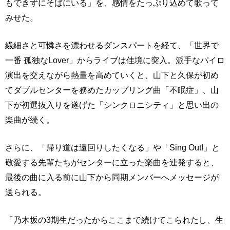
もできずにそばにいる」を、感情をたっぷり込めて歌って
みせた。
繊細さと可憐さを漂わせるダンスパートを経て、「世界で
一番 孤独なLover」からライブは佳境に突入。派手なパイロ
演出を交えながら熱量を高めていくと、山下と久保が初め
てダブルセンターを務めたカップリング曲「不眠症」、山
下が初選抜入りを遂げた「シンクロニシティ」と思い出の
楽曲が続く。
さらに、「帰り道は遠回りしたくなる」や「Sing Out!」と
敬愛する先輩たちがセンターに立った楽曲を連発すると、
最後の曲に入る前に山下から同期メンバーへメッセージが
送られる。
「乃木坂の3期生だったからここまで続けてこられたし、生