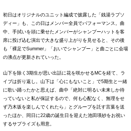
初日はオリジナルのユニット編成で披露した「銭湯ラプソ
ディー」も、この日はメンバー全員でパフォーマンス。曲
中、手拭いを頭に乗せたメンバーがシャンプーハットを客
席に投げ込む演出で大きな盛り上がりを見せると、その後
も「裸足でSummer」「おいでシャンプー」と曲ごとに会場
の沸点が更新されていった。
山下を除く3期生が思い出話に花を咲かせるMCを経て、ラ
イブは折り返し。山下は「心にもないこと」で5期生と一緒
に歌い踊ったかと思えば、曲中「絶対に明るい未来しか待
っていないと私が保証するので、何も心配なく、無理をせ
ず乃木坂を楽しんでくれたら」とグループを託す言葉を送
ったほか、同日に22歳の誕生日を迎えた池田瑛紗をお祝い
するサプライズも用意。