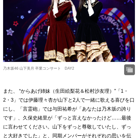
乃木坂46 山下美月 卒業コンサート DAY2
また、 “からあげ姉妹（生田絵梨花＆松村沙友理）”「1・
2・3」では伊藤理々杏が山下と2人で一緒に歌える喜びを口
にし、「言霊砲」では与田祐希が「あなたは乃木坂の誇り
です」、久保史緒里が「ずっと言えなかったけど……最後
に言わせてください。山下をずっと尊敬していたし、ずっ
と大好きでした」と、同期メンバーがそれぞれの思いを伝