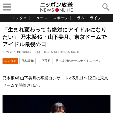
エンタメ
ニュース
スポーツ
コラム
ライフ
「生まれ変わっても絶対にアイドルになり
たい」 乃木坂46・山下美月、東京ドームで
アイドル最後の日
NEWS ONLINE 編集部
公開：
2024-05-13
（
2024-05-13
更新）
エンタメ
乃木坂46
山下美月
乃木坂46のオールナイトニッポン
乃木坂46 山下美月の卒業コンサートが5月11〜12日に東京
ドームで開催された。