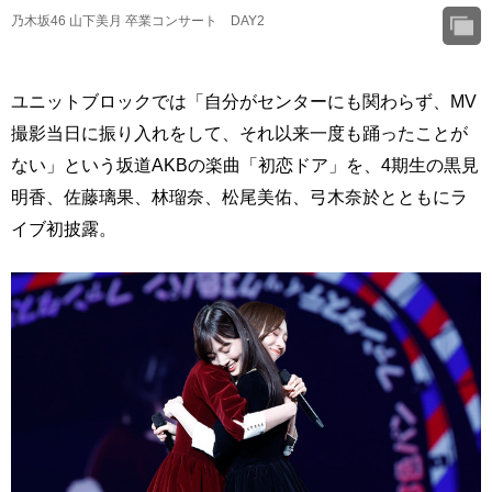
乃木坂46 山下美月 卒業コンサート DAY2
ユニットブロックでは「自分がセンターにも関わらず、MV
撮影当日に振り入れをして、それ以来一度も踊ったことが
ない」という坂道AKBの楽曲「初恋ドア」を、4期生の黒見
明香、佐藤璃果、林瑠奈、松尾美佑、弓木奈於とともにラ
イブ初披露。