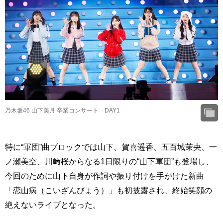
乃木坂46 山下美月 卒業コンサート DAY1
特に“軍団”曲ブロックでは山下、賀喜遥香、五百城茉央、一
ノ瀬美空、川﨑桜からなる1日限りの“山下軍団”も登場し、
今回のために山下自身が作詞や振り付けを手がけた新曲
「恋山病（こいざんびょう）」も初披露され、終始笑顔の
絶えないライブとなった。