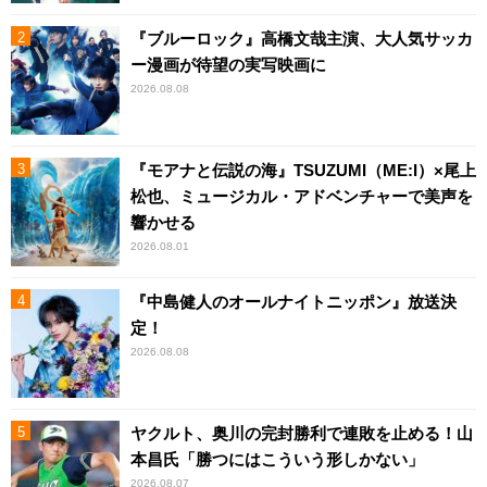
『ブルーロック』高橋文哉主演、大人気サッカ
ー漫画が待望の実写映画に
2026.08.08
『モアナと伝説の海』TSUZUMI（ME:I）×尾上
松也、ミュージカル・アドベンチャーで美声を
響かせる
2026.08.01
『中島健人のオールナイトニッポン』放送決
定！
2026.08.08
ヤクルト、奥川の完封勝利で連敗を止める！山
本昌氏「勝つにはこういう形しかない」
2026.08.07