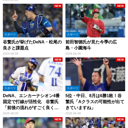
NEW
NEW
スポーツ
スポーツ
谷繁氏が挙げたDeNA・松尾の
前田智徳氏が見た今季の広
良さと課題点
島・小園海斗
2026.08.09
2026.08.09
NEW
NEW
スポーツ
スポーツ
DeNA、エンカーナシオン4番
5位・中日、8月は6勝1敗！谷
固定で打線が活性化 谷繁氏
繁氏「Aクラスの可能性が出て
「前後の流れがすごく良くな
きていますね」
りましたね」
2026.08.09
2026.08.08
NEW
NEW