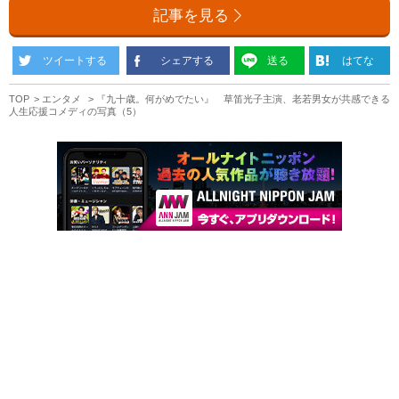
記事を見る
ツイートする
シェアする
送る
はてな
TOP
エンタメ
『九十歳。何がめでたい』 草笛光子主演、老若男女が共感できる
人生応援コメディの写真（5）