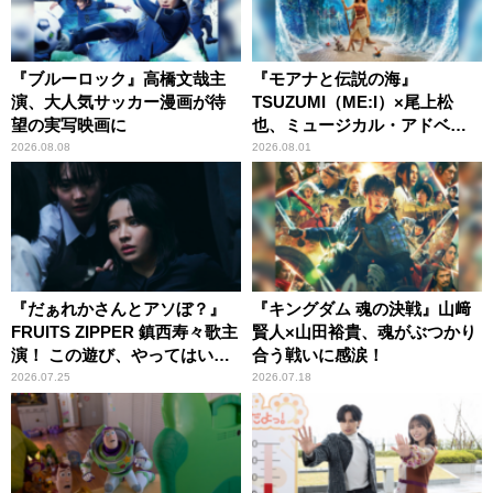
『ブルーロック』高橋文哉主
『モアナと伝説の海』
演、大人気サッカー漫画が待
TSUZUMI（ME:I）×尾上松
望の実写映画に
也、ミュージカル・アドベン
チャーで美声を響かせる
2026.08.08
2026.08.01
『だぁれかさんとアソぼ？』
『キングダム 魂の決戦』山﨑
FRUITS ZIPPER 鎮西寿々歌主
賢人×山田裕貴、魂がぶつかり
演！ この遊び、やってはいけ
合う戦いに感涙！
ません。
2026.07.25
2026.07.18