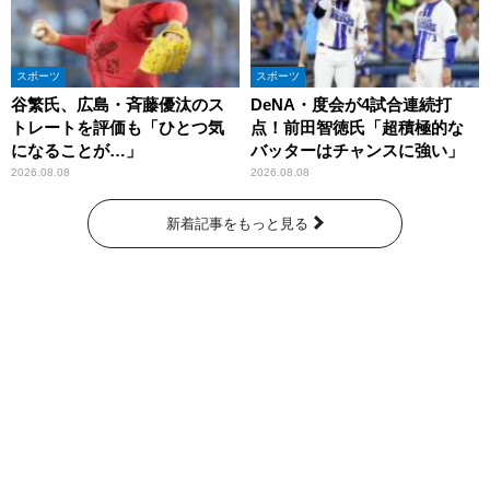
スポーツ
スポーツ
谷繁氏、広島・斉藤優汰のス
DeNA・度会が4試合連続打
トレートを評価も「ひとつ気
点！前田智徳氏「超積極的な
になることが…」
バッターはチャンスに強い」
2026.08.08
2026.08.08
新着記事をもっと見る