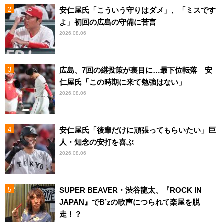
安仁屋氏「こういう守りはダメ」、「ミスです
よ」初回の広島の守備に苦言
2026.08.06
広島、7回の継投策が裏目に…最下位転落 安
仁屋氏「この時期に来て勉強はない」
2026.08.06
安仁屋氏「後輩だけに頑張ってもらいたい」巨
人・知念の安打を喜ぶ
2026.08.06
SUPER BEAVER・渋谷龍太、『ROCK IN
JAPAN』でB’zの歌声につられて楽屋を脱
走！？