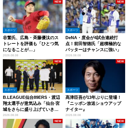
NEW
NEW
スポーツ
スポーツ
谷繁氏、広島・斉藤優汰のス
DeNA・度会が4試合連続打
トレートを評価も「ひとつ気
点！前田智徳氏「超積極的な
になることが…」
バッターはチャンスに強い」
2026.08.08
2026.08.08
NEW
NEW
スポーツ
スポーツ
B.LEAGUE仙台89ERS・渡辺
髙津臣吾が13年ぶりに登場！
翔太選手が意気込み「仙台‧宮
『ニッポン放送ショウアップ
城をさらに盛り上げていきた
ナイター』
いです」
2026.08.08
2026.08.08
NEW
NEW