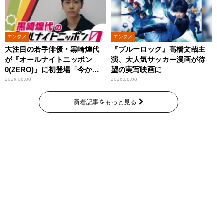
エンタメ
エンタメ
大注目の若手俳優・黒崎煌代
『ブルーロック』高橋文哉主
が『オールナイトニッポン
演、大人気サッカー漫画が待
0(ZERO)』に初登場「今から
望の実写映画に
とてもワクワクしておりま
2026.08.08
2026.08.08
す！」
新着記事をもっと見る