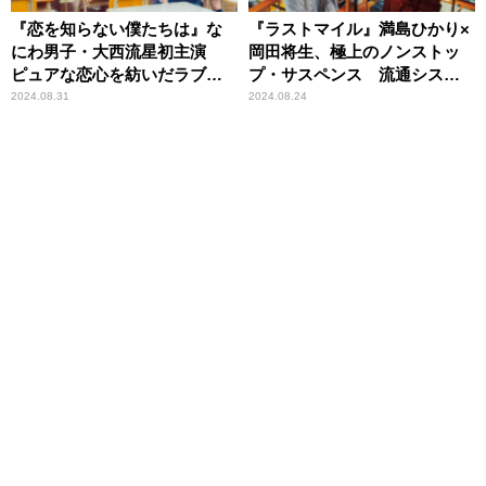
『恋を知らない僕たちは』な
『ラストマイル』満島ひかり×
にわ男子・大西流星初主演
岡田将生、極上のノンストッ
ピュアな恋心を紡いだラブス
プ・サスペンス 流通システ
トーリー
ムの隠れた謎に迫る
2024.08.31
2024.08.24