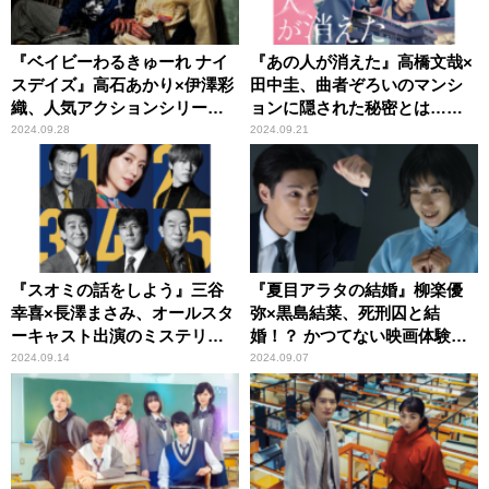
『ベイビーわるきゅーれ ナイ
『あの人が消えた』高橋文哉×
スデイズ』高石あかり×伊澤彩
田中圭、曲者ぞろいのマンシ
織、人気アクションシリーズ
ョンに隠された秘密とは……
待望の最新作
2024.09.28
2024.09.21
『スオミの話をしよう』三谷
『夏目アラタの結婚』柳楽優
幸喜×長澤まさみ、オールスタ
弥×黒島結菜、死刑囚と結
ーキャスト出演のミステリ
婚！？ かつてない映画体験が
ー・コメディ
味わえる獄中サスペンス
2024.09.14
2024.09.07