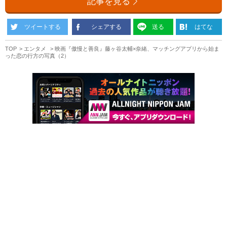
記事を見る
ツイートする
シェアする
送る
はてな
TOP
エンタメ
映画『傲慢と善良』藤ヶ谷太輔×奈緒、マッチングアプリから始ま
った恋の行方の写真（2）