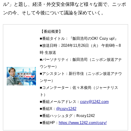
ル“」と題し、経済・外交安全保障など様々な面で、ニッポ
ンの今、そして今後について議論を深めていく。
【番組概要】
■番組タイトル：『飯田浩司のOK! Cozy up!』
■放送日時：2024年11月26日（火） 午前6時～8
時 生放送
■パーソナリティ：飯田浩司（ニッポン放送アナ
ウンサー）
■アシスタント：新行市佳（ニッポン放送アナウ
ンサー）
■コメンテーター：佐々木俊尚（ジャーナリス
ト）
■番組メールアドレス：
cozy@1242.com
■番組X：
@cozy1242
■番組ハッシュタグ：#cozy1242
■番組HP：
https://www.1242.com/cozy/