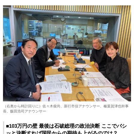
（右奥から時計回りに）佐々木俊尚、新行市佳アナウンサー、榛葉賀津也幹事
長、飯田浩司アナウンサー
■103万円の壁 最後は石破総理の政治決断 ここでバシ
ッと決断すれば国民からの期待も上がるのでは？