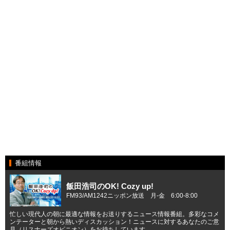
番組情報
飯田浩司のOK! Cozy up!
FM93/AM1242ニッポン放送 月-金 6:00-8:00
忙しい現代人の朝に最適な情報をお送りするニュース情報番組。多彩なコメ
ンテーターと朝から熱いディスカッション！ニュースに対するあなたのご意
見（リスナーズオピニオン）をお待ちしています。