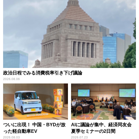
政治日程でみる消費税率引き下げ議論
2026.08.06
ついに出現！ 中国・BYDが放
AIに議論が集中、経済同友会
った軽自動車EV
夏季セミナーの2日間
2026.08.03
2026.07.23