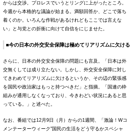
からは交渉。プロレスでいうとリングに上がったところ。
今週から本格的な議論が始まる。満額回答か、どこで落ち
着くのか。いろんな作戦があるけれどもここでは言えな
い」と与党との折衝に向けて自信をにじませた。
■今の日本の外交安全保障は極めてリアリズムに欠ける
さらに、日本の外交安全保障の問題にも言及。「日本は外
交無くしては成り立たない。しかし、外交安全保障に対し
てきわめてリアリズムに欠けるというか、その辺の緊張感
を国民や政治家はもっと持つべきだ」と指摘。「国連の枠
組みが通用しなくなっており、今きわどい状況にあると思
っている。」と述べた。
なお、番組では12月9日（月）からの1週間、「激論！Wコ
メンテーターウィーク”国民の生活をどう守るかスペシャ