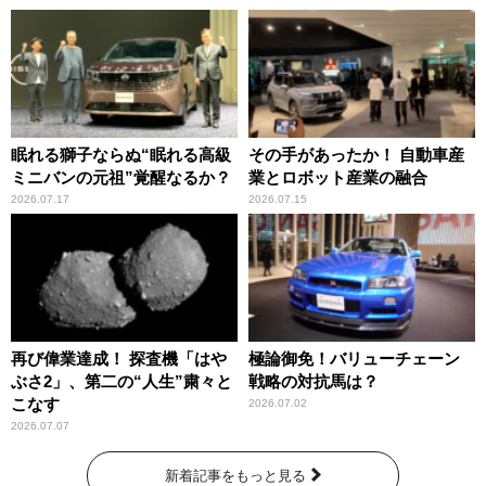
眠れる獅子ならぬ“眠れる高級
その手があったか！ 自動車産
ミニバンの元祖”覚醒なるか？
業とロボット産業の融合
2026.07.17
2026.07.15
再び偉業達成！ 探査機「はや
極論御免！バリューチェーン
ぶさ2」、第二の“人生”粛々と
戦略の対抗馬は？
こなす
2026.07.02
2026.07.07
新着記事をもっと見る