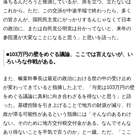
落ちるんだろうと推測しているが、席を立つ、立たないは
これから。ただ、この交渉が中途半端で終わったら、多く
の皆さんが、国民民主党にがっかりするんじゃなくて日本
の政治に、または自民党公明党は分かってないと、来年の
参院選が大変なことになると思う」と思いを語った。
■103万円の壁をめぐる議論、ここでは言えないが、い
ろいろな作戦がある。
また、榛葉幹事長は最近の政治における世の中の受け止め
が変わってきていると指摘した上で、「与党は103万円の壁
をめぐる議論に真剣に向き合わざるを得ないと思う」と語
った。基礎控除を引き上げることで地方の財源が減り、行
政が滞る可能性があるという指摘には「そんなのあるわけ
ない。そのために地方交付税交付金がある。なんでそんな
あり得ないことを平気で言うのか」と一蹴。ただ、「ここ