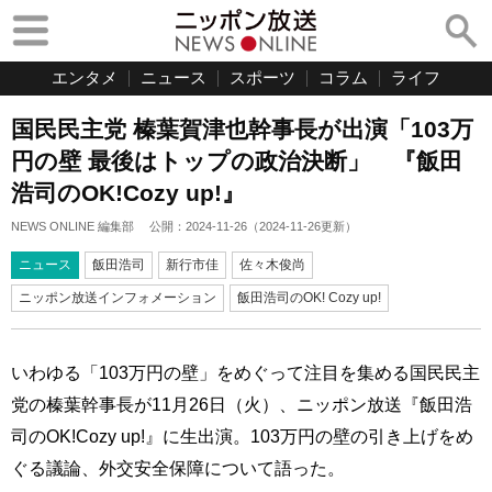
エンタメ
ニュース
スポーツ
コラム
ライフ
国民民主党 榛葉賀津也幹事長が出演「103万
円の壁 最後はトップの政治決断」 『飯田
浩司のOK!Cozy up!』
NEWS ONLINE 編集部
公開：
2024-11-26
（
2024-11-26
更新）
ニュース
飯田浩司
新行市佳
佐々木俊尚
ニッポン放送インフォメーション
飯田浩司のOK! Cozy up!
いわゆる「103万円の壁」をめぐって注目を集める国民民主
党の榛葉幹事長が11月26日（火）、ニッポン放送『飯田浩
司のOK!Cozy up!』に生出演。103万円の壁の引き上げをめ
ぐる議論、外交安全保障について語った。