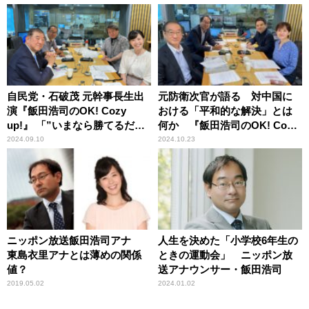
ん一緒に頑張りましょう！」
のOK!Cozy up!』
自民党・石破茂 元幹事長生出
元防衛次官が語る 対中国に
演『飯田浩司のOK! Cozy
おける「平和的な解決」とは
up!』 「”いまなら勝てるだろ
何か 『飯田浩司のOK! Cozy
う解散”みたいなことはよくな
up!』
2024.09.10
2024.10.23
い」
ニッポン放送飯田浩司アナ
人生を決めた「小学校6年生の
東島衣里アナとは薄めの関係
ときの運動会」 ニッポン放
値？
送アナウンサー・飯田浩司
2019.05.02
2024.01.02