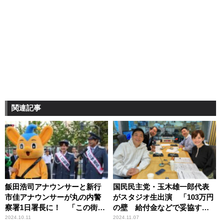
関連記事
飯田浩司アナウンサーと新行
国民民主党・玉木雄一郎代表
市佳アナウンサーが丸の内警
がスタジオ生出演 「103万円
察署1日署長に！ 「この街の
の壁 給付金などで妥協する
安心・安全を守るため、皆さ
ことは一切ない」『飯田浩司
2024.10.11
2024.11.07