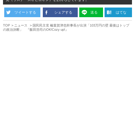
ツイートする
シェアする
送る
はてな
TOP
ニュース
国民民主党 榛葉賀津也幹事長が出演「103万円の壁 最後はトップ
の政治決断」 『飯田浩司のOK!Cozy up!』