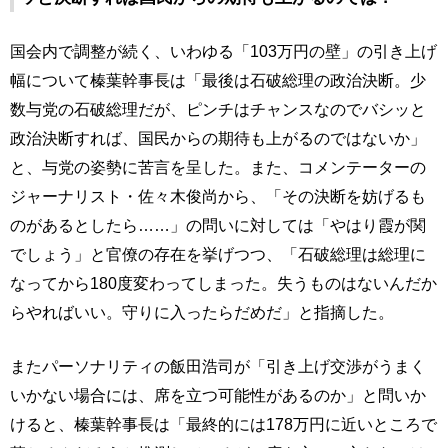
国会内で調整が続く、いわゆる「103万円の壁」の引き上げ
幅について榛葉幹事長は「最後は石破総理の政治決断。少
数与党の石破総理だが、ピンチはチャンスなのでバシッと
政治決断すれば、国民からの期待も上がるのではないか」
と、与党の姿勢に苦言を呈した。また、コメンテーターの
ジャーナリスト・佐々木俊尚から、「その決断を妨げるも
のがあるとしたら……」の問いに対しては「やはり霞が関
でしょう」と官僚の存在を挙げつつ、「石破総理は総理に
なってから180度変わってしまった。失うものはないんだか
らやればいい。守りに入ったらだめだ」と指摘した。
またパーソナリティの飯田浩司が「引き上げ交渉がうまく
いかない場合には、席を立つ可能性があるのか」と問いか
けると、榛葉幹事長は「最終的には178万円に近いところで