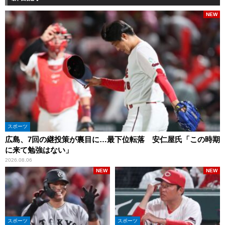
NEW
スポーツ
広島、7回の継投策が裏目に…最下位転落 安仁屋氏「この時期
に来て勉強はない」
2026.08.06
NEW
NEW
スポーツ
スポーツ