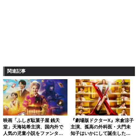
関連記事
映画「ふしぎ駄菓子屋 銭天
『劇場版ドクターX』米倉涼子
堂」天海祐希主演、国内外で
主演、孤高の外科医・大門未
人気の児童小説をファンタジ
知子はいかにして誕生したの