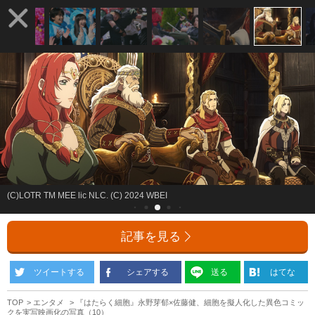
(C)LOTR TM MEE lic NLC. (C) 2024 WBEI
記事を見る
ツイートする
シェアする
送る
はてな
TOP
エンタメ
『はたらく細胞』永野芽郁×佐藤健、細胞を擬人化した異色コミッ
クを実写映画化の写真（10）