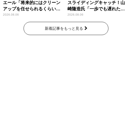
エール「将来的にはクリーン
スライディングキャッチ！山
アップを任せられるくらいま
崎隆造氏「一歩でも遅れた
では成長して」
ら…」
2026.08.06
2026.08.06
新着記事をもっと見る