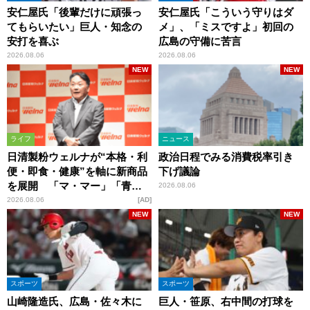
安仁屋氏「後輩だけに頑張っ
安仁屋氏「こういう守りはダ
てもらいたい」巨人・知念の
メ」、「ミスですよ」初回の
安打を喜ぶ
広島の守備に苦言
2026.08.06
2026.08.06
NEW
NEW
ライフ
ニュース
日清製粉ウェルナが“本格・利
政治日程でみる消費税率引き
便・即食・健康”を軸に新商品
下げ議論
を展開 「マ・マー」「青の
2026.08.06
洞窟」ブランドを強化
2026.08.06
AD
NEW
NEW
スポーツ
スポーツ
山崎隆造氏、広島・佐々木に
巨人・笹原、右中間の打球を