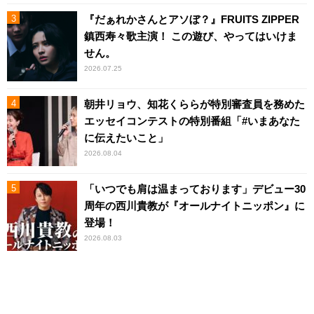
『だぁれかさんとアソぼ？』FRUITS ZIPPER
鎮西寿々歌主演！ この遊び、やってはいけま
せん。
2026.07.25
朝井リョウ、知花くららが特別審査員を務めた
エッセイコンテストの特別番組「#いまあなた
に伝えたいこと」
2026.08.04
「いつでも肩は温まっております」デビュー30
周年の西川貴教が『オールナイトニッポン』に
登場！
2026.08.03