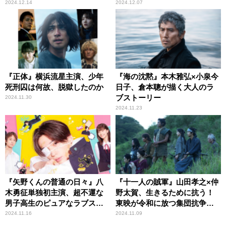
ックに実写映画化
か
2024.12.14
2024.12.07
『正体』横浜流星主演、少年
『海の沈黙』本木雅弘×小泉今
死刑囚は何故、脱獄したのか
日子、倉本聰が描く大人のラ
ブストーリー
2024.11.30
2024.11.23
『矢野くんの普通の日々』八
『十一人の賊軍』山田孝之×仲
木勇征単独初主演、超不運な
野太賀、生きるために抗う！
男子高生のピュアなラブスト
東映が令和に放つ集団抗争時
ーリー
代劇
2024.11.16
2024.11.09