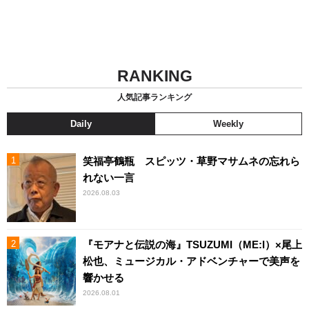
RANKING
人気記事ランキング
Daily
Weekly
笑福亭鶴瓶 スピッツ・草野マサムネの忘れら
れない一言
2026.08.03
『モアナと伝説の海』TSUZUMI（ME:I）×尾上
松也、ミュージカル・アドベンチャーで美声を
響かせる
2026.08.01