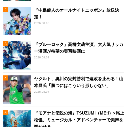
『中島健人のオールナイトニッポン』放送決
定！
2026.08.08
『ブルーロック』高橋文哉主演、大人気サッカ
ー漫画が待望の実写映画に
2026.08.08
ヤクルト、奥川の完封勝利で連敗を止める！山
本昌氏「勝つにはこういう形しかない」
2026.08.07
『モアナと伝説の海』TSUZUMI（ME:I）×尾上
松也、ミュージカル・アドベンチャーで美声を
響かせる