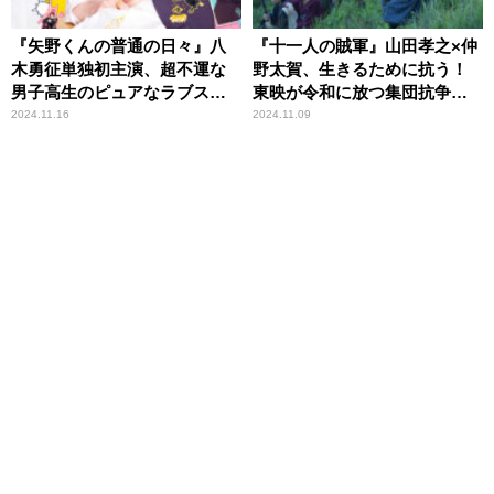
『矢野くんの普通の日々』八
『十一人の賊軍』山田孝之×仲
木勇征単独初主演、超不運な
野太賀、生きるために抗う！
男子高生のピュアなラブスト
東映が令和に放つ集団抗争時
ーリー
代劇
2024.11.16
2024.11.09