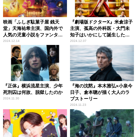
映画「ふしぎ駄菓子屋 銭天
『劇場版ドクターX』米倉涼子
堂」天海祐希主演、国内外で
主演、孤高の外科医・大門未
人気の児童小説をファンタジ
知子はいかにして誕生したの
ックに実写映画化
か
2024.12.14
2024.12.07
『正体』横浜流星主演、少年
『海の沈黙』本木雅弘×小泉今
死刑囚は何故、脱獄したのか
日子、倉本聰が描く大人のラ
ブストーリー
2024.11.30
2024.11.23