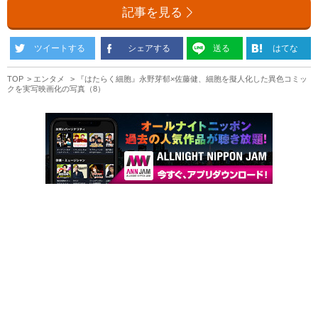
記事を見る
ツイートする
シェアする
送る
はてな
TOP
エンタメ
『はたらく細胞』永野芽郁×佐藤健、細胞を擬人化した異色コミッ
クを実写映画化の写真（8）