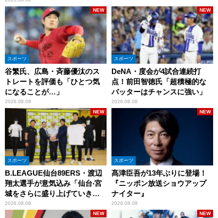
NEW
NEW
スポーツ
スポーツ
谷繁氏、広島・斉藤優汰のス
DeNA・度会が4試合連続打
トレートを評価も「ひとつ気
点！前田智徳氏「超積極的な
になることが…」
バッターはチャンスに強い」
2026.08.08
2026.08.08
NEW
NEW
スポーツ
スポーツ
B.LEAGUE仙台89ERS・渡辺
髙津臣吾が13年ぶりに登場！
翔太選手が意気込み「仙台‧宮
『ニッポン放送ショウアップ
城をさらに盛り上げていきた
ナイター』
いです」
2026.08.08
2026.08.08
NEW
NEW