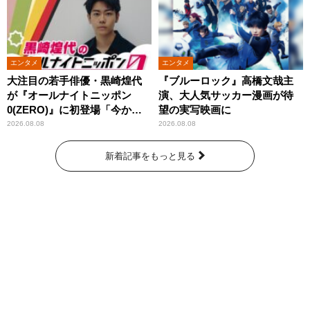
エンタメ
エンタメ
大注目の若手俳優・黒崎煌代
『ブルーロック』高橋文哉主
が『オールナイトニッポン
演、大人気サッカー漫画が待
0(ZERO)』に初登場「今から
望の実写映画に
とてもワクワクしておりま
2026.08.08
2026.08.08
す！」
新着記事をもっと見る