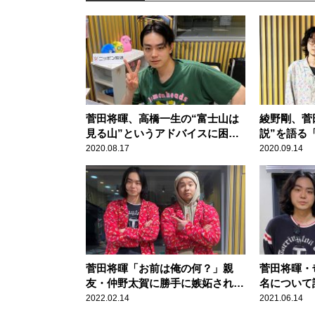
菅田将暉、高橋一生の“富士山は
綾野剛、菅
見る山”というアドバイスに困惑
説”を語る
「素人がそんな軽い気持ちで」
感っていう
2020.08.17
2020.09.14
い……」
菅田将暉「お前は俺の何？」親
菅田将暉・
友・仲野太賀に勝手に嫉妬され
名について
「めんどくさいなー！」
た」「適当
2022.02.14
2021.06.14