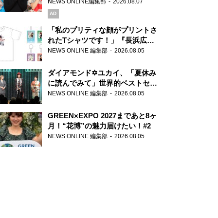
録で素顔全開！
NEWS ONLINE編集部
2026.08.07
AD
「私のプリティな顔がプリントさ
れたTシャツです！」『長浜広奈
天下無双』初の番組グッズ発売
NEWS ONLINE 編集部
2026.08.05
ダイアモンド✡ユカイ、「夏休み
に読んでみて」世界的ベストセラ
ー『アナスタシア』を紹介
NEWS ONLINE 編集部
2026.08.05
GREEN×EXPO 2027まであと8ヶ
月！“花博”の魅力届けたい！#2
NEWS ONLINE 編集部
2026.08.05