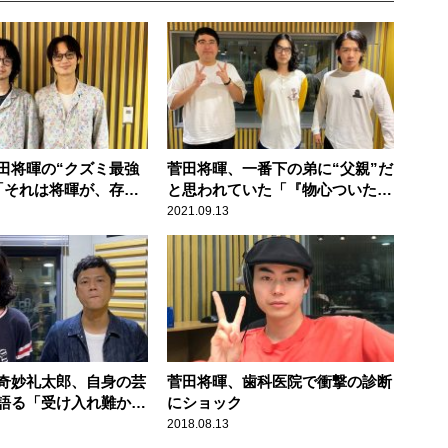
田将暉の“クズミ最強
菅田将暉、一番下の弟に“父親”だ
「それは将暉が、存在
と思われていた「『物心ついたら
ものだけじゃな
テレビに出ていたから』って」
2021.09.13
奇妙礼太郎、自身の芸
菅田将暉、歯科医院で衝撃の診断
語る「受け入れ難かっ
にショック
に付けた」
2018.08.13