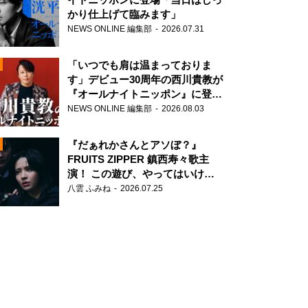
かり仕上げて臨みます」
NEWS ONLINE 編集部
2026.07.31
「いつでも肩は温まっておりま
す」デビュー30周年の西川貴教が
『オールナイトニッポン』に登
場！
NEWS ONLINE 編集部
2026.08.03
N
『だぁれかさんとアソぼ？』
FRUITS ZIPPER 鎮西寿々歌主
演！ この遊び、やってはいけま
せん。
八雲 ふみね
2026.07.25
N