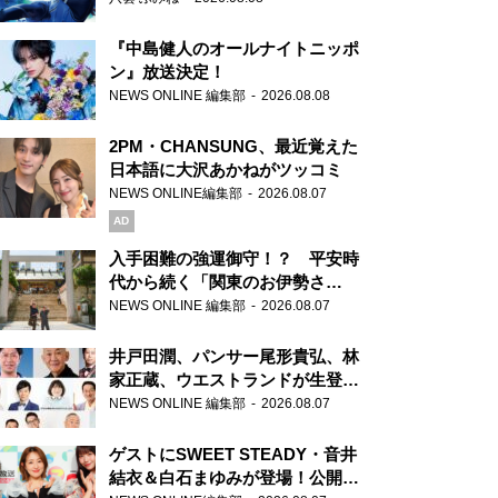
『中島健人のオールナイトニッポ
ン』放送決定！
NEWS ONLINE 編集部
2026.08.08
2PM・CHANSUNG、最近覚えた
日本語に大沢あかねがツッコミ
NEWS ONLINE編集部
2026.08.07
AD
入手困難の強運御守！？ 平安時
代から続く「関東のお伊勢さ
ま」、芝大神宮にてランパンプス
NEWS ONLINE 編集部
2026.08.07
が合格祈願！
井戸田潤、パンサー尾形貴弘、林
家正蔵、ウエストランドが生登
場！『ラジオビバリー昼ズ』
NEWS ONLINE 編集部
2026.08.07
ゲストにSWEET STEADY・音井
結衣＆白石まゆみが登場！公開収