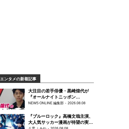
エンタメの新着記事
大注目の若手俳優・黒崎煌代が
『オールナイトニッポン
0(ZERO)』に初登場「今からとて
NEWS ONLINE 編集部
2026.08.08
もワクワクしております！」
『ブルーロック』高橋文哉主演、
大人気サッカー漫画が待望の実写
映画に
八雲 ふみね
2026.08.08