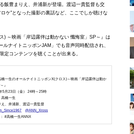
る飯豊まりえ、井浦新が登場。渡辺一貴監督も交
アロケ”となった撮影の裏話など、ここでしか聴けな
ス) ～映画「岸辺露伴は動かない 懺悔室」SP～』は
オールナイトニッポンJAM」でも音声同時配信され、
限定コンテンツを聴くことが出来る。
高橋一生のオールナイトニッポンX(クロス)～映画「岸辺露伴は動か
P～』
年5月23日（金） 24時～25時
；高橋一生
りえ、井浦新、渡辺一貴監督
n_Since1967
@ANN_Xross
： #高橋一生ANNX