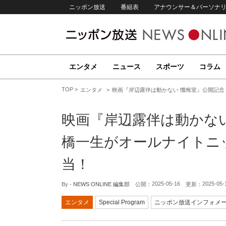
ニッポン放送
番組表
アナウンサー＆パーソナ
エンタメ
ニュース
スポーツ
コラム
TOP
エンタメ
映画『岸辺露伴は動かない 懺悔室』公開記念
映画『岸辺露伴は動かない
橋一生がオールナイトニ
当！
2025-05-16
2025-05-
By -
NEWS ONLINE 編集部
公開：
更新：
エンタメ
Special Program
ニッポン放送インフォメ