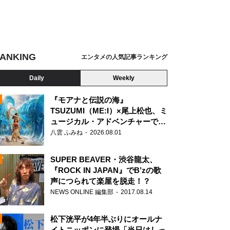
ANKING
エンタメの人気記事ランキング
Daily
Weekly
『モアナと伝説の海』
TSUZUMI（ME:I）×尾上松也、ミ
ュージカル・アドベンチャーで美
N
声を響かせる
八雲 ふみね
2026.08.01
SUPER BEAVER・渋谷龍太、
『ROCK IN JAPAN』でB’zの歌
声につられて楽屋を脱走！？
NEWS ONLINE 編集部
2017.08.14
松下洸平が4年半ぶりにオールナ
イトニッポンに登場「当日はしっ