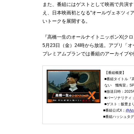
また、番組にはゲストとして映画で共演す
え、日本映画初となる“オールヴェネツィ
いトークを展開する。
『高橋一生のオールナイトニッポンX(クロ
5月23日（金）24時から放送。アプリ「
プレミアムプランでは番組のアーカイブや
【番組概要】
■番組タイトル『
ない 懺悔室」S
■放送日時：2025
■パーソナリティ
■ゲスト：飯豊ま
■番組公式X；
@An
■番組ハッシュタグ