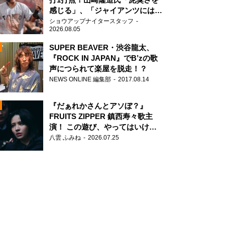
感じる」、「ジャイアンツには少
ないタイプ」
ショウアップナイタースタッフ
2026.08.05
SUPER BEAVER・渋谷龍太、
『ROCK IN JAPAN』でB’zの歌
声につられて楽屋を脱走！？
N
NEWS ONLINE 編集部
2017.08.14
AD
『だぁれかさんとアソぼ？』
FRUITS ZIPPER 鎮西寿々歌主
演！ この遊び、やってはいけま
せん。
八雲 ふみね
2026.07.25
2