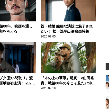
戦後80年。映画を通し
祝・結婚 繊細な演技に魅了され
和を考える
たい！ 松下洸平出演映画特集
2025.08.05
ゾク 恐い間取り』渡
『木の上の軍隊』堤真一×山田裕
単独初主演！ 2025
貴、戦後80年の今こそ見たい沖縄
オシホラー映画
映画
2025.07.19