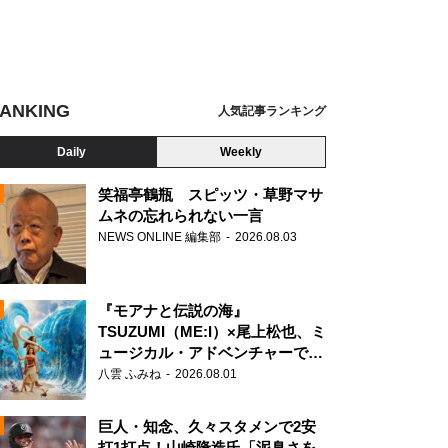
ANKING
人気記事ランキング
Daily
Weekly
笑福亭鶴瓶 スピッツ・草野マサ
ムネの忘れられない一言
NEWS ONLINE 編集部
2026.08.03
N
『モアナと伝説の海』
TSUZUMI（ME:I）×尾上松也、ミ
ュージカル・アドベンチャーで美
声を響かせる
八雲 ふみね
2026.08.01
巨人・知念、久々スタメンで2安
打1打点！山崎隆造氏「泥臭さを