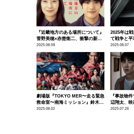
『近畿地方のある場所について』
2025年は
菅野美穂×赤楚衛二、衝撃の新感
て戦争と平
覚ホラー映画
2025.08.09
2025.08.07
劇場版『TOKYO MER〜走る緊急
『事故物件
救命室〜南海ミッション』鈴木亮
辺翔太、映画
平主演 医療スペシャリストの活
年夏のイチ
2025.08.02
2025.07.26
躍を描いた人気シリーズが、再び
スクリーンに