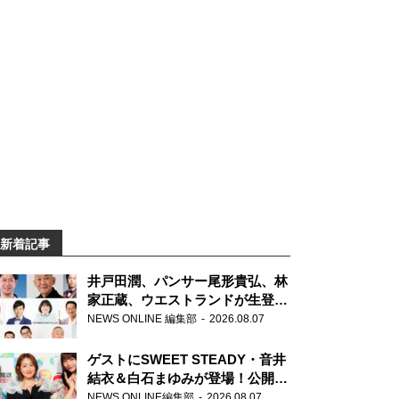
新着記事
井戸田潤、パンサー尾形貴弘、林
家正蔵、ウエストランドが生登
場！『ラジオビバリー昼ズ』
NEWS ONLINE 編集部
2026.08.07
ゲストにSWEET STEADY・音井
結衣＆白石まゆみが登場！公開収
録で素顔全開！
NEWS ONLINE編集部
2026.08.07