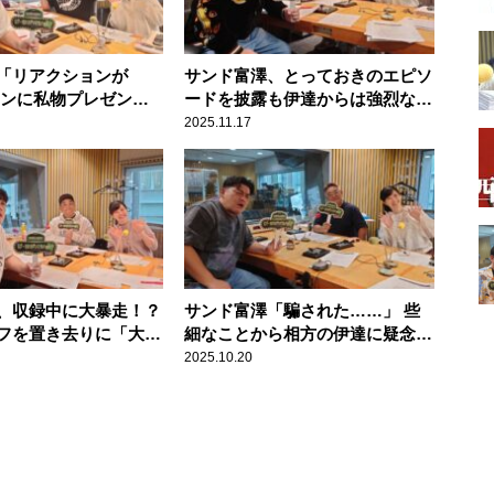
「リアクションが
サンド富澤、とっておきのエピソ
ァンに私物プレゼント
ードを披露も伊達からは強烈なダ
反応に困惑
メ出し！
2025.11.17
、収録中に大暴走！？
サンド富澤「騙された……」 些
フを置き去りに「大
細なことから相方の伊達に疑念を
いを語る
抱く
2025.10.20