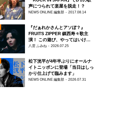
声につられて楽屋を脱走！？
NEWS ONLINE 編集部
2017.08.14
『だぁれかさんとアソぼ？』
FRUITS ZIPPER 鎮西寿々歌主
演！ この遊び、やってはいけま
せん。
八雲 ふみね
2026.07.25
N
松下洸平が4年半ぶりにオールナ
イトニッポンに登場「当日はしっ
かり仕上げて臨みます」
NEWS ONLINE 編集部
2026.07.31
N