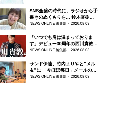
SNS全盛の時代に、ラジオから手
書きのぬくもりを… 鈴木杏樹の
直筆はがきが届く！
NEWS ONLINE 編集部
2026.08.03
『MUSIC10』こちら有楽町駅前
郵便局
「いつでも肩は温まっておりま
す」デビュー30周年の西川貴教が
『オールナイトニッポン』に登
NEWS ONLINE 編集部
2026.08.03
場！
サンド伊達、竹内まりやと”メル
友”に 「今ほぼ毎日」メールのや
り取り明かす
NEWS ONLINE 編集部
2026.08.03