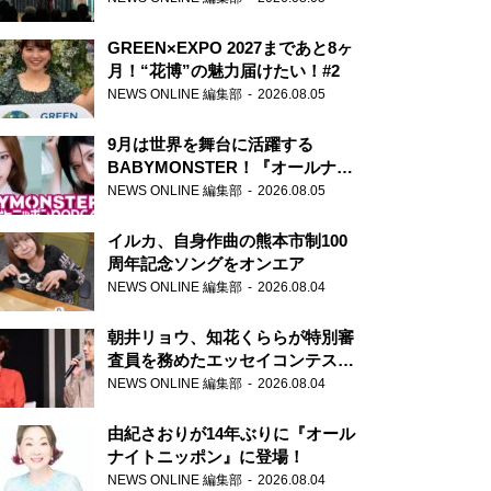
GREEN×EXPO 2027まであと8ヶ
月！“花博”の魅力届けたい！#2
NEWS ONLINE 編集部
2026.08.05
9月は世界を舞台に活躍する
BABYMONSTER！『オールナイ
トニッポンPODCAST』月替わり
NEWS ONLINE 編集部
2026.08.05
パーソナリティ
イルカ、自身作曲の熊本市制100
周年記念ソングをオンエア
NEWS ONLINE 編集部
2026.08.04
朝井リョウ、知花くららが特別審
査員を務めたエッセイコンテスト
の特別番組「#いまあなたに伝え
NEWS ONLINE 編集部
2026.08.04
たいこと」
由紀さおりが14年ぶりに『オール
ナイトニッポン』に登場！
NEWS ONLINE 編集部
2026.08.04