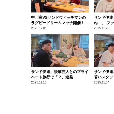
中川家VSサンドウィッチマンの
サンド伊達
ラグビードリームマッチ開催！？
ね…」 フ
中川家からの提案もサンド富澤は
もまさかの
2025.12.01
2025.11.28
とある事情から出場辞退？
サンド伊達、後輩芸人とのプライ
サンド伊達
ベート旅行で「？」連発
若いスタッ
木」への想
2025.11.10
2025.11.04