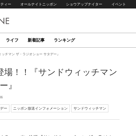
リティー
オールナイトニッポン
ショウアップナイター
イベント
ライフ
新着記事
ランキング
ッチマン ザ・ラジオショー サタデー』
登場！！『サンドウィッチマン
デー』
06
デー
ニッポン放送インフォメーション
サンドウィッチマン