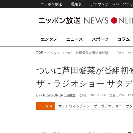
ニッポン放送
番組表
アナウンサー＆パーソナ
エンタメ
ニュース
スポーツ
コラム
TOP
エンタメ
ついに芦田愛菜が番組初登場！！『サンドウィ
ついに芦田愛菜が番組初
ザ・ラジオショー サタ
2025-12-06
2025-12-
By -
NEWS ONLINE 編集部
公開：
更新：
エンタメ
サンドウィッチマン ザ・ラジオショー サタ