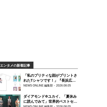
エンタメの新着記事
「私のプリティな顔がプリントさ
れたTシャツです！」『長浜広奈
天下無双』初の番組グッズ発売
NEWS ONLINE 編集部
2026.08.05
ダイアモンド✡ユカイ、「夏休み
に読んでみて」世界的ベストセラ
ー『アナスタシア』を紹介
NEWS ONLINE 編集部
2026.08.05