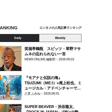
ANKING
エンタメの人気記事ランキング
Daily
Weekly
笑福亭鶴瓶 スピッツ・草野マサ
ムネの忘れられない一言
NEWS ONLINE 編集部
2026.08.03
N
『モアナと伝説の海』
TSUZUMI（ME:I）×尾上松也、ミ
ュージカル・アドベンチャーで美
声を響かせる
八雲 ふみね
2026.08.01
SUPER BEAVER・渋谷龍太、
『ROCK IN JAPAN』でB’zの歌