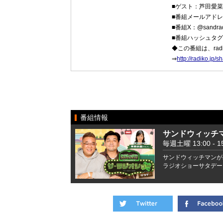
■ゲスト：芦田愛
■番組メールアド
■番組X：@sandrad
■番組ハッシュタ
◆この番組は、ra
⇒
http://radiko.j
番組情報
サンドウィッチ
毎週土曜 13:00 - 15
サンドウィッチマンが
ラジオショーサタデー