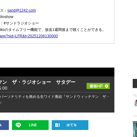
菜
レス：
sand@1242.com
ioshow
グ：#サンドラジオショー
dikoのタイムフリー機能で、放送1週間後まで聴くことができる。
p/share/?sid=LFR&t=20251206130000
マン ザ・ラジオショー サタデー
:00
パーソナリティを務める生ワイド番組『サンドウィッチマン ザ・
』