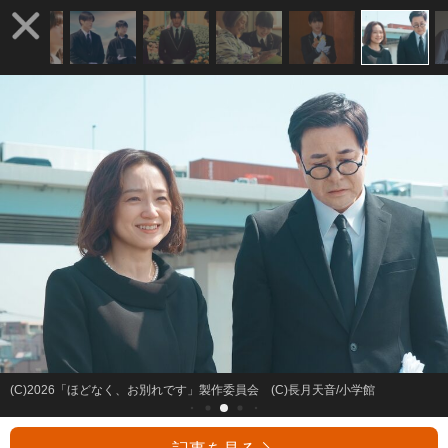
(C)2026「ほどなく、お別れです」製作委員会 (C)長月天音/小学館