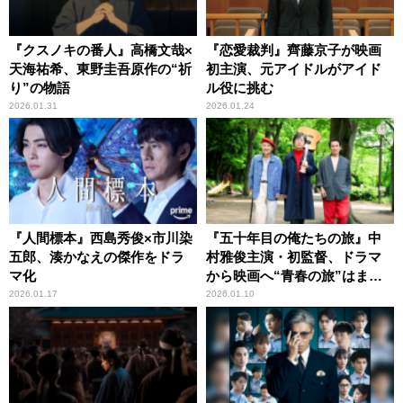
『クスノキの番人』高橋文哉×
『恋愛裁判』齊藤京子が映画
天海祐希、東野圭吾原作の“祈
初主演、元アイドルがアイド
り”の物語
ル役に挑む
2026.01.31
2026.01.24
『人間標本』西島秀俊×市川染
『五十年目の俺たちの旅』中
五郎、湊かなえの傑作をドラ
村雅俊主演・初監督、ドラマ
マ化
から映画へ“青春の旅”はまだ
まだ続く
2026.01.17
2026.01.10