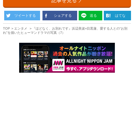
記事を見る
ツイートする
シェアする
送る
はてな
TOP
エンタメ
『ほどなく、お別れです』浜辺美波×目黒蓮、愛する人との“お別
れ”を描いたヒューマンドラマの写真（7）