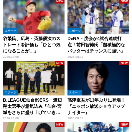
NEW
NEW
スポーツ
スポーツ
谷繁氏、広島・斉藤優汰のス
DeNA・度会が4試合連続打
トレートを評価も「ひとつ気
点！前田智徳氏「超積極的な
になることが…」
バッターはチャンスに強い」
2026.08.08
2026.08.08
NEW
NEW
スポーツ
スポーツ
B.LEAGUE仙台89ERS・渡辺
髙津臣吾が13年ぶりに登場！
翔太選手が意気込み「仙台‧宮
『ニッポン放送ショウアップ
城をさらに盛り上げていきた
ナイター』
いです」
2026.08.08
2026.08.08
NEW
NEW