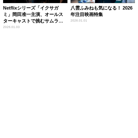
Netflixシリーズ「イクサガ
八雲ふみねも気になる！ 2026
ミ」岡田准一主演、オールス
年注目映画特集
ターキャストで挑むサムライ
2026.01.01
バトル
2026.01.03