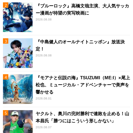
『ブルーロック』高橋文哉主演、大人気サッカ
ー漫画が待望の実写映画に
2026.08.08
『中島健人のオールナイトニッポン』放送決
定！
2026.08.08
『モアナと伝説の海』TSUZUMI（ME:I）×尾上
松也、ミュージカル・アドベンチャーで美声を
響かせる
2026.08.01
ヤクルト、奥川の完封勝利で連敗を止める！山
本昌氏「勝つにはこういう形しかない」
2026.08.07