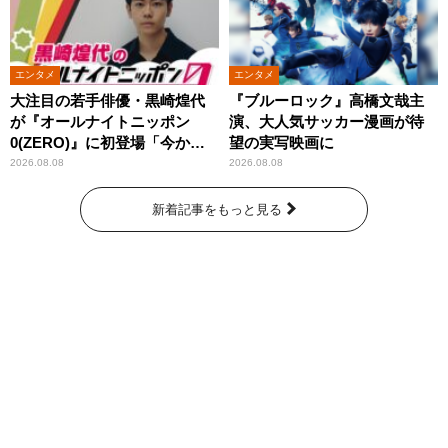
エンタメ
エンタメ
大注目の若手俳優・黒崎煌代
『ブルーロック』高橋文哉主
が『オールナイトニッポン
演、大人気サッカー漫画が待
0(ZERO)』に初登場「今から
望の実写映画に
とてもワクワクしておりま
2026.08.08
2026.08.08
す！」
新着記事をもっと見る